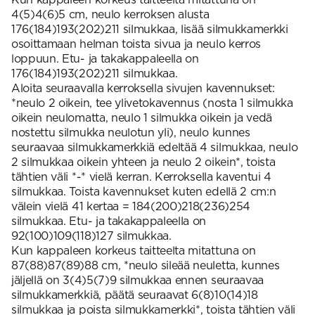
4(5)4(6)5 cm, neulo kerroksen alusta
176(184)193(202)211 silmukkaa, lisää silmukkamerkki
osoittamaan helman toista sivua ja neulo kerros
loppuun. Etu- ja takakappaleella on
176(184)193(202)211 silmukkaa.
Aloita seuraavalla kerroksella sivujen kavennukset:
*neulo 2 oikein, tee ylivetokavennus (nosta 1 silmukka
oikein neulomatta, neulo 1 silmukka oikein ja vedä
nostettu silmukka neulotun yli), neulo kunnes
seuraavaa silmukkamerkkiä edeltää 4 silmukkaa, neulo
2 silmukkaa oikein yhteen ja neulo 2 oikein*, toista
tähtien väli *-* vielä kerran. Kerroksella kaventui 4
silmukkaa. Toista kavennukset kuten edellä 2 cm:n
välein vielä 41 kertaa = 184(200)218(236)254
silmukkaa. Etu- ja takakappaleella on
92(100)109(118)127 silmukkaa.
Kun kappaleen korkeus taitteelta mitattuna on
87(88)87(89)88 cm, *neulo sileää neuletta, kunnes
jäljellä on 3(4)5(7)9 silmukkaa ennen seuraavaa
silmukkamerkkiä, päätä seuraavat 6(8)10(14)18
silmukkaa ja poista silmukkamerkki*, toista tähtien väli