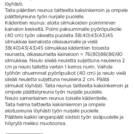
löyhästi.
Taita pääntien reunus taitteelta kaksinkerroin ja ompele
päättelyreuna työn nurjalle puolelle.
Kädentien reunus: aloita silmukoiden poimiminen
kainalon keskeltä. Poimi paksummalle pyöröpuikolle
(40 cm) työn oikealta puolelta 38(40)43(43)45
silmukkaa kainalosta olkasaumalle ja vielä
38(40)43(43)45 silmukkaa kädentien toisesta
reunasta, olkasaumalta kainaloon = 76(80)86(86)90
silmukkaa. Neulo sileää neuletta suljettuna neuleena 2
cm ja neulo taitetta varten 1 kerros nurin. Vaihda
työhön ohuemmat pyöröpuikot (40 cm) ja neulo vielä
sileää neuletta suljettuna neuleena 2 cm. Päätä
silmukat löyhästi. Taita reunus taitteelta kaksinkerroin ja
ompele päättelyreuna työn nurjalle puolelle.
Neulo samanlainen reunus toiselle kädentielle.
Taita helma taitteelta kaksinkerroin ja ompele
aloitusreuna löyhästi työn nurjalle puolelle.
Päättele kaikki langanpäät siististi työn sisäpuolelle ja
höyrytä mekko muotoonsa.