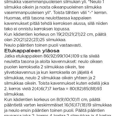
silmukka vasemmanpuoleisen silmukan yli. *Neulo 1
silmukka oikein ja nosta oikeanpuoleinen silmukka
vasemmanpuoleisen yli*. Toista tähtien väli *-* kerran.
Huomaa, että tasona neulottaessa kappaleen
kavennukset pitää tehdä kerroksen alussa, sillä niiden
teko ei onnistu kerroksen lopussa.
Kun kädentien korkeus on 19(20)21(21)22 cm, päätä
olan 20(21)22(23)25 silmukkaa.
Neulo pääntien toinen puoli vastaavasti.
Etukappaleen yläosa
Jatka etukappaleen 86(92)99(104)109 s:lla sileää
neuletta tasona ja aloita kavennukset: neulo oikean
puolen kerroksella 2 silmukkaa oikein, tee
ylivetokavennus ja kun kerroksella on jäljellä 4
silmukkaa, neulo 2 silmukkaa oikein yhteen ja 2
silmukkaa oikein. Toista kavennukset kuten edellä joka
2. kerros vielä 2(4)6(7)7 kertaa = 80(82)85(88)93
silmukkaa.
Kun kädentien korkeus on 8(9)10(10)11 cm, päätä
pääntietä varten keskimmäiset 16(16)17(18)19 silmukkaa
ja neulo ensin pääntien toinen puoli. Päätä pääntien
reunassa joka 2. kerros 4 kertaa 2 silmukkaa ja 4 kertaa