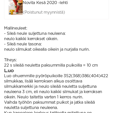
Novita Kesä 2020 -lehti
(Poistunut myynnistä)
Mallineuleet:
- Sileä neule suljettuna neuleena:
neulo kaikki kerrokset oikein.
- Sileä neule tasona:
neulo silmukat oikealla oikein ja nurjalla nurin.
Tiheys:
22 s sileää neuletta paksummilla puikoilla = 10 cm
Luo
Luo ohuemmille pyöröpuikoille 352(368)386(404)422
silmukkaa, lisää kerroksen alkua osoittava
silmukkamerkki ja neulo sileää neuletta suljettuna
neuleena 3 cm, eli neulo kaikki silmukat ja kerroksen
oikein. Neulo taitetta varten 1 kerros nurin.
Vaihda työhön paksummat puikot ja jatka sileää
neuletta suljettuna neuleena.
Kun kappaleen korkeus taitteelta mitattuna on