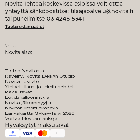
Novita-lehteä koskevissa asioissa voit ottaa
yhteyttä sähköpostitse: tilaajapalvelu@novita.fi
tai puhelimitse
03 4246 5341
Tuotereklamaatiot
♡:llä
Novitalaiset
Tietoa Novitasta
Ravelry: Novita Design Studio
Novita rekrytoi
Yleiset tilaus- ja toimitusehdot
Maksutavat
Löydä jälleenmyyjä
Novita jälleenmyyjille
Novitan ilmoituskanava
Lankakartta Syksy-Talvi 2026
Vertaa Novitan lankoja
Hyväksytyt maksutavat
+
1