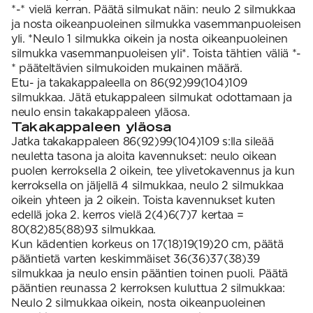
*-* vielä kerran. Päätä silmukat näin: neulo 2 silmukkaa
ja nosta oikeanpuoleinen silmukka vasemmanpuoleisen
yli. *Neulo 1 silmukka oikein ja nosta oikeanpuoleinen
silmukka vasemmanpuoleisen yli*. Toista tähtien väliä *-
* pääteltävien silmukoiden mukainen määrä.
Etu- ja takakappaleella on 86(92)99(104)109
silmukkaa. Jätä etukappaleen silmukat odottamaan ja
neulo ensin takakappaleen yläosa.
Takakappaleen yläosa
Jatka takakappaleen 86(92)99(104)109 s:lla sileää
neuletta tasona ja aloita kavennukset: neulo oikean
puolen kerroksella 2 oikein, tee ylivetokavennus ja kun
kerroksella on jäljellä 4 silmukkaa, neulo 2 silmukkaa
oikein yhteen ja 2 oikein. Toista kavennukset kuten
edellä joka 2. kerros vielä 2(4)6(7)7 kertaa =
80(82)85(88)93 silmukkaa.
Kun kädentien korkeus on 17(18)19(19)20 cm, päätä
pääntietä varten keskimmäiset 36(36)37(38)39
silmukkaa ja neulo ensin pääntien toinen puoli. Päätä
pääntien reunassa 2 kerroksen kuluttua 2 silmukkaa:
Neulo 2 silmukkaa oikein, nosta oikeanpuoleinen