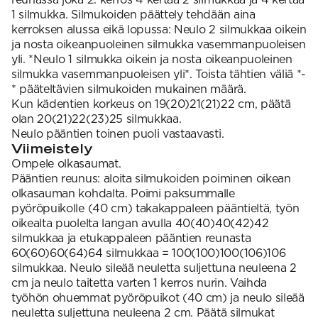
1 silmukka. Silmukoiden päättely tehdään aina
kerroksen alussa eikä lopussa: Neulo 2 silmukkaa oikein
ja nosta oikeanpuoleinen silmukka vasemmanpuoleisen
yli. *Neulo 1 silmukka oikein ja nosta oikeanpuoleinen
silmukka vasemmanpuoleisen yli*. Toista tähtien väliä *-
* pääteltävien silmukoiden mukainen määrä.
Kun kädentien korkeus on 19(20)21(21)22 cm, päätä
olan 20(21)22(23)25 silmukkaa.
Neulo pääntien toinen puoli vastaavasti.
Viimeistely
Ompele olkasaumat.
Pääntien reunus: aloita silmukoiden poiminen oikean
olkasauman kohdalta. Poimi paksummalle
pyöröpuikolle (40 cm) takakappaleen pääntieltä, työn
oikealta puolelta langan avulla 40(40)40(42)42
silmukkaa ja etukappaleen pääntien reunasta
60(60)60(64)64 silmukkaa = 100(100)100(106)106
silmukkaa. Neulo sileää neuletta suljettuna neuleena 2
cm ja neulo taitetta varten 1 kerros nurin. Vaihda
työhön ohuemmat pyöröpuikot (40 cm) ja neulo sileää
neuletta suljettuna neuleena 2 cm. Päätä silmukat