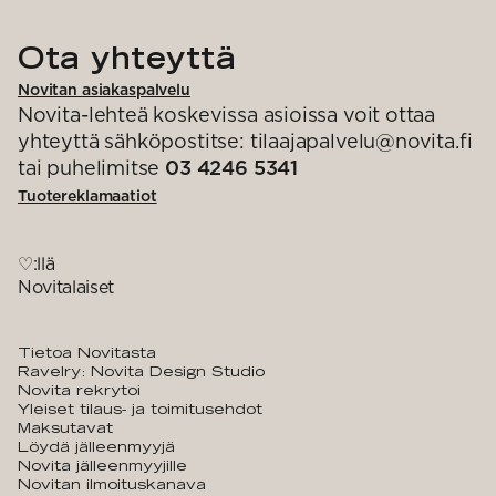
Ota yhteyttä
Novitan asiakaspalvelu
Novita-lehteä koskevissa asioissa voit ottaa
yhteyttä sähköpostitse: tilaajapalvelu@novita.fi
tai puhelimitse
03 4246 5341
Tuotereklamaatiot
♡:llä
Novitalaiset
Tietoa Novitasta
Ravelry: Novita Design Studio
Novita rekrytoi
Yleiset tilaus- ja toimitusehdot
Maksutavat
Löydä jälleenmyyjä
Novita jälleenmyyjille
Novitan ilmoituskanava