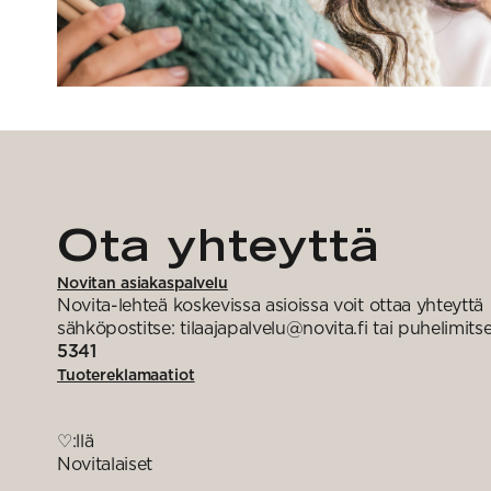
Ota yhteyttä
Novitan asiakaspalvelu
Novita-lehteä koskevissa asioissa voit ottaa yhteyttä
sähköpostitse: tilaajapalvelu@novita.fi tai puhelimits
5341
Tuotereklamaatiot
♡:llä
Novitalaiset