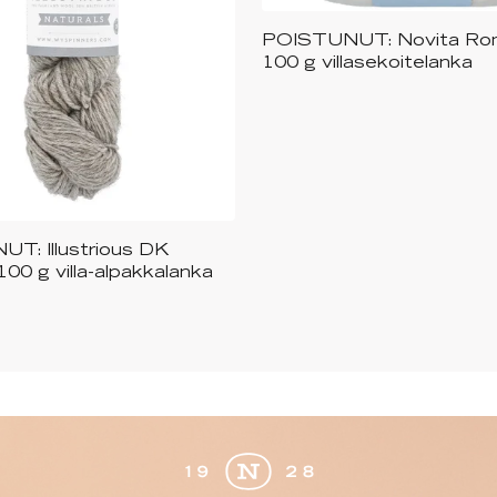
POISTUNUT: Novita Ro
Saatavilla useita eri vä
100 g villasekoitelanka
T: Illustrious DK
tavilla useita eri värejä
100 g villa-alpakkalanka