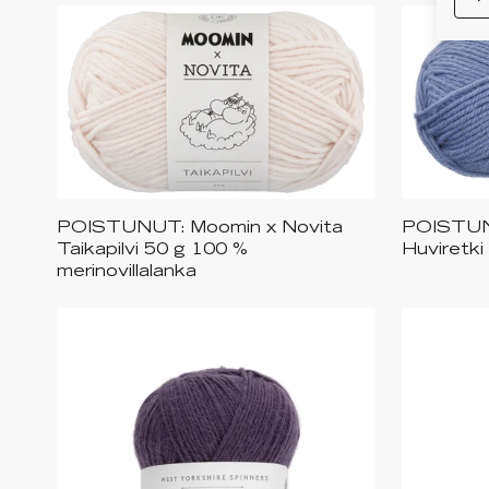
POISTUNUT: Moomin x Novita
POISTUN
Saatavilla useita eri värejä
Saa
Taikapilvi 50 g 100 %
Huviretki
merinovillalanka
+
1