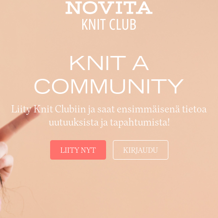
KNIT A
COMMUNITY
Liity Knit Clubiin ja saat ensimmäisenä tietoa
uutuuksista ja tapahtumista!
LIITY NYT
KIRJAUDU