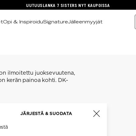
UUTUUSLANKA 7 SISTERS NYT KAUPOISSA
et
Opi & Inspiroidu
Signature
Jälleenmyyjät
n ilmoitettu juoksevuutena,
on kerän painoa kohti. DK-
JÄRJESTÄ & SUODATA
estä