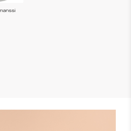
manssi
rejä