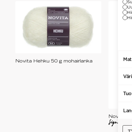
Su
Uu
Hi
Hi
Mat
Novita Hehku 50 g mohairlanka
Saatavilla useita eri värejä
+
14
Vär
Tuo
Lan
Novita x
Saa
T