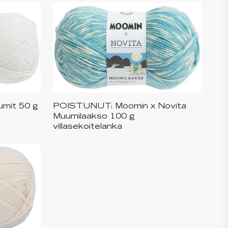
mit 50 g
POISTUNUT: Moomin x Novita
rejä
Saatavilla useita eri värejä
Muumilaakso 100 g
villasekoitelanka
+
1