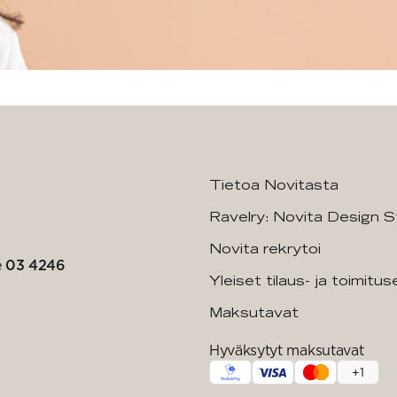
Tietoa Novitasta
Ravelry: Novita Design S
Novita rekrytoi
e
03 4246
Yleiset tilaus- ja toimitu
Maksutavat
Hyväksytyt maksutavat
+
1