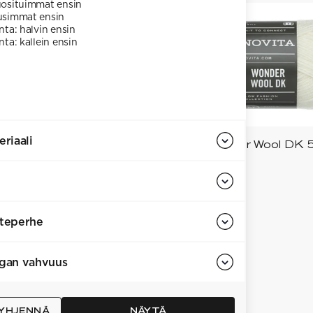
osituimmat ensin
simmat ensin
nta: halvin ensin
nta: kallein ensin
eriaali
Novita Wonder Wool DK 
Saatavilla useita eri vä
% villalanka
i
teperhe
gan vahvuus
 Laine DK 100 g
tavilla useita eri värejä
+
9
YHJENNÄ
NÄYTÄ