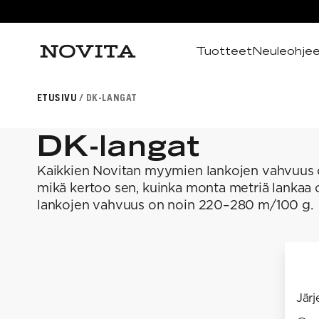
Tuotteet
Neuleohje
Haku
ETUSIVU
DK-LANGAT
DK-langat
Kaikkien Novitan myymien lankojen vahvuus o
mikä kertoo sen, kuinka monta metriä lankaa 
lankojen vahvuus on noin 220–280 m/100 g.
Järj