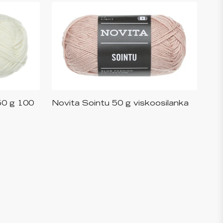
50 g 100
Novita Sointu 50 g viskoosilanka
rejä
Saatavilla useita eri värejä
+
9
+
13