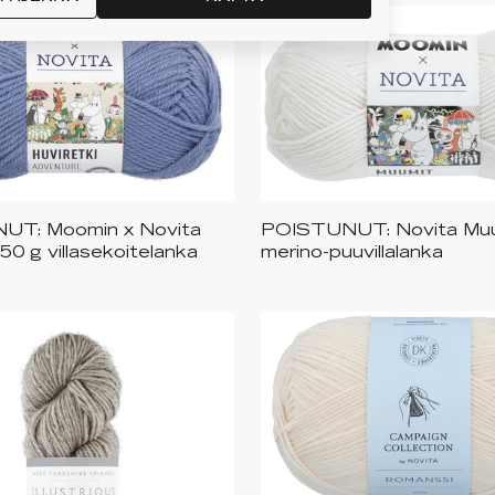
UT: Moomin x Novita
POISTUNUT: Novita Muu
tavilla useita eri värejä
Saatavilla useita eri vä
 50 g villasekoitelanka
merino-puuvillalanka
+
2