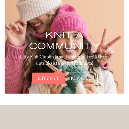
KNIT A
COMMUNITY
Liity Knit Clubiin ja saat ensimmäisenä tietoa
uutuuksista ja tapahtumista!
LIITY NYT
KIRJAUDU