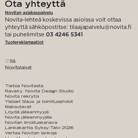
Ota yhteyttä
Novitan asiakaspalvelu
Novita-lehteä koskevissa asioissa voit ottaa
yhteyttä sähköpostitse: tilaajapalvelu@novita.fi
tai puhelimitse
03 4246 5341
Tuotereklamaatiot
♡:llä
Novitalaiset
Tietoa Novitasta
Ravelry: Novita Design Studio
Novita rekrytoi
Yleiset tilaus- ja toimitusehdot
Maksutavat
Löydä jälleenmyyjä
Novita jälleenmyyjille
Novitan ilmoituskanava
Lankakartta Syksy-Talvi 2026
Vertaa Novitan lankoja