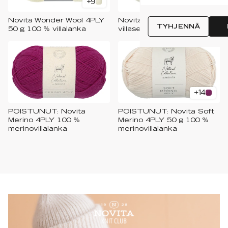
+
9
+
10
Novita Wonder Wool 4PLY
Novita Viola 50 g
TYHJENNÄ
50 g 100 % villalanka
villasekoitelanka
+
14
POISTUNUT: Novita
POISTUNUT: Novita Soft
Merino 4PLY 100 %
Merino 4PLY 50 g 100 %
merinovillalanka
merinovillalanka