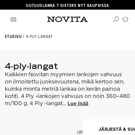
UUTUUSLANKA 7 SISTERS NYT KAUPOISSA
ikki tuotteet
ETUSIVU
4-PLY-LANGAT
angat
ikki ohjeet
Haku
rvikkeet
sille
lleenmyyjät
neulomaan
ehille
gitaaliset tuotteet
taan villasukkia
psille
4-ply-langat
OSITUIMMAT
i virkkauksesta
jetäsmennykset
a Novitasta
Kaikkien Novitan myymien lankojen vahvuus
OSITUT OHJEKATEGORIAT
kkalangat
kehitys
llalangat
on ilmoitettu juoksevuutena, mikä kertoo sen,
gnature
a-lehti
hairlangat
kuinka monta metriä lankaa on kerän painoa
sentials
istuneet langat
EKOULU
llasukat
nkojen vastaavuudet
kohti. 4 Ply -lankojen vahvuus on noin 360–480
rkkaus
ominen
osituimmat langat
m/100 g. 4 Ply -langat...
Lue lisää
ittelijat
aus
teisneulonnat
aulukot
ahvuus
 ja hoito-ohjeet
songin mallistot
i neulekoulut
SUOSITUIMMAT LANGAT
roidu
JÄRJESTÄ & S
JÄRJESTÄ & SUODATA