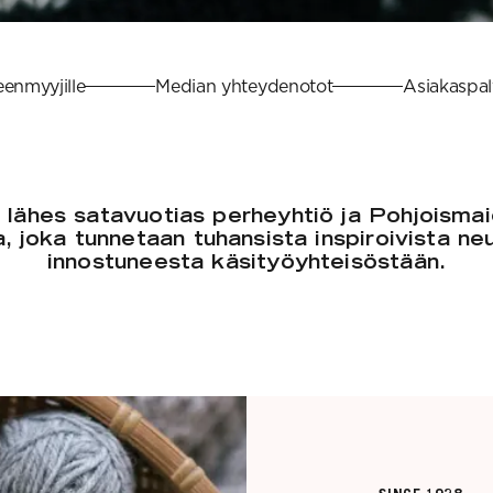
eenmyyjille
Median yhteydenotot
Asiakaspal
 lähes satavuotias perheyhtiö ja Pohjoismai
, joka tunnetaan tuhansista inspiroivista ne
innostuneesta käsityöyhteisöstään.