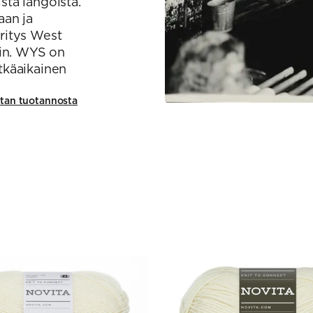
stä langoista.
aan ja
ritys West
iin. WYS on
tkäaikainen
itan tuotannosta