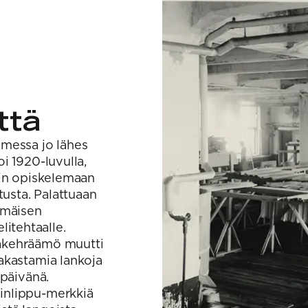
ttä
omessa jo lähes
i 1920-luvulla,
iin opiskelemaan
usta. Palattuaan
mmäisen
itehtaalle.
lakehräämö muutti
rakastamia lankoja
 päivänä.
inlippu-merkkiä