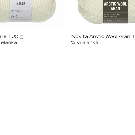
lle 100 g
Novita Arctic Wool Aran 
tavilla useita eri värejä
Saatavilla useita eri vä
telanka
% villalanka
+
15