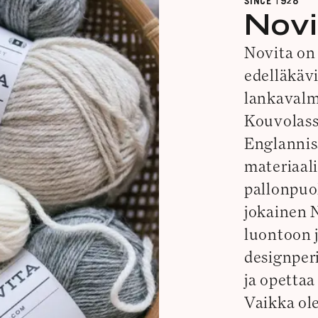
SINCE 1928
Novi
Novita on
edelläkävi
lankavalmi
Kouvolass
Englanni
materiaal
pallonpuol
jokainen 
luontoon 
designper
ja opettaa
Vaikka ol