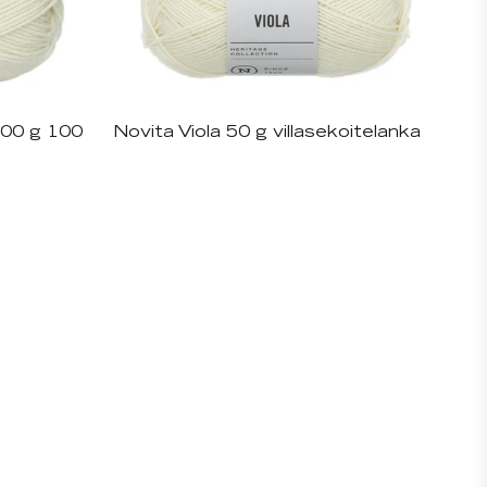
100 g 100
Novita Viola 50 g villasekoitelanka
rejä
Saatavilla useita eri värejä
+
7
+
6