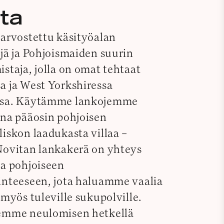
ta
 arvostettu käsityöalan
jä ja Pohjoismaiden suurin
staja, jolla on omat tehtaat
a ja West Yorkshiressa
ssa. Käytämme lankojemme
ina pääosin pohjoisen
iskon laadukasta villaa –
Novitan lankakerä on yhteys
ja pohjoiseen
inteeseen, jota haluamme vaalia
 myös tuleville sukupolville.
emme neulomisen hetkellä