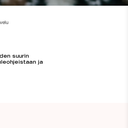
velu
den suurin
uleohjeistaan ja