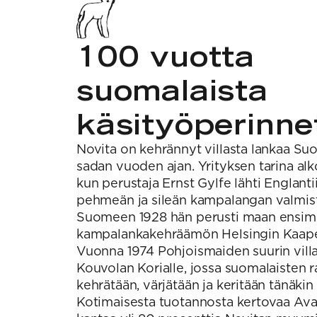
100 vuotta
suomalaista
käsityöperinne
Novita on kehrännyt villasta lankaa Su
sadan vuoden ajan. Yrityksen tarina alko
kun perustaja Ernst Gylfe lähti Englant
pehmeän ja sileän kampalangan valmist
Suomeen 1928 hän perusti maan ensi
kampalankakehräämön Helsingin Kaapel
Vuonna 1974 Pohjoismaiden suurin vil
Kouvolan Korialle, jossa suomalaisten 
kehrätään, värjätään ja keritään tänäkin
Kotimaisesta tuotannosta kertovaa Ava