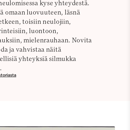
 neulomisessa kyse yhteydestä.
ä omaan luovuuteen, läsnä
tkeen, toisiin neulojiin,
inteisiin, luontoon,
auksiin, mielenrauhaan. Novita
da ja vahvistaa näitä
ellisiä yhteyksiä silmukka
.
storiasta