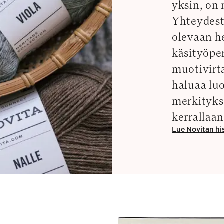
yksin, on
Yhteydest
olevaan he
käsityöper
muotivirt
haluaa luo
merkityks
kerrallaan
Lue Novitan hi