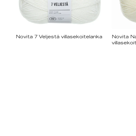
Novita 7 Veljestä villasekoitelanka
Novita Na
Saatavilla useita eri värejä
Saa
villasekoi
+
30