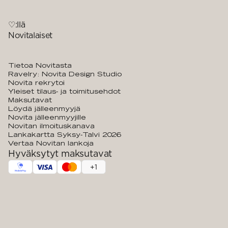
♡:llä
Novitalaiset
Tietoa Novitasta
Ravelry: Novita Design Studio
Novita rekrytoi
Yleiset tilaus- ja toimitusehdot
Maksutavat
Löydä jälleenmyyjä
Novita jälleenmyyjille
Novitan ilmoituskanava
Lankakartta Syksy-Talvi 2026
Vertaa Novitan lankoja
Hyväksytyt maksutavat
+
1