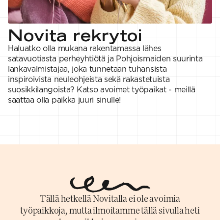
VAHVUUS
Signature
SESONGIN MALLISTOT
7 Veljestä
1 = ohuin, 7 = paksuin
Nalle
SS26 Kirsikka
Wonder Wool
1. Lace
INSPIROIDU
Novita rekrytoi
Simberg & Hanna
Hehku
2. 4-ply
Sumari
3. Sport
Yhteisö
Haluatko olla mukana rakentamassa lähes
SS26 Hyvän olon
4. DK
Ajankohtaista
satavuotiasta perheyhtiötä ja Pohjoismaiden suurinta
neuleet
5. Aran
Tilaa uutiskirje
SS26 Auringon
6. Chunky
lankavalmistajaa, joka tunnetaan tuhansista
Kaikki artikkelit
kosketus -
7. Super Chunky
inspiroivista neuleohjeista sekä rakastetuista
kesämallisto
suosikkilangoista? Katso avoimet työpaikat - meillä
SS26 Signature
saattaa olla paikka juuri sinulle!
Collection
Tällä hetkellä Novitalla ei ole avoimia
työpaikkoja, mutta ilmoitamme tällä sivulla heti