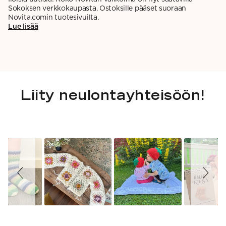
Sokoksen verkkokaupasta. Ostoksille pääset suoraan
Novita.comin tuotesivuilta.
Lue lisää
Liity neulontayhteisöön!
Slideshow
Slide
controls