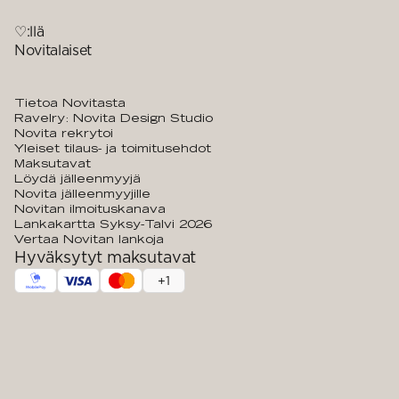
♡:llä
Novitalaiset
Tietoa Novitasta
Ravelry: Novita Design Studio
Novita rekrytoi
Yleiset tilaus- ja toimitusehdot
Maksutavat
Löydä jälleenmyyjä
Novita jälleenmyyjille
Novitan ilmoituskanava
Lankakartta Syksy-Talvi 2026
Vertaa Novitan lankoja
Hyväksytyt maksutavat
+
1