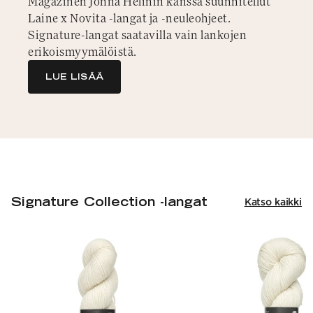
Magazinen Jonna Helinin kanssa suunnitellut
Laine x Novita -langat ja -neuleohjeet.
Signature-langat saatavilla vain lankojen
erikoismyymälöistä.
LUE LISÄÄ
Signature Collection -langat
Katso kaikki