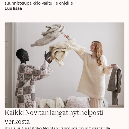
suunnittelupalkkio valituille ohjeille.
Lue lisää
Kaikki Novitan langat nyt helposti
verkosta
Iloisia uutisia! Koko Novitan valikoima on nyt saatavilla