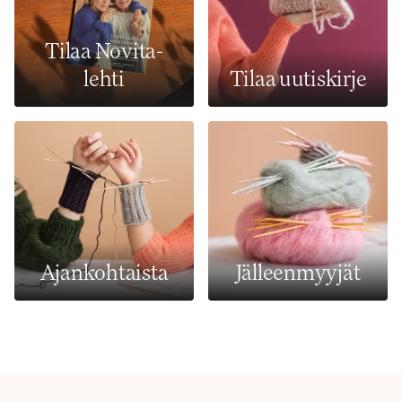
Tilaa Novita-
lehti
Tilaa uutiskirje
Ajankohtaista
Jälleenmyyjät