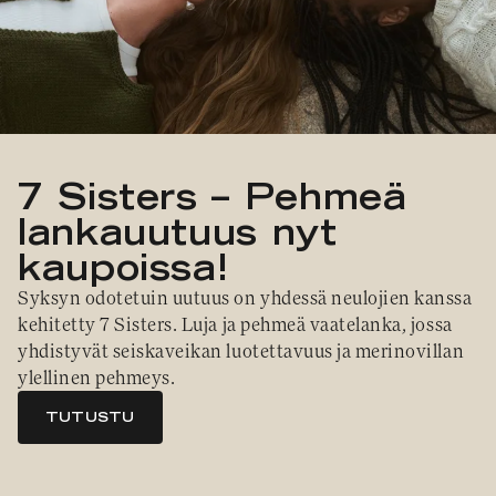
VAHVUUS
Signature
SESONGIN MALLISTOT
7 Veljestä
1 = ohuin, 7 = paksuin
Nalle
SS26 Kirsikka
Wonder Wool
1. Lace
INSPIROIDU
Simberg & Hanna
Hehku
2. 4-ply
Sumari
3. Sport
Yhteisö
SS26 Hyvän olon
4. DK
Ajankohtaista
neuleet
5. Aran
Tilaa uutiskirje
SS26 Auringon
6. Chunky
Kaikki artikkelit
kosketus -
7. Super Chunky
7 Sisters – Pehmeä
kesämallisto
SS26 Signature
lankauutuus nyt
Collection
kaupoissa!
Syksyn odotetuin uutuus on yhdessä neulojien kanssa 
kehitetty 7 Sisters. Luja ja pehmeä vaatelanka, jossa 
yhdistyvät seiskaveikan luotettavuus ja merinovillan 
ylellinen pehmeys.
TUTUSTU