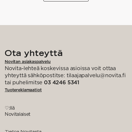
Ota yhteyttä
Novitan asiakaspalvelu
Novita-lehteä koskevissa asioissa voit ottaa
yhteyttä sähköpostitse: tilaajapalvelu@novita.fi
tai puhelimitse
03 4246 5341
Tuotereklamaatiot
♡:llä
Novitalaiset
Tietoa Novitasta