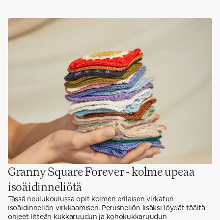
Granny Square Forever - kolme upeaa
isoäidinneliötä
Tässä neulukoulussa opit kolmen erilaisen virkatun
isoäidinneliön virkkaamisen. Perusneliön lisäksi löydät täältä
ohjeet litteän kukkaruudun ja kohokukkaruudun