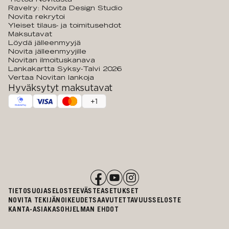
Ravelry: Novita Design Studio
Novita rekrytoi
Yleiset tilaus- ja toimitusehdot
Maksutavat
Löydä jälleenmyyjä
Novita jälleenmyyjille
Novitan ilmoituskanava
Lankakartta Syksy-Talvi 2026
Vertaa Novitan lankoja
Hyväksytyt maksutavat
+
1
TIETOSUOJASELOSTE
EVÄSTEASETUKSET
NOVITA TEKIJÄNOIKEUDET
SAAVUTETTAVUUSSELOSTE
KANTA-ASIAKASOHJELMAN EHDOT