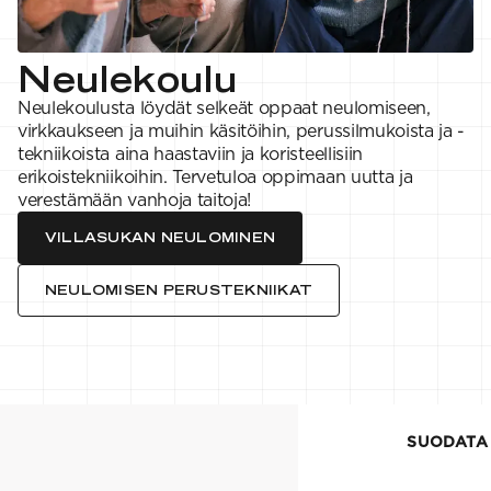
VAHVUUS
Signature
SESONGIN MALLISTOT
7 Veljestä
1 = ohuin, 7 = paksuin
Nalle
SS26 Kirsikka
Wonder Wool
1. Lace
INSPIROIDU
Neulekoulu
Simberg & Hanna
Hehku
2. 4-ply
Sumari
3. Sport
Yhteisö
Neulekoulusta löydät selkeät oppaat neulomiseen,
SS26 Hyvän olon
4. DK
Ajankohtaista
virkkaukseen ja muihin käsitöihin, perussilmukoista ja -
neuleet
5. Aran
Tilaa uutiskirje
SS26 Auringon
6. Chunky
tekniikoista aina haastaviin ja koristeellisiin
Kaikki artikkelit
kosketus -
7. Super Chunky
erikoistekniikoihin. Tervetuloa oppimaan uutta ja
kesämallisto
verestämään vanhoja taitoja!
SS26 Signature
Collection
VILLASUKAN NEULOMINEN
NEULOMISEN PERUSTEKNIIKAT
SUODATA
SUODATA