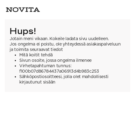
Hups!
Jotain meni vikaan. Kokeile ladata sivu uudelleen.
Jos ongelma ei poistu, ole yhteydessä asiakaspalveluun
ja toimita seuraavat tiedot
Mitä koitit tehdä
Sivun osoite, jossa ongelma ilmenee
Virhetapahtuman tunnus:
f100b07d86784437a06913d4b983c253
Sähköpostiosoitteesi, jolla olet mahdollisesti
kirjautunut sisään