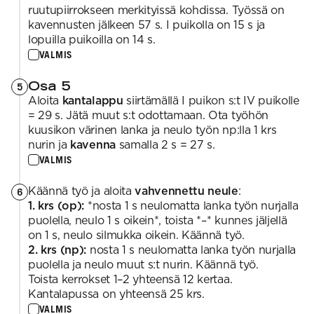
ruutupiirrokseen merkityissä kohdissa. Työssä on
kavennusten jälkeen 57 s. I puikolla on 15 s ja
lopuilla puikoilla on 14 s.
VALMIS
Osa 5
5
Aloita
kantalappu
siirtämällä I puikon s:t IV puikolle
= 29 s. Jätä muut s:t odottamaan. Ota työhön
kuusikon värinen lanka ja neulo työn np:lla 1 krs
nurin ja
kavenna
samalla 2 s = 27 s.
VALMIS
Käännä työ ja aloita
vahvennettu neule
:
6
1. krs (op):
*nosta 1 s neulomatta lanka työn nurjalla
puolella, neulo 1 s oikein*, toista *–* kunnes jäljellä
on 1 s, neulo silmukka oikein. Käännä työ.
2. krs (np):
nosta 1 s neulomatta lanka työn nurjalla
puolella ja neulo muut s:t nurin. Käännä työ.
Toista kerrokset 1–2 yhteensä 12 kertaa.
Kantalapussa on yhteensä 25 krs.
VALMIS