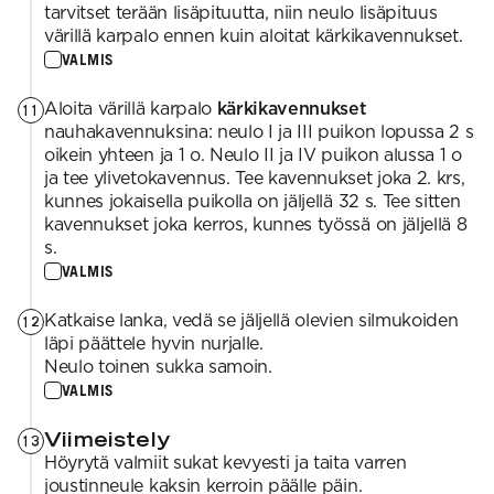
tarvitset terään lisäpituutta, niin neulo lisäpituus
värillä karpalo ennen kuin aloitat kärkikavennukset.
VALMIS
Aloita värillä karpalo
kärkikavennukset
11
nauhakavennuksina: neulo I ja III puikon lopussa 2 s
oikein yhteen ja 1 o. Neulo II ja IV puikon alussa 1 o
ja tee ylivetokavennus. Tee kavennukset joka 2. krs,
kunnes jokaisella puikolla on jäljellä 32 s. Tee sitten
kavennukset joka kerros, kunnes työssä on jäljellä 8
s.
VALMIS
Katkaise lanka, vedä se jäljellä olevien silmukoiden
12
läpi päättele hyvin nurjalle.
Neulo toinen sukka samoin.
VALMIS
Viimeistely
13
Höyrytä valmiit sukat kevyesti ja taita varren
joustinneule kaksin kerroin päälle päin.