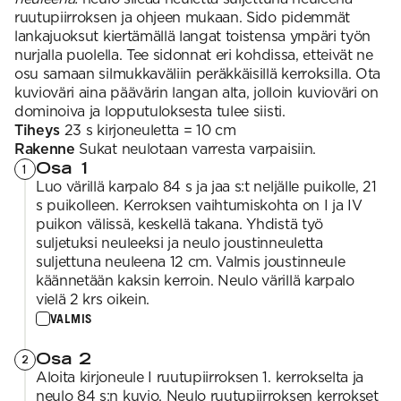
ruutupiirroksen ja ohjeen mukaan. Sido pidemmät
lankajuoksut kiertämällä langat toistensa ympäri työn
nurjalla puolella. Tee sidonnat eri kohdissa, etteivät ne
osu samaan silmukkaväliin peräkkäisillä kerroksilla. Ota
kuvioväri aina päävärin langan alta, jolloin kuvioväri on
dominoiva ja lopputuloksesta tulee siisti.
Tiheys
23 s kirjoneuletta = 10 cm
Rakenne
Sukat neulotaan varresta varpaisiin.
Osa 1
1
Luo värillä karpalo 84 s ja jaa s:t neljälle puikolle, 21
s puikolleen. Kerroksen vaihtumiskohta on I ja IV
puikon välissä, keskellä takana. Yhdistä työ
suljetuksi neuleeksi ja neulo joustinneuletta
suljettuna neuleena 12 cm. Valmis joustinneule
käännetään kaksin kerroin. Neulo värillä karpalo
vielä 2 krs oikein.
VALMIS
Osa 2
2
Aloita kirjoneule I ruutupiirroksen 1. kerrokselta ja
neulo 84 s:n kuvio. Neulo ruutupiirroksen kerrokset