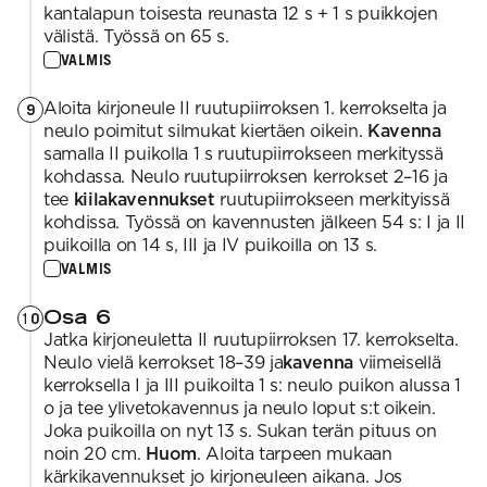
kantalapun toisesta reunasta 12 s + 1 s puikkojen
välistä. Työssä on 65 s.
VALMIS
Aloita kirjoneule II ruutupiirroksen 1. kerrokselta ja
9
neulo poimitut silmukat kiertäen oikein.
Kavenna
samalla II puikolla 1 s ruutupiirrokseen merkityssä
kohdassa. Neulo ruutupiirroksen kerrokset 2–16 ja
tee
kiilakavennukset
ruutupiirrokseen merkityissä
kohdissa. Työssä on kavennusten jälkeen 54 s: I ja II
puikoilla on 14 s, III ja IV puikoilla on 13 s.
VALMIS
Osa 6
10
Jatka kirjoneuletta II ruutupiirroksen 17. kerrokselta.
Neulo vielä kerrokset 18–39 ja
kavenna
viimeisellä
kerroksella I ja III puikoilta 1 s: neulo puikon alussa 1
o ja tee ylivetokavennus ja neulo loput s:t oikein.
Joka puikoilla on nyt 13 s. Sukan terän pituus on
noin 20 cm.
Huom
. Aloita tarpeen mukaan
kärkikavennukset jo kirjoneuleen aikana. Jos