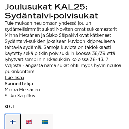
Joulusukat KAL25:
Sydäntalvi-polvisukat
Tule mukaan neulomaan yhdessä joulun
sydämellisimmät sukat! Novitan omat sukkamestarit
Minna Metsänen ja Sisko Sälpäkivi ovat kätkeneet
Sydäntalvi-sukkien jokaiseen kuvioon kirjoneuleena
tehtäviä sydämiä. Samoja kuviota on taidokkaasti
käytetty sekä pitkiin polvisukkiin koossa 38/39 että
lyhytvartisempiin nilkkasukkiin ko'oissa 38-43. 7
Veljestä -langasta nämä sukat ehtii myös hyvin neuloa
pukinkonttiin!
Lue lisää
Suunnittelija
Minna
Metsänen
Sisko
Sälpäkivi
KIELI