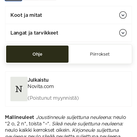
Koot ja mitat
Langat ja tarvikkeet
Ohje
Piirrokset
Julkaistu
Novita.com
(Poistunut myynnistä)
Mallineuleet
Joustinneule suljettuna neuleena:
neulo
*2 o, 2 n*, toista *–*.
Sileä neule suljettuna neuleena:
neulo kaikki kerrokset oikein.
Kirjoneule suljettuna
neuleena:
neulo sileää neuletta suljettuna neuleena