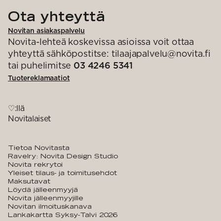
Ota yhteyttä
Novitan asiakaspalvelu
Novita-lehteä koskevissa asioissa voit ottaa
yhteyttä sähköpostitse: tilaajapalvelu@novita.fi
tai puhelimitse
03 4246 5341
Tuotereklamaatiot
♡:llä
Novitalaiset
Tietoa Novitasta
Ravelry: Novita Design Studio
Novita rekrytoi
Yleiset tilaus- ja toimitusehdot
Maksutavat
Löydä jälleenmyyjä
Novita jälleenmyyjille
Novitan ilmoituskanava
Lankakartta Syksy-Talvi 2026