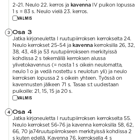
2–21. Neulo 22. kerros ja
kavenna
IV puikon lopussa
1 s = 83 s. Neulo vielä 23. kerros.
VALMIS
Osa 3
3
Jatka kirjoneuletta I ruutupiirroksen kerrokselta 24.
Neulo kerrokset 25–54 ja
kavenna
kerroksilla 26, 32,
38, 43, 48 ja 53 ruutupiirrokseen merkityissä
kohdissa 2 s tekemällä kerroksen alussa
ylivetokavennus (= nosta 1 s oikein neulomatta,
neulo 1 o ja vedä nostettu s neulotun yli) ja neulo
kerroksen lopussa 2 s oikein yhteen. Työssä on
kavennusten jälkeen 71 s. Tasaa s:t uudestaan
puikoille: 21, 15, 15 ja 20 s.
VALMIS
Osa 4
4
Jatka kirjoneuletta I ruutupiirroksen kerrokselta 55.
Neulo kerrokset 56–76 ja kavenna kerroksilla 58, 62,
66, 70 ja74ruutupiirrokseen merkityissä kohdissa 2
s kuten edellä. Kavenna 76. kerroksella 4 s