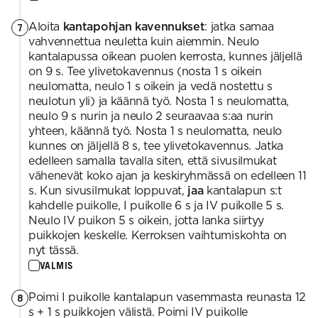
Aloita
kantapohjan kavennukset
: jatka samaa
7
vahvennettua neuletta kuin aiemmin. Neulo
kantalapussa oikean puolen kerrosta, kunnes jäljellä
on 9 s. Tee ylivetokavennus (nosta 1 s oikein
neulomatta, neulo 1 s oikein ja vedä nostettu s
neulotun yli) ja käännä työ. Nosta 1 s neulomatta,
neulo 9 s nurin ja neulo 2 seuraavaa s:aa nurin
yhteen, käännä työ. Nosta 1 s neulomatta, neulo
kunnes on jäljellä 8 s, tee ylivetokavennus. Jatka
edelleen samalla tavalla siten, että sivusilmukat
vähenevät koko ajan ja keskiryhmässä on edelleen 11
s. Kun sivusilmukat loppuvat,
jaa
kantalapun s:t
kahdelle puikolle, I puikolle 6 s ja IV puikolle 5 s.
Neulo IV puikon 5 s oikein, jotta lanka siirtyy
puikkojen keskelle. Kerroksen vaihtumiskohta on
nyt tässä.
VALMIS
Poimi I puikolle kantalapun vasemmasta reunasta 12
8
s + 1 s puikkojen välistä. Poimi IV puikolle