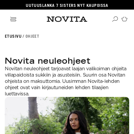
UUTUUSLANKA 7 SISTERS NYT KAUPOISSA
ikki tuotteet
ETUSIVU
OHJEET
angat
ikki ohjeet
Haku
rvikkeet
sille
lleenmyyjät
neulomaan
ehille
gitaaliset tuotteet
Novita neuleohjeet
taan villasukkia
psille
OSITUIMMAT
i virkkauksesta
jetäsmennykset
Novitan neuleohjeet tarjoavat laajan valikoiman ohjeita
a Novitasta
OSITUT OHJEKATEGORIAT
kkalangat
villapaidoista sukkiin ja asusteisiin. Suurin osa Novitan
kehitys
llalangat
ohjeista on maksuttomia. Uusimman Novita-lehden
gnature
a-lehti
hairlangat
ohjeet ovat vain kirjautuneiden lehden tilaajien
sentials
istuneet langat
EKOULU
luettavissa.
llasukat
nkojen vastaavuudet
rkkaus
ominen
osituimmat langat
ittelijat
aus
teisneulonnat
aulukot
ahvuus
 ja hoito-ohjeet
songin mallistot
i neulekoulut
SUOSITUIMMAT LANGAT
roidu