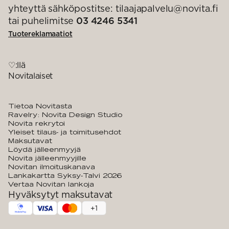
yhteyttä sähköpostitse: tilaajapalvelu@novita.fi
tai puhelimitse
03 4246 5341
Tuotereklamaatiot
♡:llä
Novitalaiset
Tietoa Novitasta
Ravelry: Novita Design Studio
Novita rekrytoi
Yleiset tilaus- ja toimitusehdot
Maksutavat
Löydä jälleenmyyjä
Novita jälleenmyyjille
Novitan ilmoituskanava
Lankakartta Syksy-Talvi 2026
Vertaa Novitan lankoja
Hyväksytyt maksutavat
+
1