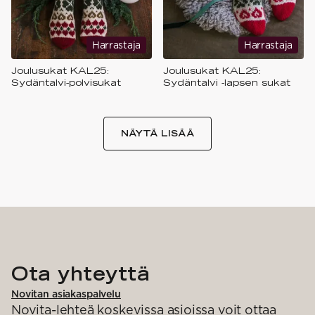
Harrastaja
Harrastaja
Joulusukat KAL25:
Joulusukat KAL25:
Sydäntalvi-polvisukat
Sydäntalvi -lapsen sukat
NÄYTÄ LISÄÄ
Ota yhteyttä
Novitan asiakaspalvelu
Novita-lehteä koskevissa asioissa voit ottaa