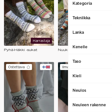
Kategoria
Tekniikka
Lanka
Harrastaja
Harrastaja
Kenelle
Pyhä-Häkki -sukat
Nuuksio-sukat
Taso
Ostettava
Ilmainen
Kieli
Neulos
Neuleen rakenne