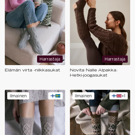
Harrastaja
Harrastaja
Elämän virta -nilkkasukat
Novita Nalle Alpakka:
Hetki-joogasukat
Ilmainen
Ilmainen
+
1