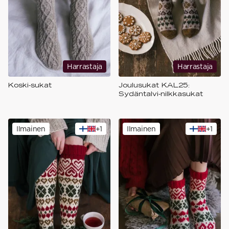
Harrastaja
Harrastaja
Koski-sukat
Joulusukat KAL25:
Sydäntalvi-nilkkasukat
Ilmainen
+
1
Ilmainen
+
1