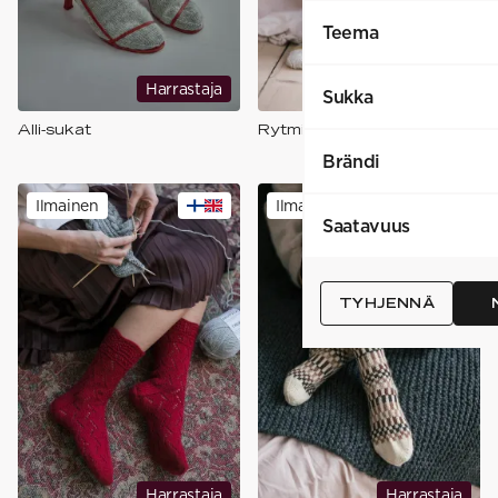
Teema
Harrastaja
Harjoittelija
Sukka
Alli-sukat
Rytmikäs-villasukat
Brändi
Ilmainen
Ilmainen
Saatavuus
TYHJENNÄ
Harrastaja
Harrastaja