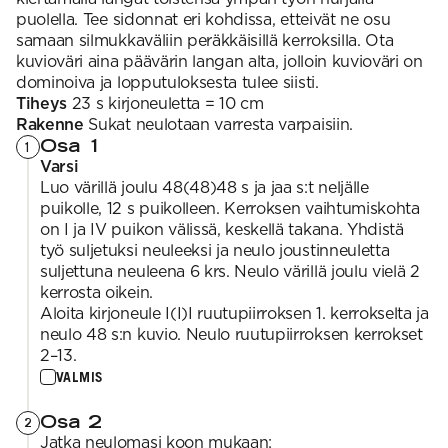
puolella. Tee sidonnat eri kohdissa, etteivät ne osu
samaan silmukkaväliin peräkkäisillä kerroksilla. Ota
kuvioväri aina päävärin langan alta, jolloin kuvioväri on
dominoiva ja lopputuloksesta tulee siisti.
Tiheys
23 s kirjoneuletta = 10 cm
Rakenne
Sukat neulotaan varresta varpaisiin.
Osa 1
1
Varsi
Luo värillä joulu 48(48)48 s ja jaa s:t neljälle
puikolle, 12 s puikolleen. Kerroksen vaihtumiskohta
on I ja IV puikon välissä, keskellä takana. Yhdistä
työ suljetuksi neuleeksi ja neulo joustinneuletta
suljettuna neuleena 6 krs. Neulo värillä joulu vielä 2
kerrosta oikein.
Aloita kirjoneule I(I)I ruutupiirroksen 1. kerrokselta ja
neulo 48 s:n kuvio. Neulo ruutupiirroksen kerrokset
2–13.
VALMIS
Osa 2
2
Jatka neulomasi koon mukaan: