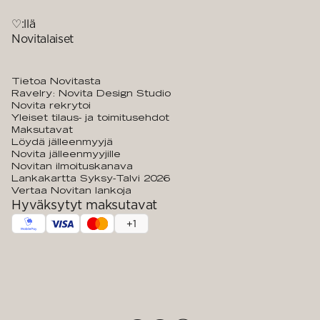
♡:llä
Novitalaiset
Tietoa Novitasta
Ravelry: Novita Design Studio
Novita rekrytoi
Yleiset tilaus- ja toimitusehdot
Maksutavat
Löydä jälleenmyyjä
Novita jälleenmyyjille
Novitan ilmoituskanava
Lankakartta Syksy-Talvi 2026
Vertaa Novitan lankoja
Hyväksytyt maksutavat
+
1