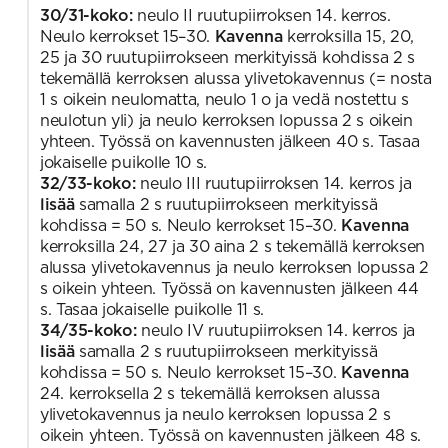
30/31-koko:
neulo II ruutupiirroksen 14. kerros.
Neulo kerrokset 15–30.
Kavenna
kerroksilla 15, 20,
25 ja 30 ruutupiirrokseen merkityissä kohdissa 2 s
tekemällä kerroksen alussa ylivetokavennus (= nosta
1 s oikein neulomatta, neulo 1 o ja vedä nostettu s
neulotun yli) ja neulo kerroksen lopussa 2 s oikein
yhteen. Työssä on kavennusten jälkeen 40 s. Tasaa
jokaiselle puikolle 10 s.
32/33-koko:
neulo III ruutupiirroksen 14. kerros ja
lisää
samalla 2 s ruutupiirrokseen merkityissä
kohdissa = 50 s. Neulo kerrokset 15–30.
Kavenna
kerroksilla 24, 27 ja 30 aina 2 s tekemällä kerroksen
alussa ylivetokavennus ja neulo kerroksen lopussa 2
s oikein yhteen. Työssä on kavennusten jälkeen 44
s. Tasaa jokaiselle puikolle 11 s.
34/35-koko:
neulo IV ruutupiirroksen 14. kerros ja
lisää
samalla 2 s ruutupiirrokseen merkityissä
kohdissa = 50 s. Neulo kerrokset 15–30.
Kavenna
24. kerroksella 2 s tekemällä kerroksen alussa
ylivetokavennus ja neulo kerroksen lopussa 2 s
oikein yhteen. Työssä on kavennusten jälkeen 48 s.