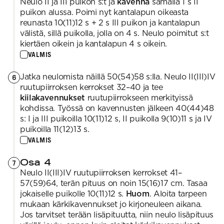
Neulo II ja III puikon s:t ja
kavenna
samalla 1 s II
puikon alussa. Poimi nyt kantalapun oikeasta
reunasta 10(11)12 s + 2 s III puikon ja kantalapun
välistä, sillä puikolla, jolla on 4 s. Neulo poimitut s:t
kiertäen oikein ja kantalapun 4 s oikein.
VALMIS
Jatka neulomista näillä 50(54)58 s:lla. Neulo II(III)IV
6
ruutupiirroksen kerrokset 32–40 ja tee
kiilakavennukset
ruutupiirrokseen merkityissä
kohdissa. Työssä on kavennusten jälkeen 40(44)48
s: I ja III puikoilla 10(11)12 s, II puikolla 9(10)11 s ja IV
puikoilla 11(12)13 s.
VALMIS
Osa 4
7
Neulo II(III)IV ruutupiirroksen kerrokset 41–
57(59)64, terän pituus on noin 15(16)17 cm. Tasaa
jokaiselle puikolle 10(11)12 s.
Huom
. Aloita tarpeen
mukaan kärkikavennukset jo kirjoneuleen aikana.
Jos tarvitset terään lisäpituutta, niin neulo lisäpituus