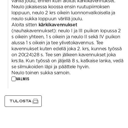
värillä joulu, ennen kuin aloitat kärkikavennukset.
Neulo jokaisessa koossa ensin ruutupiirroksen
loppuun, neulo 2 krs oikein luonnonvalkoisella ja
neulo sukka loppuun värillä joulu.
Aloita sitten
kärkikavennukset
(nauhakavennukset): neulo I ja III puikon lopussa 2
s oikein yhteen, 1 s oikein ja neulo II sekä IV puikon
alussa 1 s oikein ja tee ylivetokavennus. Tee
kavennukset kuten edellä joka 2. krs, kunnes työssä
on 20(24)28 s. Tee sen jälkeen kavennukset joka
krs:lla. Kun työssä on jäljellä 8 s, katkaise lanka, vedä
se silmukoiden läpi ja päättele hyvin.
Neulo toinen sukka samoin.
VALMIS
TULOSTA