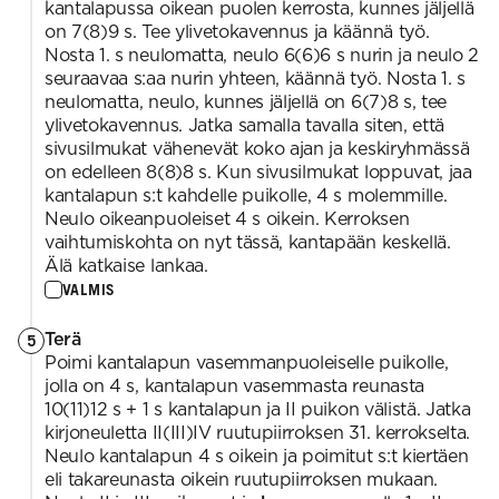
kantalapussa oikean puolen kerrosta, kunnes jäljellä
on 7(8)9 s. Tee ylivetokavennus ja käännä työ.
Nosta 1. s neulomatta, neulo 6(6)6 s nurin ja neulo 2
seuraavaa s:aa nurin yhteen, käännä työ. Nosta 1. s
neulomatta, neulo, kunnes jäljellä on 6(7)8 s, tee
ylivetokavennus. Jatka samalla tavalla siten, että
sivusilmukat vähenevät koko ajan ja keskiryhmässä
on edelleen 8(8)8 s. Kun sivusilmukat loppuvat, jaa
kantalapun s:t kahdelle puikolle, 4 s molemmille.
Neulo oikeanpuoleiset 4 s oikein. Kerroksen
vaihtumiskohta on nyt tässä, kantapään keskellä.
Älä katkaise lankaa.
VALMIS
Terä
5
Poimi kantalapun vasemmanpuoleiselle puikolle,
jolla on 4 s, kantalapun vasemmasta reunasta
10(11)12 s + 1 s kantalapun ja II puikon välistä. Jatka
kirjoneuletta II(III)IV ruutupiirroksen 31. kerrokselta.
Neulo kantalapun 4 s oikein ja poimitut s:t kiertäen
eli takareunasta oikein ruutupiirroksen mukaan.