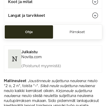
Koot ja mitat
Langat ja tarvikkeet
Ohje
Piirrokset
Julkaistu
Novita.com
(Poistunut myynnistä)
Mallineuleet
Joustinneule suljettuna neuleena:
neulo
*2 o, 2 n*, toista *–*.
Sileä neule suljettuna neuleena:
neulo kaikki kerrokset oikein.
Kirjoneule suljettuna
neuleena:
neulo sileää neuletta suljettuna neuleena
ruutupiirroksen mukaan. Sido pidemmät lankajuoksut
kiertämällä langat toistensa ympäri työn nurjalla