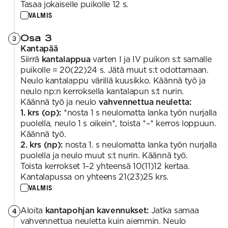
Tasaa jokaiselle puikolle 12 s.
VALMIS
Osa 3
3
Kantapää
Siirrä
kantalappua
varten I ja IV puikon s:t samalle
puikolle = 20(22)24 s. Jätä muut s:t odottamaan.
Neulo kantalappu värillä kuusikko. Käännä työ ja
neulo np:n kerroksella kantalapun s:t nurin.
Käännä työ ja neulo
vahvennettua neuletta:
1. krs (op):
*nosta 1 s neulomatta lanka työn nurjalla
puolella, neulo 1 s oikein*, toista *–* kerros loppuun.
Käännä työ.
2. krs (np):
nosta 1. s neulomatta lanka työn nurjalla
puolella ja neulo muut s:t nurin. Käännä työ.
Toista kerrokset 1–2 yhteensä 10(11)12 kertaa.
Kantalapussa on yhteens 21(23)25 krs.
VALMIS
Aloita
kantapohjan kavennukset:
Jatka samaa
4
vahvennettua neuletta kuin aiemmin. Neulo