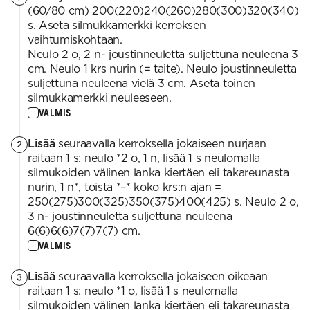
(60/80 cm) 200(220)240(260)280(300)320(340)
s. Aseta silmukkamerkki kerroksen
vaihtumiskohtaan.
Neulo 2 o, 2 n- joustinneuletta suljettuna neuleena 3
cm. Neulo 1 krs nurin (= taite). Neulo joustinneuletta
suljettuna neuleena vielä 3 cm. Aseta toinen
silmukkamerkki neuleeseen.
VALMIS
Lisää
seuraavalla kerroksella jokaiseen nurjaan
2
raitaan 1 s: neulo *2 o, 1 n, lisää 1 s neulomalla
silmukoiden välinen lanka kiertäen eli takareunasta
nurin, 1 n*, toista *–* koko krs:n ajan =
250(275)300(325)350(375)400(425) s. Neulo 2 o,
3 n- joustinneuletta suljettuna neuleena
6(6)6(6)7(7)7(7) cm.
VALMIS
Lisää
seuraavalla kerroksella jokaiseen oikeaan
3
raitaan 1 s: neulo *1 o, lisää 1 s neulomalla
silmukoiden välinen lanka kiertäen eli takareunasta