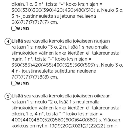
oikein, 1 o, 3 n*, toista *–* koko krs:n ajan =
300(330)360(390)420(450)480(510) s. Neulo 3 o,
3 n- joustinneuletta suljettuna neuleena
6(6)7(7)7(7)7(7) cm.
VALMIS
Lisää
seuraavalla kerroksella jokaiseen nurjaan
4
raitaan 1 s: neulo *3 o, 2 n, lisää 1 s neulomalla
silmukoiden välinen lanka kiertäen eli takareunasta
nurin, 1 n*, toista *–* koko krs:n ajan =
350(385)420(455)490(525)560(595) s. Neulo 3 o,
4 n- joustinneuletta suljettuna neuleena
7(7)7(7)7(7)8(8) cm.
VALMIS
Lisää
seuraavalla kerroksella jokaiseen oikeaan
5
raitaan 1 s: neulo *2 o, lisää 1 s neulomalla
silmukoiden välinen lanka kiertäen eli takareunasta
oikein, 1 o, 4 n*, toista *–* koko krs:n ajan =
400(440)480(520)560(600)640(680) s. Yläosan
korkeus on nyt n. 19(19)20(20)21(21)22(22) cm +