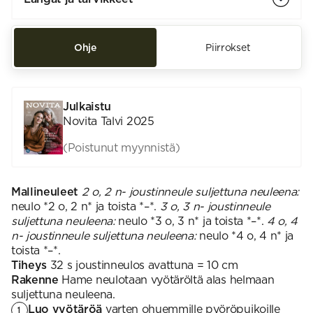
Ohje
Piirrokset
Julkaistu
Novita Talvi 2025
(Poistunut myynnistä)
Mallineuleet
2 o, 2 n- joustinneule suljettuna neuleena:
neulo *2 o, 2 n* ja toista *–*.
3 o, 3 n- joustinneule
suljettuna neuleena:
neulo *3 o, 3 n* ja toista *–*.
4 o, 4
n- joustinneule suljettuna neuleena:
neulo *4 o, 4 n* ja
toista *–*.
Tiheys
32 s joustinneulos avattuna = 10 cm
Rakenne
Hame neulotaan vyötäröltä alas helmaan
suljettuna neuleena.
Luo vyötäröä
varten ohuemmille pyöröpuikoille
1