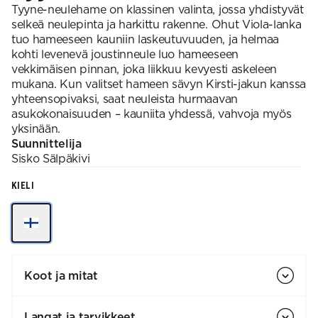
Tyyne-neulehame on klassinen valinta, jossa yhdistyvät
selkeä neulepinta ja harkittu rakenne. Ohut Viola-lanka
tuo hameeseen kauniin laskeutuvuuden, ja helmaa
kohti levenevä joustinneule luo hameeseen
vekkimäisen pinnan, joka liikkuu kevyesti askeleen
mukana. Kun valitset hameen sävyn Kirsti-jakun kanssa
yhteensopivaksi, saat neuleista hurmaavan
asukokonaisuuden – kauniita yhdessä, vahvoja myös
yksinään.​
Suunnittelija
Sisko
Sälpäkivi
KIELI
Koot ja mitat
Langat ja tarvikkeet