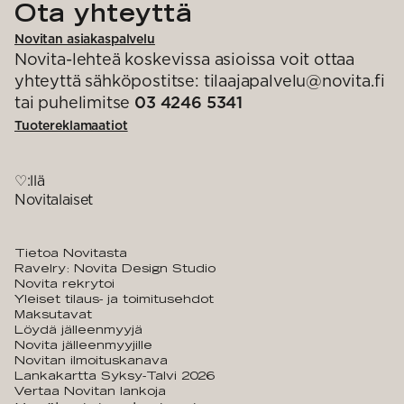
Ota yhteyttä
Novitan asiakaspalvelu
Novita-lehteä koskevissa asioissa voit ottaa
yhteyttä sähköpostitse: tilaajapalvelu@novita.fi
tai puhelimitse
03 4246 5341
Tuotereklamaatiot
♡:llä
Novitalaiset
Tietoa Novitasta
Ravelry: Novita Design Studio
Novita rekrytoi
Yleiset tilaus- ja toimitusehdot
Maksutavat
Löydä jälleenmyyjä
Novita jälleenmyyjille
Novitan ilmoituskanava
Lankakartta Syksy-Talvi 2026
Vertaa Novitan lankoja