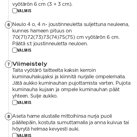
vyötärön 6 cm (3 + 3 cm).
VALMIS
Neulo 4 o, 4 n- joustinneuletta suljettuna neuleena,
6
kunnes hameen pituus on
70(71)72(73)73(74)75(75) cm vyötärön 6 cm.
Päätä s:t joustinneuletta neuloen.
VALMIS
Viimeistely
7
Taita vyötärö taitteelta kaksin kerroin
kuminauhakujaksi ja kiinnitä nurjalle ompelemalla.
Jätä aukko kuminauhan pujottamista varten. Pujota
kuminauha kujaan ja ompele kuminauhan päät
yhteen. Sulje aukko.
VALMIS
Aseta hame alustalle mittoihinsa nurja puoli
8
päällepäin, kostuta sumuttamalla ja anna kuivua tai
höyrytä helmaa kevyesti auki.
VALMIS