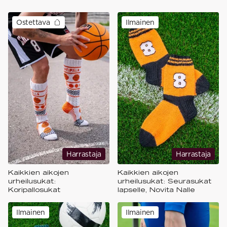
Ostettava
Ilmainen
Harrastaja
Harrastaja
Kaikkien aikojen
Kaikkien aikojen
urheilusukat:
urheilusukat: Seurasukat
Koripallosukat
lapselle, Novita Nalle
Ilmainen
Ilmainen