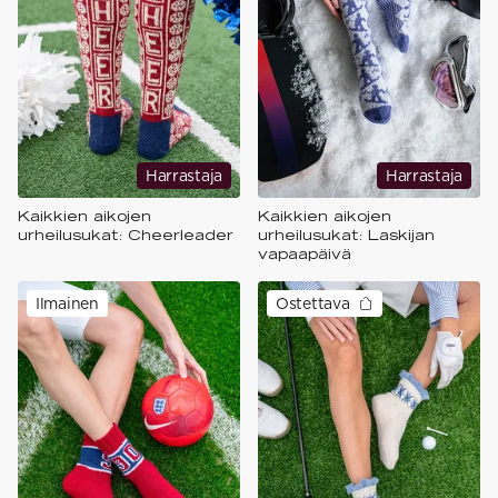
Harrastaja
Harrastaja
Kaikkien aikojen
Kaikkien aikojen
urheilusukat: Cheerleader
urheilusukat: Laskijan
vapaapäivä
Ilmainen
Ostettava