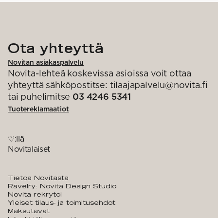
Ota yhteyttä
Novitan asiakaspalvelu
Novita-lehteä koskevissa asioissa voit ottaa
yhteyttä sähköpostitse: tilaajapalvelu@novita.fi
tai puhelimitse
03 4246 5341
Tuotereklamaatiot
♡:llä
Novitalaiset
Tietoa Novitasta
Ravelry: Novita Design Studio
Novita rekrytoi
Yleiset tilaus- ja toimitusehdot
Maksutavat