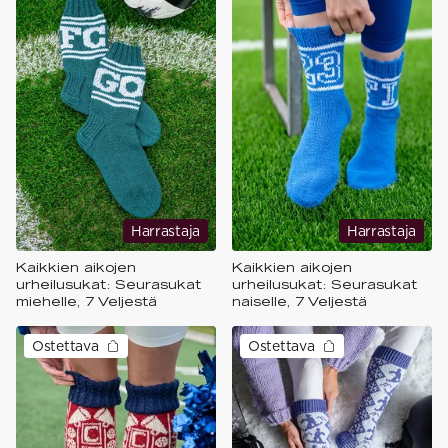
Harrastaja
Harrastaja
Kaikkien aikojen
Kaikkien aikojen
urheilusukat: Seurasukat
urheilusukat: Seurasukat
miehelle, 7 Veljestä
naiselle, 7 Veljestä
Ostettava
Ostettava