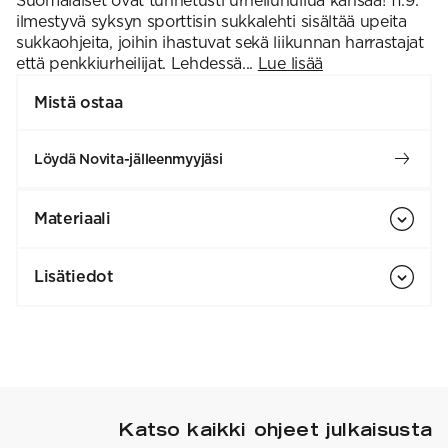
Suomalaiset ovat tunnetusti urheiluhullua kansaa! 11.9.
ilmestyvä syksyn sporttisin sukkalehti sisältää upeita
sukkaohjeita, joihin ihastuvat sekä liikunnan harrastajat
että penkkiurheilijat. Lehdessä...
Lue lisää
Mistä ostaa
Löydä Novita-jälleenmyyjäsi
Materiaali
Lisätiedot
Katso kaikki ohjeet julkaisusta