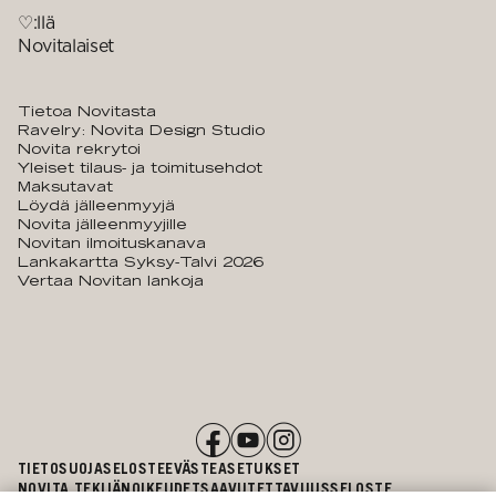
♡:llä
Novitalaiset
Tietoa Novitasta
Ravelry: Novita Design Studio
Novita rekrytoi
Yleiset tilaus- ja toimitusehdot
Maksutavat
Löydä jälleenmyyjä
Novita jälleenmyyjille
Novitan ilmoituskanava
Lankakartta Syksy-Talvi 2026
Vertaa Novitan lankoja
TIETOSUOJASELOSTE
EVÄSTEASETUKSET
NOVITA TEKIJÄNOIKEUDET
SAAVUTETTAVUUSSELOSTE