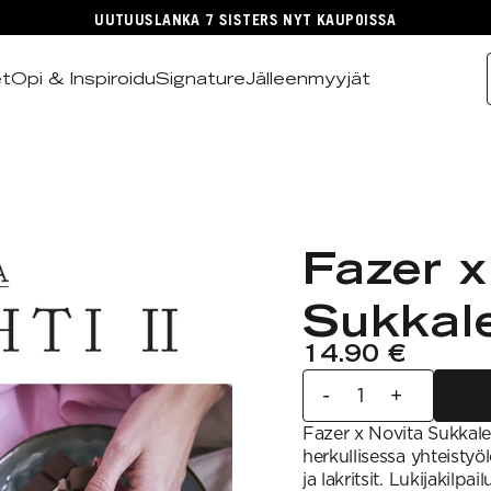
UUTUUSLANKA 7 SISTERS NYT KAUPOISSA
et
Opi & Inspiroidu
Signature
Jälleenmyyjät
Fazer x
Sukkaleh
14.90 €
-
+
Fazer x Novita Sukkaleh
herkullisessa yhteistyö
ja lakritsit. Lukijakilpa