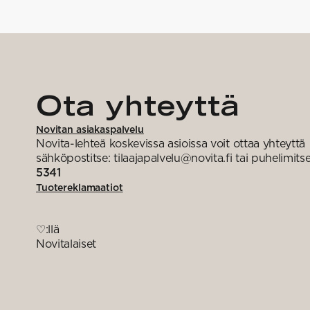
Ota yhteyttä
Novitan asiakaspalvelu
Novita-lehteä koskevissa asioissa voit ottaa yhteyttä
sähköpostitse: tilaajapalvelu@novita.fi tai puhelimits
5341
Tuotereklamaatiot
♡:llä
Novitalaiset