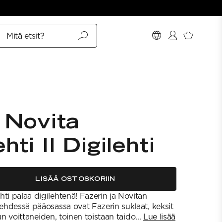
Mitä etsit?
 Novita
ti II Digilehti
LISÄÄ OSTOSKORIIN
ti palaa digilehtenä! Fazerin ja Novitan
lehdessä pääosassa ovat Fazerin suklaat, keksit
ilun voittaneiden, toinen toistaan taido...
Lue lisää