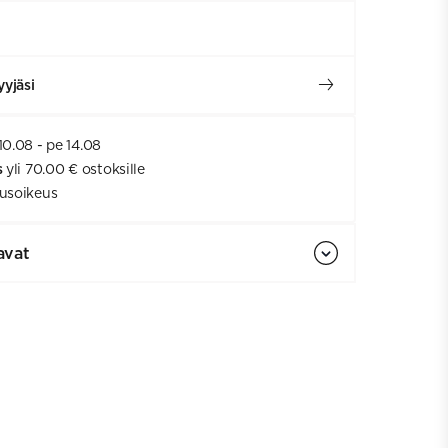
yjäsi
10.08 - pe 14.08
s
yli 70.00 € ostoksille
usoikeus
avat