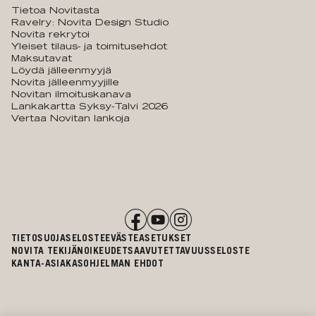
Tietoa Novitasta
Ravelry: Novita Design Studio
Novita rekrytoi
Yleiset tilaus- ja toimitusehdot
Maksutavat
Löydä jälleenmyyjä
Novita jälleenmyyjille
Novitan ilmoituskanava
Lankakartta Syksy-Talvi 2026
Vertaa Novitan lankoja
TIETOSUOJASELOSTE
EVÄSTEASETUKSET
NOVITA TEKIJÄNOIKEUDET
SAAVUTETTAVUUSSELOSTE
KANTA-ASIAKASOHJELMAN EHDOT