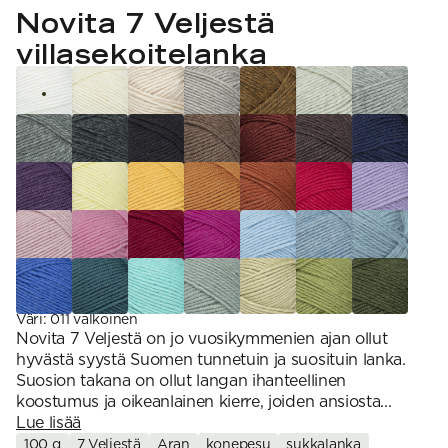
VAHVUUS
Signature
Novita 7 Veljestä
SESONGIN MALLISTOT
7 Veljestä
1 = ohuin, 7 = paksuin
Nalle
villasekoitelanka
SS26 Kirsikka
Wonder Wool
1. Lace
INSPIROIDU
Simberg & Hanna
Hehku
2. 4-ply
Sumari
3. Sport
Yhteisö
SS26 Hyvän olon
4. DK
Ajankohtaista
neuleet
5. Aran
Tilaa uutiskirje
SS26 Auringon
6. Chunky
Kaikki artikkelit
kosketus -
7. Super Chunky
kesämallisto
SS26 Signature
Collection
Väri
:
011 valkoinen
Novita 7 Veljestä on jo vuosikymmenien ajan ollut
hyvästä syystä Suomen tunnetuin ja suosituin lanka.
Suosion takana on ollut langan ihanteellinen
koostumus ja oikeanlainen kierre, joiden ansiosta...
Lue lisää
100 g
7 Veljestä
Aran
konepesu
sukkalanka