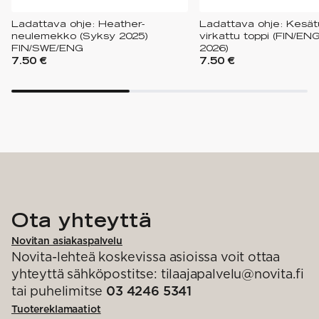
Ladattava ohje: Heather-
Ladattava ohje: Kesätu
neulemekko (Syksy 2025)
virkattu toppi (FIN/EN
FIN/SWE/ENG
2026)
7.50 €
7.50 €
Ota yhteyttä
Novitan asiakaspalvelu
Novita-lehteä koskevissa asioissa voit ottaa
yhteyttä sähköpostitse: tilaajapalvelu@novita.fi
tai puhelimitse
03 4246 5341
Tuotereklamaatiot