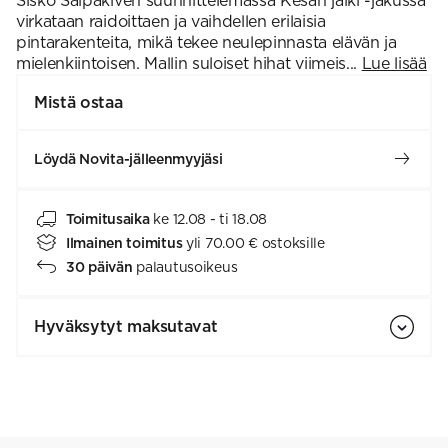
Sisko Sälpäkiven suunnittelemassa Kesän jälki -jakussa
virkataan raidoittaen ja vaihdellen erilaisia
pintarakenteita, mikä tekee neulepinnasta elävän ja
mielenkiintoisen. Mallin suloiset hihat viimeis...
Lue lisää
Mistä ostaa
Löydä Novita-jälleenmyyjäsi
Toimitusaika
ke 12.08 - ti 18.08
Ilmainen toimitus
yli 70.00 € ostoksille
30 päivän
palautusoikeus
Hyväksytyt maksutavat