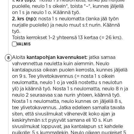
puolelle, neulo 1 s oikein*, toista *–*, kunnes jäljellä
on 1 s ja neulo 1 o. Käännä työ.
2. krs (np):
nosta 1 s neulomatta (lanka jää työn
nurjalle puolelle) ja neulo muut s:t nurin. Käännä
työ.
Toista kerrokset 1–2 yhteensä 13 kertaa (= 26 krs).
VALMIS
Aloita
kantapohjan kavennukset:
jatka samaa
8
vahvennettua neuletta kuin aiemmin. Neulo
kantalapussa oikean puolen kerrosta, kunnes jäljellä
on 9 s. Tee ylivetokavennus (= nosta 1 s oikein
neulomatta, neulo 1 o ja vedä nostettu s neulotun
yli) ja käännä työ. Nosta 1 s neulomatta, neulo 8 n ja
neulo 2 seuraavaa s:aa nurin yhteen, käännä työ.
Nosta 1 s neulomatta, neulo kunnes on jäljellä 8 s,
tee ylivetokavennus. Jatka edelleen samalla tavalla
siten, että sivusilmukat vähenevät koko ajan ja
keskiryhmän s:t pysyvät samana eli 10 s. Kun
sivusilmukat loppuvat, jaa kantalapun s:t kahdelle
puikolle: 5 s kummallekin. Neulo oikean puoleiset 5