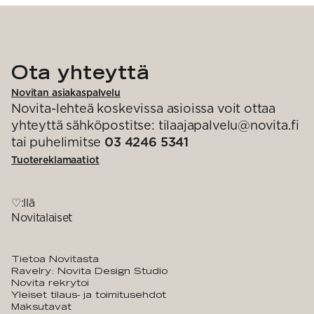
Ota yhteyttä
Novitan asiakaspalvelu
Novita-lehteä koskevissa asioissa voit ottaa
yhteyttä sähköpostitse: tilaajapalvelu@novita.fi
tai puhelimitse
03 4246 5341
Tuotereklamaatiot
♡:llä
Novitalaiset
Tietoa Novitasta
Ravelry: Novita Design Studio
Novita rekrytoi
Yleiset tilaus- ja toimitusehdot
Maksutavat