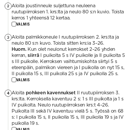
Aloita joustinneule suljettuna neuleena
2
ruutupiirroksen 1. krs:lta ja neulo 80 s:n kuvio. Toista
kerros 1 yhteensä 12 kertaa.
VALMIS
Aloita palmikkoneule I ruutupiirroksen 2. krs:lta ja
3
neulo 80 s:n kuvo. Toista sitten krs:ia 3–26.
Huom.
Kun olet neulonut kerrokset 2–26 yhden
kerran,
siirrä
I puikolta 5 s IV puikolle ja II puikolta 5
s III puikolle. Kerroksen vaihtumiskohta siirtyi 5 s
eteenpäin, palmikon viereen ja I puikolla on nyt 15 s,
II puikolla 15 s, III puikolla 25 s ja IV puikolla 25 s.
VALMIS
Aloita
pohkeen kavennukset
II ruutupiirroksen 3.
4
krs:lta. Kerroksella kaventuu 2 s: 1 s III puikolta ja 1 s
IV puikolta. Neulo ruutupiirroksen krs:t 4–26.
Puikolta III sekä IV kaventuu vielä 5 s. Työssä on 68
s: I puikolla 15 s, II puikolla 15 s, III puikolla 19 s ja IV
puikolla 19 s.
VALMIS