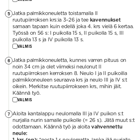
Jatka palmikkoneuletta toistamalla II
5
ruutupiirroksen krs:ia 3–26 ja tee
kavennukset
samaan tapaan kuin edellä joka 4. krs vielä 6 kertaa.
Työssä on 56 s: I puikolla 15 s, II puikolla 15 s, III
puikolla 13 s ja IV puikolla 13 s.
VALMIS
Jatka palmikkoneuletta, kunnes varren pituus on
6
noin 34 cm ja olet viimeksi neulonut II
ruutupiirroksen kerroksen 8. Neulo I ja II puikoilla
palmikkoneuleen seuraava krs ja neulo III ja IV s:t
oikein. Merkitse ruutupiirrokseen krs, mihin jäit.
Käännä työ.
VALMIS
Aloita kantalappu neulomalla III ja IV puikon s:t
7
nurjalla nurin samalle puikolle (= 26 s). Jätä muut s:t
odottamaan. Käännä työ ja aloita
vahvennettu
neule:
1. krs (op):
*nosta 1 s neulomatta, lanka jää nurjalle