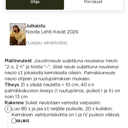
Ohje
Piirrokset
Julkaistu
Novita Lehti Kevät 2026
(Loppu varastosta)
Mallineuleet
Joustinneule suljettuna neuleena:
neulo
*2 o, 2 n* ja toista *–*.
Sileä neule suljettuna neuleena:
neulo s:t jokaisella kerroksella oikein.
Palmikkoneule:
neulo ohjeen ja ruutupiirroksen mukaan.
Tiheys
21 s sileää neuletta = 10 cm, 40 s:n
palmikkokuvion leveys (I ruutupiirros, puikot I ja II) on
noin 13 cm
Rakenne
Sukat neulotaan varresta varpaisiin.
Luo 80 s ja jaa s:t neljälle puikolle, 20 s kullekin.
1
Kerroksen vaihtumiskohta on I ja IV puikon välissä.
VALMIS