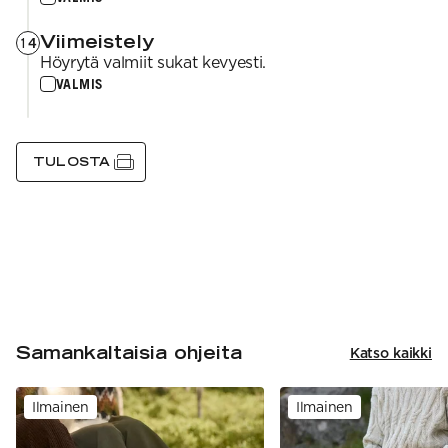
Viimeistely
14
Höyrytä valmiit sukat kevyesti.
VALMIS
TULOSTA
Samankaltaisia ohjeita
Katso kaikki
Ilmainen
Ilmainen