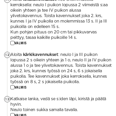
kerroksella: neulo I puikon lopussa 2 viimeistä s:aa
oikein yhteen ja tee IV puikon alussa
ylivetokavennus. Toista kavennukset joka 2. krs,
kunnes I ja IV puikolla on molemmissa 13 s. II ja III
puikoilla on edelleen 15 s.
Kun pohjan pituus on 20 cm tai pikkuvarvas
peittyy, tasaa kaikille puikoille 14 s.
VALMIS
Aloita
kärkikavennukset
: neulo I ja III puikon
12
lopussa 2 s oikein yhteen ja 1 o, neulo II ja IV puikon
alussa 1 o ja tee ylivetokavennus. Toista kavennukset
joka 2. krs, kunnes työssä on 24 s, 6 s jokaisella
puikolla. Tee kavennukset joka kerroksella, kunnes
työssä on 8 s, 2 s jokaisella puikolla.
VALMIS
Katkaise lanka, vedä se s:iden läpi, kiristä ja päätä
13
hyvin.
Neulo toinen sukka samalla tavalla.
VALMIS