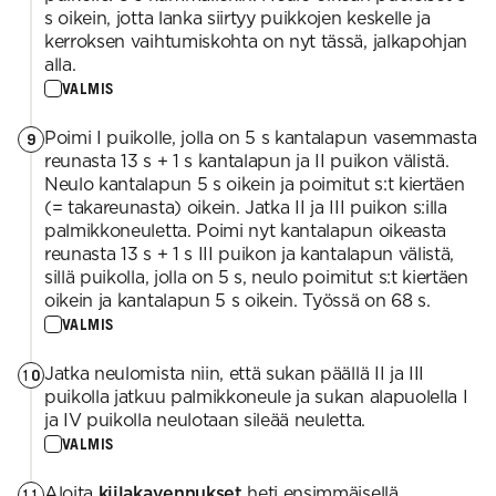
s oikein, jotta lanka siirtyy puikkojen keskelle ja
kerroksen vaihtumiskohta on nyt tässä, jalkapohjan
alla.
VALMIS
Poimi I puikolle, jolla on 5 s kantalapun vasemmasta
9
reunasta 13 s + 1 s kantalapun ja II puikon välistä.
Neulo kantalapun 5 s oikein ja poimitut s:t kiertäen
(= takareunasta) oikein. Jatka II ja III puikon s:illa
palmikkoneuletta. Poimi nyt kantalapun oikeasta
reunasta 13 s + 1 s III puikon ja kantalapun välistä,
sillä puikolla, jolla on 5 s, neulo poimitut s:t kiertäen
oikein ja kantalapun 5 s oikein. Työssä on 68 s.
VALMIS
Jatka neulomista niin, että sukan päällä II ja III
10
puikolla jatkuu palmikkoneule ja sukan alapuolella I
ja IV puikolla neulotaan sileää neuletta.
VALMIS
Aloita
kiilakavennukset
heti ensimmäisellä
11