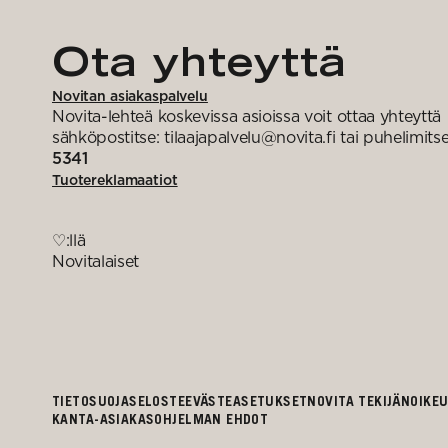
Ota yhteyttä
Novitan asiakaspalvelu
Novita-lehteä koskevissa asioissa voit ottaa yhteyttä
sähköpostitse: tilaajapalvelu@novita.fi tai puhelimits
5341
Tuotereklamaatiot
♡:llä
Novitalaiset
TIETOSUOJASELOSTE
EVÄSTEASETUKSET
NOVITA TEKIJÄNOIKE
KANTA-ASIAKASOHJELMAN EHDOT