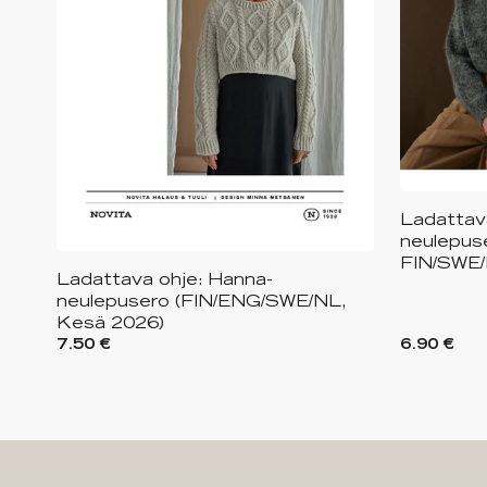
Ladattav
neulepuse
FIN/SWE
Ladattava ohje: Hanna-
neulepusero (FIN/ENG/SWE/NL,
Kesä 2026)
7.50 €
6.90 €