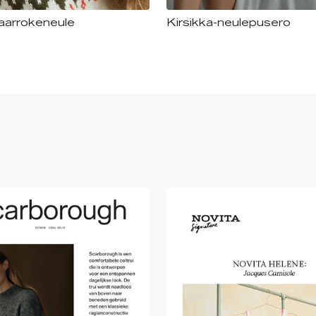
aarrokeneule
Kirsikka-neulepusero