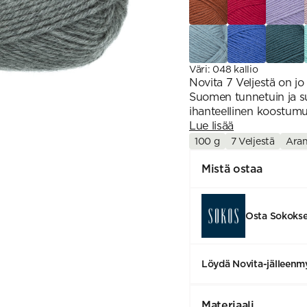
Väri
:
048 kallio
Novita 7 Veljestä on jo
Suomen tunnetuin ja su
ihanteellinen koostumus
Lue lisää
100 g
7 Veljestä
Ara
Mistä ostaa
Osta Sokoks
Löydä Novita-jälleenmy
Materiaali