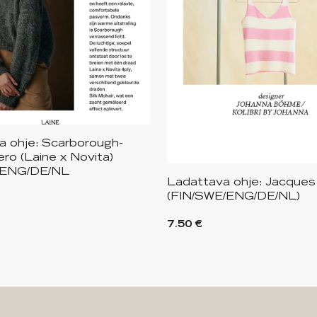
a ohje: Scarborough-
ro (Laine x Novita)
/ENG/DE/NL
Ladattava ohje: Jacques
(FIN/SWE/ENG/DE/NL)
7.50 €