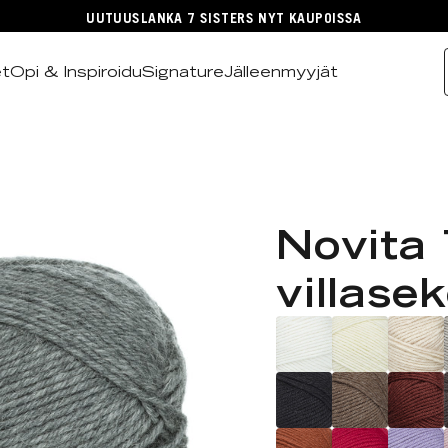
UUTUUSLANKA 7 SISTERS NYT KAUPOISSA
et
Opi & Inspiroidu
Signature
Jälleenmyyjät
Novita 
villase