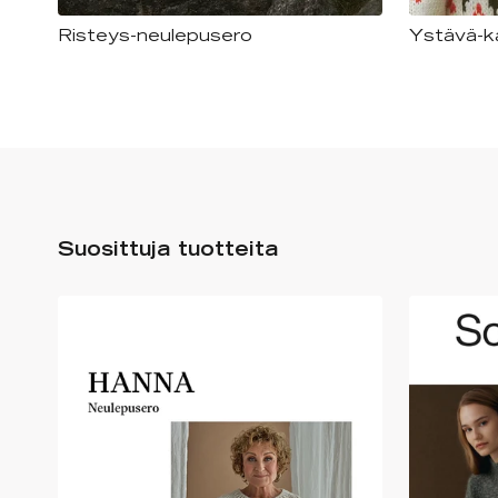
Risteys-neulepusero
Ystävä-k
Suosittuja tuotteita