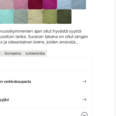
 vuosikymmenien ajan ollut hyvästä syystä
osituin lanka. Suosion takana on ollut langan
 ja oikeanlainen kierre, joiden ansiosta...
n
konepesu
sukkalanka
en verkkokaupasta
yjäsi