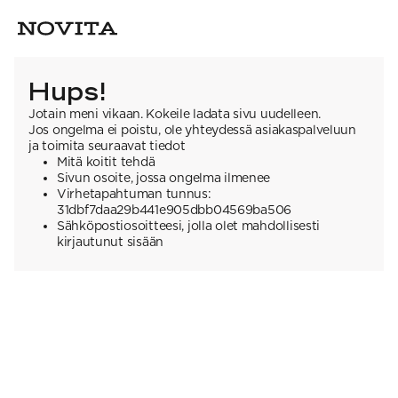
Hups!
Jotain meni vikaan. Kokeile ladata sivu uudelleen.
Jos ongelma ei poistu, ole yhteydessä asiakaspalveluun
ja toimita seuraavat tiedot
Mitä koitit tehdä
Sivun osoite, jossa ongelma ilmenee
Virhetapahtuman tunnus:
31dbf7daa29b441e905dbb04569ba506
Sähköpostiosoitteesi, jolla olet mahdollisesti
kirjautunut sisään