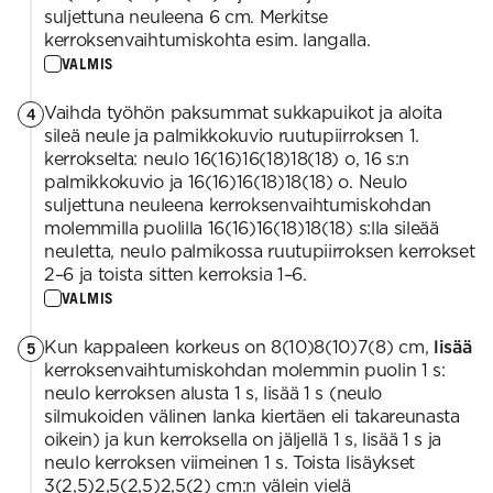
suljettuna neuleena 6 cm. Merkitse
kerroksenvaihtumiskohta esim. langalla.
VALMIS
Vaihda työhön paksummat sukkapuikot ja aloita
4
sileä neule ja palmikkokuvio ruutupiirroksen 1.
kerrokselta: neulo 16(16)16(18)18(18) o, 16 s:n
palmikkokuvio ja 16(16)16(18)18(18) o. Neulo
suljettuna neuleena kerroksenvaihtumiskohdan
molemmilla puolilla 16(16)16(18)18(18) s:lla sileää
neuletta, neulo palmikossa ruutupiirroksen kerrokset
2–6 ja toista sitten kerroksia 1–6.
VALMIS
Kun kappaleen korkeus on 8(10)8(10)7(8) cm,
lisää
5
kerroksenvaihtumiskohdan molemmin puolin 1 s:
neulo kerroksen alusta 1 s, lisää 1 s (neulo
silmukoiden välinen lanka kiertäen eli takareunasta
oikein) ja kun kerroksella on jäljellä 1 s, lisää 1 s ja
neulo kerroksen viimeinen 1 s. Toista lisäykset
3(2,5)2,5(2,5)2,5(2) cm:n välein vielä