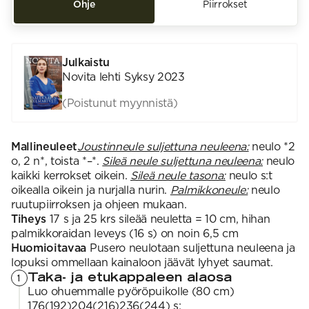
Ohje
Piirrokset
Julkaistu
Novita lehti Syksy 2023
(Poistunut myynnistä)
Mallineuleet
Joustinneule suljettuna neuleena:
neulo *2
o, 2 n*, toista *–*.
Sileä neule suljettuna neuleena:
neulo
kaikki kerrokset oikein.
Sileä neule tasona:
neulo s:t
oikealla oikein ja nurjalla nurin.
Palmikkoneule:
neulo
ruutupiirroksen ja ohjeen mukaan.
Tiheys
17 s ja 25 krs sileää neuletta = 10 cm, hihan
palmikkoraidan leveys (16 s) on noin 6,5 cm
Huomioitavaa
Pusero neulotaan suljettuna neuleena ja
lopuksi ommellaan kainaloon jäävät lyhyet saumat.
Taka- ja etukappaleen alaosa
1
Luo ohuemmalle pyöröpuikolle (80 cm)
176(192)204(216)236(244) s;