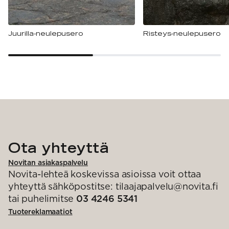
Juurilla-neulepusero
Risteys-neulepusero
Ota yhteyttä
Novitan asiakaspalvelu
Novita-lehteä koskevissa asioissa voit ottaa
yhteyttä sähköpostitse: tilaajapalvelu@novita.fi
tai puhelimitse
03 4246 5341
Tuotereklamaatiot