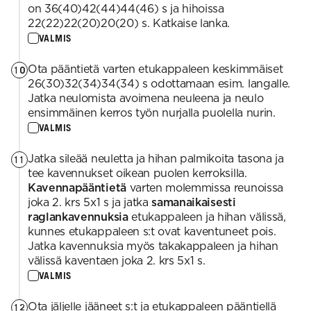
on 36(40)42(44)44(46) s ja hihoissa
22(22)22(20)20(20) s. Katkaise lanka.
VALMIS
Ota pääntietä varten etukappaleen keskimmäiset
10
26(30)32(34)34(34) s odottamaan esim. langalle.
Jatka neulomista avoimena neuleena ja neulo
ensimmäinen kerros työn nurjalla puolella nurin.
VALMIS
Jatka sileää neuletta ja hihan palmikoita tasona ja
11
tee kavennukset oikean puolen kerroksilla.
Kavennapääntietä
varten molemmissa reunoissa
joka 2. krs 5x1 s ja jatka
samanaikaisesti
raglankavennuksia
etukappaleen ja hihan välissä,
kunnes etukappaleen s:t ovat kaventuneet pois.
Jatka kavennuksia myös takakappaleen ja hihan
välissä kaventaen joka 2. krs 5x1 s.
VALMIS
Ota jäljelle jääneet s:t ja etukappaleen pääntiellä
12