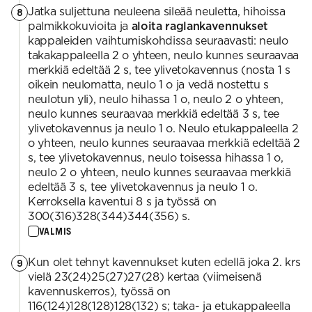
Jatka suljettuna neuleena sileää neuletta, hihoissa
8
palmikkokuvioita ja
aloita raglankavennukset
kappaleiden vaihtumiskohdissa seuraavasti: neulo
takakappaleella 2 o yhteen, neulo kunnes seuraavaa
merkkiä edeltää 2 s, tee ylivetokavennus (nosta 1 s
oikein neulomatta, neulo 1 o ja vedä nostettu s
neulotun yli), neulo hihassa 1 o, neulo 2 o yhteen,
neulo kunnes seuraavaa merkkiä edeltää 3 s, tee
ylivetokavennus ja neulo 1 o. Neulo etukappaleella 2
o yhteen, neulo kunnes seuraavaa merkkiä edeltää 2
s, tee ylivetokavennus, neulo toisessa hihassa 1 o,
neulo 2 o yhteen, neulo kunnes seuraavaa merkkiä
edeltää 3 s, tee ylivetokavennus ja neulo 1 o.
Kerroksella kaventui 8 s ja työssä on
300(316)328(344)344(356) s.
VALMIS
Kun olet tehnyt kavennukset kuten edellä joka 2. krs
9
vielä 23(24)25(27)27(28) kertaa (viimeisenä
kavennuskerros), työssä on
116(124)128(128)128(132) s; taka- ja etukappaleella