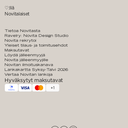
♡:llä
Novitalaiset
Tietoa Novitasta
Ravelry: Novita Design Studio
Novita rekrytoi
Yleiset tilaus- ja toimitusehdot
Maksutavat
Löydä jälleenmyyjä
Novita jälleenmyyjille
Novitan ilmoituskanava
Lankakartta Syksy-Talvi 2026
Vertaa Novitan lankoja
Hyväksytyt maksutavat
+
1