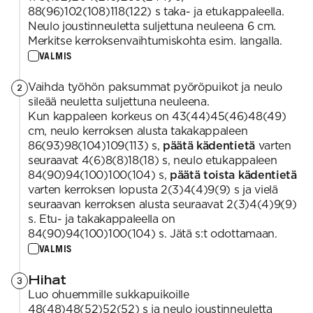
88(96)102(108)118(122) s taka- ja etukappaleella.
Neulo joustinneuletta suljettuna neuleena 6 cm.
Merkitse kerroksenvaihtumiskohta esim. langalla.
VALMIS
Vaihda työhön paksummat pyöröpuikot ja neulo
2
sileää neuletta suljettuna neuleena.
Kun kappaleen korkeus on 43(44)45(46)48(49)
cm, neulo kerroksen alusta takakappaleen
86(93)98(104)109(113) s,
päätä kädentietä
varten
seuraavat 4(6)8(8)18(18) s, neulo etukappaleen
84(90)94(100)100(104) s,
päätä toista kädentietä
varten kerroksen lopusta 2(3)4(4)9(9) s ja vielä
seuraavan kerroksen alusta seuraavat 2(3)4(4)9(9)
s. Etu- ja takakappaleella on
84(90)94(100)100(104) s. Jätä s:t odottamaan.
VALMIS
Hihat
3
Luo ohuemmille sukkapuikoille
48(48)48(52)52(52) s ja neulo joustinneuletta