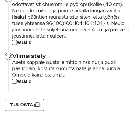
odottavat s:t ohuemmille pyöröpuikoille (40 cm).
Neulo 1 krs oikein ja poimi samalla langan avulla
lisäksi
pääntien reunasta s:ita siten, että työhön
tulee yhteensä 96(100)100(104)104(104) s. Neulo
joustinneuletta suljettuna neuleena 4 cm ja päätä s:t
joustinneuletta neuloen.
VALMIS
Viimeistely
13
Aseta kappale alustalle mittoihinsa nurja puoli
päällepäin, kostuta sumuttamalla ja anna kuivua.
Ompele kainalosaumat.
VALMIS
TULOSTA