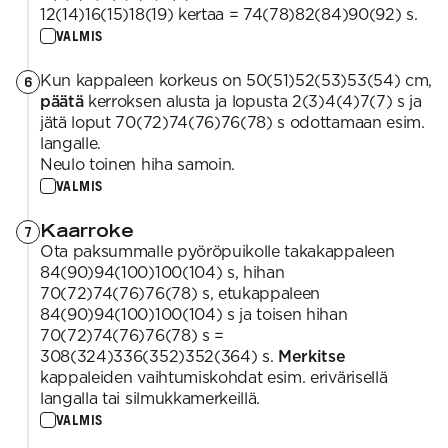
12(14)16(15)18(19) kertaa = 74(78)82(84)90(92) s.
VALMIS
Kun kappaleen korkeus on 50(51)52(53)53(54) cm,
6
päätä
kerroksen alusta ja lopusta 2(3)4(4)7(7) s ja
jätä loput 70(72)74(76)76(78) s odottamaan esim.
langalle.
Neulo toinen hiha samoin.
VALMIS
Kaarroke
7
Ota paksummalle pyöröpuikolle takakappaleen
84(90)94(100)100(104) s, hihan
70(72)74(76)76(78) s, etukappaleen
84(90)94(100)100(104) s ja toisen hihan
70(72)74(76)76(78) s =
308(324)336(352)352(364) s.
Merkitse
kappaleiden vaihtumiskohdat esim. erivärisellä
langalla tai silmukkamerkeillä.
VALMIS