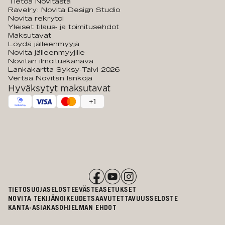
Tietoa Novitasta
Ravelry: Novita Design Studio
Novita rekrytoi
Yleiset tilaus- ja toimitusehdot
Maksutavat
Löydä jälleenmyyjä
Novita jälleenmyyjille
Novitan ilmoituskanava
Lankakartta Syksy-Talvi 2026
Vertaa Novitan lankoja
Hyväksytyt maksutavat
+
1
TIETOSUOJASELOSTE
EVÄSTEASETUKSET
NOVITA TEKIJÄNOIKEUDET
SAAVUTETTAVUUSSELOSTE
KANTA-ASIAKASOHJELMAN EHDOT