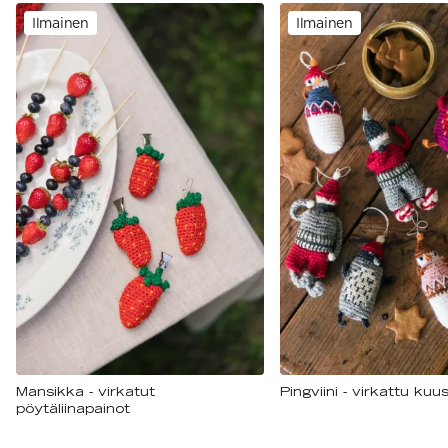
Ilmainen
Ilmainen
Mansikka - virkatut
Pingviini - virkattu ku
pöytäliinapainot