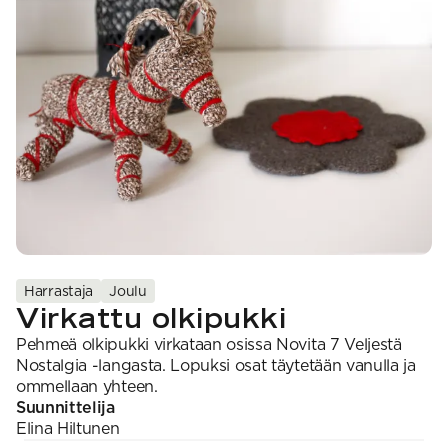
VAHVUUS
Signature
SESONGIN MALLISTOT
7 Veljestä
1 = ohuin, 7 = paksuin
Nalle
SS26 Kirsikka
Wonder Wool
1. Lace
INSPIROIDU
Simberg & Hanna
Hehku
2. 4-ply
Sumari
3. Sport
Yhteisö
SS26 Hyvän olon
4. DK
Ajankohtaista
neuleet
5. Aran
Tilaa uutiskirje
SS26 Auringon
6. Chunky
Kaikki artikkelit
kosketus -
7. Super Chunky
kesämallisto
SS26 Signature
Collection
Harrastaja
Joulu
Virkattu olkipukki
Pehmeä olkipukki virkataan osissa Novita 7 Veljestä
Nostalgia -langasta. Lopuksi osat täytetään vanulla ja
ommellaan yhteen.
Suunnittelija
Elina
Hiltunen