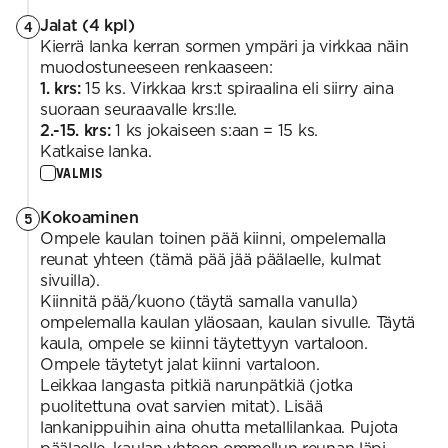
Jalat (4 kpl)
4
Kierrä lanka kerran sormen ympäri ja virkkaa näin
muodostuneeseen renkaaseen:
1. krs:
15 ks. Virkkaa krs:t spiraalina eli siirry aina
suoraan seuraavalle krs:lle.
2.-15. krs:
1 ks jokaiseen s:aan = 15 ks.
Katkaise lanka.
VALMIS
Kokoaminen
5
Ompele kaulan toinen pää kiinni, ompelemalla
reunat yhteen (tämä pää jää päälaelle, kulmat
sivuilla).
Kiinnitä pää/kuono (täytä samalla vanulla)
ompelemalla kaulan yläosaan, kaulan sivulle. Täytä
kaula, ompele se kiinni täytettyyn vartaloon.
Ompele täytetyt jalat kiinni vartaloon.
Leikkaa langasta pitkiä narunpätkiä (jotka
puolitettuna ovat sarvien mitat). Lisää
lankanippuihin aina ohutta metallilankaa. Pujota