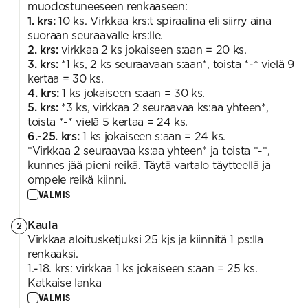
muodostuneeseen renkaaseen:
1. krs:
10 ks. Virkkaa krs:t spiraalina eli siirry aina
suoraan seuraavalle krs:lle.
2. krs:
virkkaa 2 ks jokaiseen s:aan = 20 ks.
3. krs:
*1 ks, 2 ks seuraavaan s:aan*, toista *-* vielä 9
kertaa = 30 ks.
4. krs:
1 ks jokaiseen s:aan = 30 ks.
5. krs:
*3 ks, virkkaa 2 seuraavaa ks:aa yhteen*,
toista *-* vielä 5 kertaa = 24 ks.
6.-25. krs:
1 ks jokaiseen s:aan = 24 ks.
*Virkkaa 2 seuraavaa ks:aa yhteen* ja toista *-*,
kunnes jää pieni reikä. Täytä vartalo täytteellä ja
ompele reikä kiinni.
VALMIS
Kaula
2
Virkkaa aloitusketjuksi 25 kjs ja kiinnitä 1 ps:lla
renkaaksi.
1.-18. krs: virkkaa 1 ks jokaiseen s:aan = 25 ks.
Katkaise lanka
VALMIS