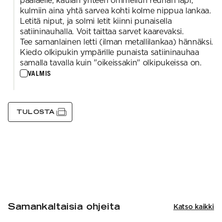
päälaelle, kaulan yhteen ommellun reunan läpi,
kulmiin aina yhtä sarvea kohti kolme nippua lankaa.
Letitä niput, ja solmi letit kiinni punaisella
satiininauhalla. Voit taittaa sarvet kaarevaksi.
Tee samanlainen letti (ilman metallilankaa) hännäksi.
Kiedo olkipukin ympärille punaista satiininauhaa
samalla tavalla kuin "oikeissakin" olkipukeissa on.
VALMIS
TULOSTA
Samankaltaisia ohjeita
Katso kaikki