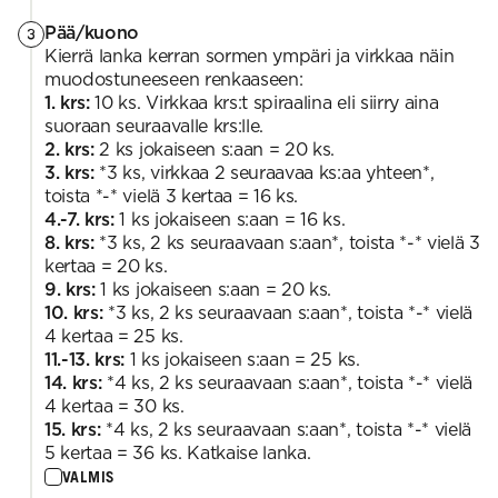
Pää/kuono
3
Kierrä lanka kerran sormen ympäri ja virkkaa näin
muodostuneeseen renkaaseen:
1. krs:
10 ks. Virkkaa krs:t spiraalina eli siirry aina
suoraan seuraavalle krs:lle.
2. krs:
2 ks jokaiseen s:aan = 20 ks.
3. krs:
*3 ks, virkkaa 2 seuraavaa ks:aa yhteen*,
toista *-* vielä 3 kertaa = 16 ks.
4.-7. krs:
1 ks jokaiseen s:aan = 16 ks.
8. krs:
*3 ks, 2 ks seuraavaan s:aan*, toista *-* vielä 3
kertaa = 20 ks.
9. krs:
1 ks jokaiseen s:aan = 20 ks.
10. krs:
*3 ks, 2 ks seuraavaan s:aan*, toista *-* vielä
4 kertaa = 25 ks.
11.-13. krs:
1 ks jokaiseen s:aan = 25 ks.
14. krs:
*4 ks, 2 ks seuraavaan s:aan*, toista *-* vielä
4 kertaa = 30 ks.
15. krs:
*4 ks, 2 ks seuraavaan s:aan*, toista *-* vielä
5 kertaa = 36 ks. Katkaise lanka.
VALMIS