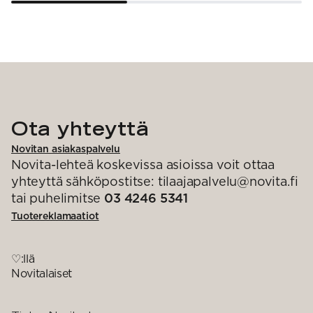
Ota yhteyttä
Novitan asiakaspalvelu
Novita-lehteä koskevissa asioissa voit ottaa
yhteyttä sähköpostitse: tilaajapalvelu@novita.fi
tai puhelimitse
03 4246 5341
Tuotereklamaatiot
♡:llä
Novitalaiset