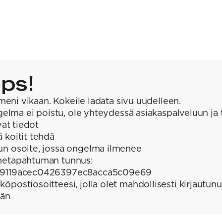
ps!
meni vikaan. Kokeile ladata sivu uudelleen.
elma ei poistu, ole yhteydessä asiakaspalveluun ja 
at tiedot
ä koitit tehdä
un osoite, jossa ongelma ilmenee
hetapahtuman tunnus:
9119acec0426397ec8acca5c09e69
köpostiosoitteesi, jolla olet mahdollisesti kirjautunu
ään