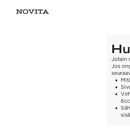
Hu
Jotain 
Jos ong
seuraav
Mit
Siv
Vir
6cc
Säh
sis