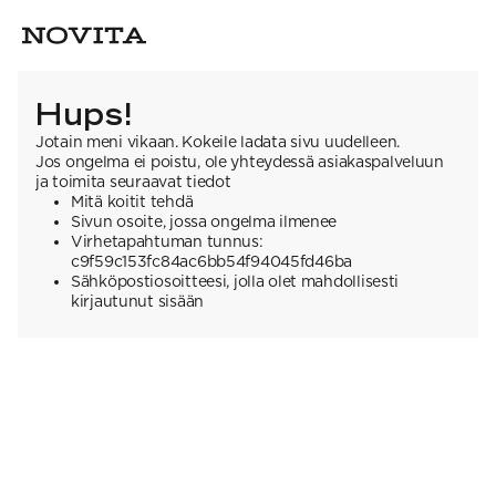
Hups!
Jotain meni vikaan. Kokeile ladata sivu uudelleen.
Jos ongelma ei poistu, ole yhteydessä asiakaspalveluun
ja toimita seuraavat tiedot
Mitä koitit tehdä
Sivun osoite, jossa ongelma ilmenee
Virhetapahtuman tunnus:
c9f59c153fc84ac6bb54f94045fd46ba
Sähköpostiosoitteesi, jolla olet mahdollisesti
kirjautunut sisään