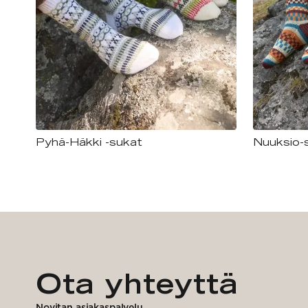
Pyhä-Häkki -sukat
Nuuksio-
Ota yhteyttä
Novitan asiakaspalvelu