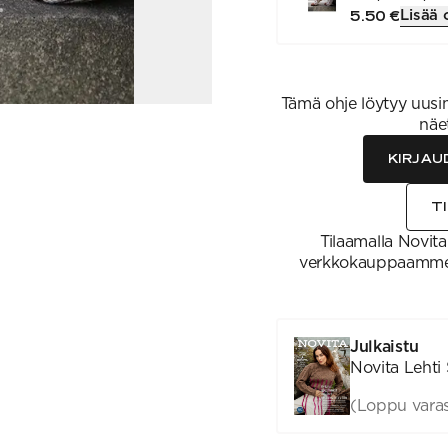
Lisää 
5.50 €
Tämä ohje löytyy uusim
näe
KIRJAU
T
Tilaamalla Novita-
verkkokauppaamme),
Julkaistu
Novita Lehti
(Loppu varas