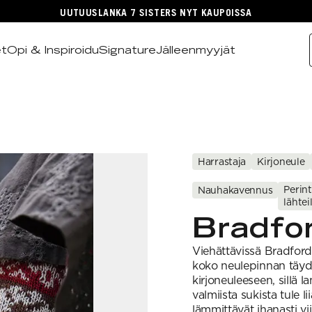
UUTUUSLANKA 7 SISTERS NYT KAUPOISSA
et
Opi & Inspiroidu
Signature
Jälleenmyyjät
Harrastaja
Kirjoneule
Perin
Nauhakavennus
lähtei
Bradfo
Viehättävissä Bradford
koko neulepinnan täyde
kirjoneuleeseen, sillä 
valmiista sukista tule l
lämmittävät ihanasti vii