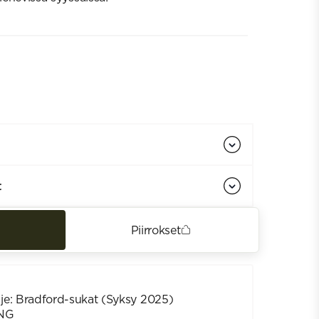
t
Piirrokset
je: Bradford-sukat (Syksy 2025)
NG