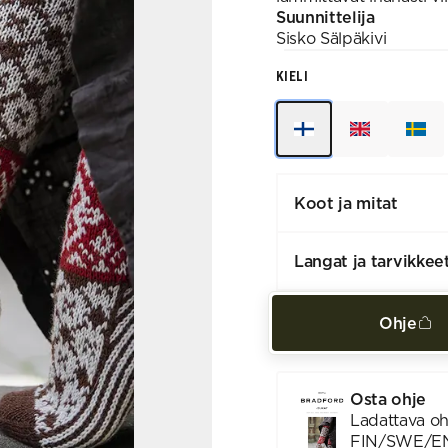
Suunnittelija
Sisko
Sälpäkivi
KIELI
Koot ja mitat
Langat ja tarvikkee
Ohje
Osta ohje
Ladattava oh
FIN/SWE/E