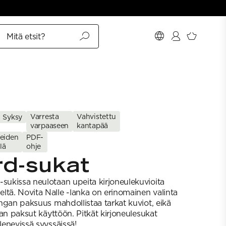
Mitä etsit?
Varresta
Vahvistettu
Syksy
varpaaseen
kantapää
teiden
PDF-
llä
ohje
rd-sukat
-sukissa neulotaan upeita kirjoneulekuvioita
ltä. Novita Nalle -lanka on erinomainen valinta
langan paksuus mahdollistaa tarkat kuviot, eikä
iian paksut käyttöön. Pitkät kirjoneulesukat
lenevissä syyssäissä!​