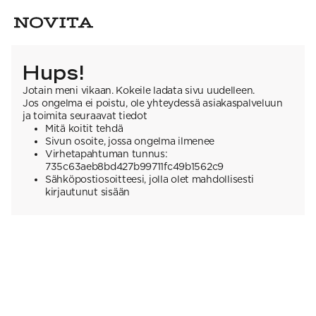
Hups!
Jotain meni vikaan. Kokeile ladata sivu uudelleen.
Jos ongelma ei poistu, ole yhteydessä asiakaspalveluun
ja toimita seuraavat tiedot
Mitä koitit tehdä
Sivun osoite, jossa ongelma ilmenee
Virhetapahtuman tunnus:
735c63aeb8bd427b99711fc49b1562c9
Sähköpostiosoitteesi, jolla olet mahdollisesti
kirjautunut sisään