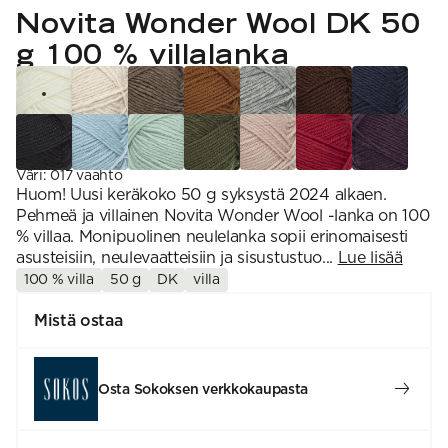
VAHVUUS
Signature
Novita Wonder Wool DK 50
SESONGIN MALLISTOT
7 Veljestä
1 = ohuin, 7 = paksuin
Nalle
g 100 % villalanka
SS26 Kirsikka
Wonder Wool
1. Lace
INSPIROIDU
Simberg & Hanna
Hehku
2. 4-ply
Sumari
3. Sport
Yhteisö
SS26 Hyvän olon
4. DK
Ajankohtaista
neuleet
5. Aran
Tilaa uutiskirje
SS26 Auringon
6. Chunky
Kaikki artikkelit
kosketus -
7. Super Chunky
kesämallisto
Väri
:
017 vaahto
SS26 Signature
Huom! Uusi keräkoko 50 g syksystä 2024 alkaen.
Collection
Pehmeä ja villainen Novita Wonder Wool -lanka on 100
% villaa. Monipuolinen neulelanka sopii erinomaisesti
asusteisiin, neulevaatteisiin ja sisustustuo...
Lue lisää
100 % villa
50 g
DK
villa
Mistä ostaa
Osta Sokoksen verkkokaupasta