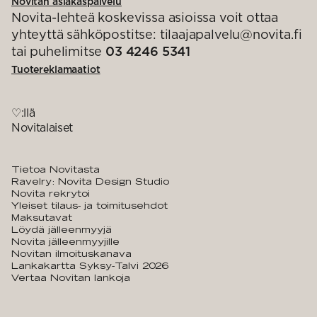
Novitan asiakaspalvelu
Novita-lehteä koskevissa asioissa voit ottaa
yhteyttä sähköpostitse: tilaajapalvelu@novita.fi
tai puhelimitse
03 4246 5341
Tuotereklamaatiot
♡:llä
Novitalaiset
Tietoa Novitasta
Ravelry: Novita Design Studio
Novita rekrytoi
Yleiset tilaus- ja toimitusehdot
Maksutavat
Löydä jälleenmyyjä
Novita jälleenmyyjille
Novitan ilmoituskanava
Lankakartta Syksy-Talvi 2026
Vertaa Novitan lankoja