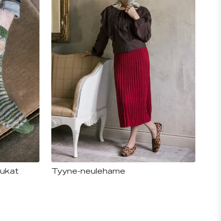
sukat
Tyyne-neulehame