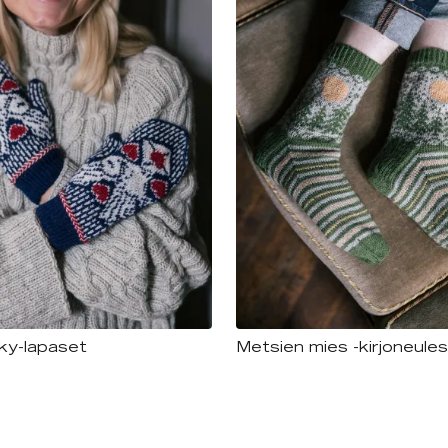
ky-lapaset
Metsien mies -kirjoneule