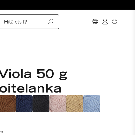
Mitä etsit?
Viola 50 g
koitelanka
en