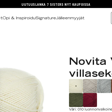
UUTUUSLANKA 7 SISTERS NYT KAUPOISSA
et
Opi & Inspiroidu
Signature
Jälleenmyyjät
Novita 
villase
Väri
:
010 luonnonvalkoin