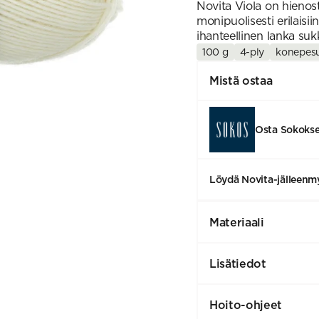
Novita Viola on hienost
monipuolisesti erilaisiin
ihanteellinen lanka sukki
100 g
4-ply
konepes
Mistä ostaa
Osta Sokoks
Löydä Novita-jälleenmy
Materiaali
Lisätiedot
Hoito-ohjeet