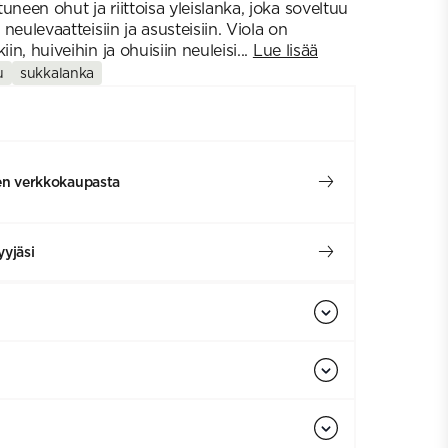
uneen ohut ja riittoisa yleislanka, joka soveltuu
 neulevaatteisiin ja asusteisiin. Viola on
in, huiveihin ja ohuisiin neuleisi...
Lue lisää
u
sukkalanka
en verkkokaupasta
yjäsi