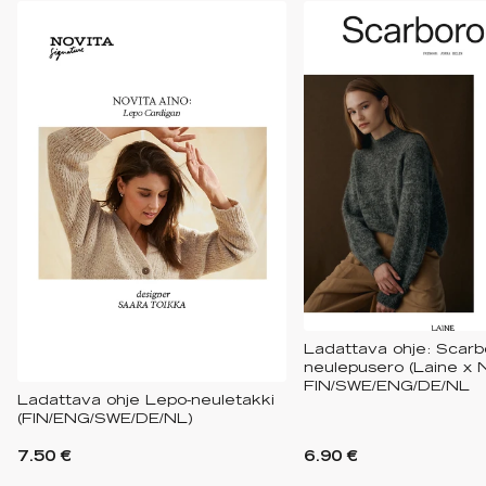
Ladattava ohje: Scarb
neulepusero (Laine x N
FIN/SWE/ENG/DE/NL
Ladattava ohje Lepo-neuletakki
(FIN/ENG/SWE/DE/NL)
7.50 €
6.90 €