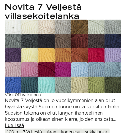
VAHVUUS
Signature
Novita 7 Veljestä
SESONGIN MALLISTOT
7 Veljestä
1 = ohuin, 7 = paksuin
Nalle
villasekoitelanka
SS26 Kirsikka
Wonder Wool
1. Lace
INSPIROIDU
Simberg & Hanna
Hehku
2. 4-ply
Sumari
3. Sport
Yhteisö
SS26 Hyvän olon
4. DK
Ajankohtaista
neuleet
5. Aran
Tilaa uutiskirje
SS26 Auringon
6. Chunky
Kaikki artikkelit
kosketus -
7. Super Chunky
kesämallisto
SS26 Signature
Collection
Väri
:
011 valkoinen
Novita 7 Veljestä on jo vuosikymmenien ajan ollut
hyvästä syystä Suomen tunnetuin ja suosituin lanka.
Suosion takana on ollut langan ihanteellinen
koostumus ja oikeanlainen kierre, joiden ansiosta...
Lue lisää
100 g
7 Veljestä
Aran
konepesu
sukkalanka