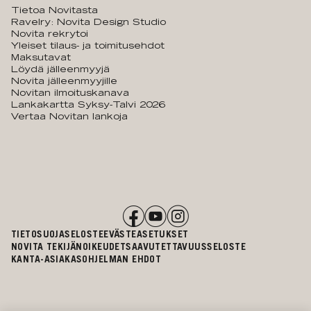
Tietoa Novitasta
Ravelry: Novita Design Studio
Novita rekrytoi
Yleiset tilaus- ja toimitusehdot
Maksutavat
Löydä jälleenmyyjä
Novita jälleenmyyjille
Novitan ilmoituskanava
Lankakartta Syksy-Talvi 2026
Vertaa Novitan lankoja
TIETOSUOJASELOSTE
EVÄSTEASETUKSET
NOVITA TEKIJÄNOIKEUDET
SAAVUTETTAVUUSSELOSTE
KANTA-ASIAKASOHJELMAN EHDOT