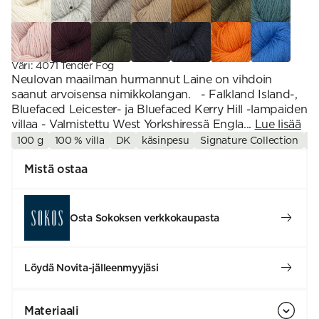
Väri
:
4071 Tender Fog
Neulovan maailman hurmannut Laine on vihdoin
saanut arvoisensa nimikkolangan. - Falkland Island-,
Bluefaced Leicester- ja Bluefaced Kerry Hill -lampaiden
villaa - Valmistettu West Yorkshiressä Engla...
Lue lisää
100 g
100 % villa
DK
käsinpesu
Signature Collection
vi
Mistä ostaa
Osta Sokoksen verkkokaupasta
Löydä Novita-jälleenmyyjäsi
Materiaali