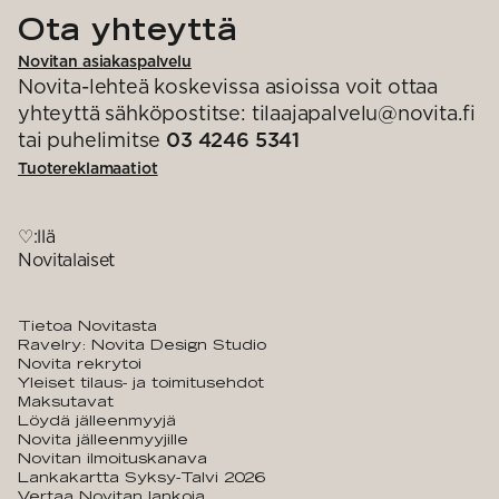
Ota yhteyttä
Novitan asiakaspalvelu
Novita-lehteä koskevissa asioissa voit ottaa
yhteyttä sähköpostitse: tilaajapalvelu@novita.fi
tai puhelimitse
03 4246 5341
Tuotereklamaatiot
♡:llä
Novitalaiset
Tietoa Novitasta
Ravelry: Novita Design Studio
Novita rekrytoi
Yleiset tilaus- ja toimitusehdot
Maksutavat
Löydä jälleenmyyjä
Novita jälleenmyyjille
Novitan ilmoituskanava
Lankakartta Syksy-Talvi 2026
Vertaa Novitan lankoja