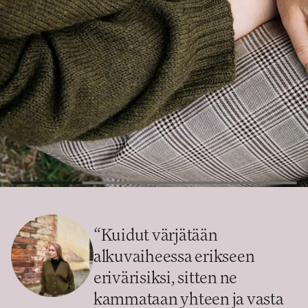
“
Kuidut värjätään
alkuvaiheessa erikseen
erivärisiksi, sitten ne
kammataan yhteen ja vasta