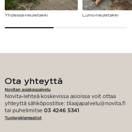
Yhdessä-neuletakki
Lumo-neuletakki
Ota yhteyttä
Novitan asiakaspalvelu
Novita-lehteä koskevissa asioissa voit ottaa
yhteyttä sähköpostitse: tilaajapalvelu@novita.fi
tai puhelimitse
03 4246 5341
Tuotereklamaatiot