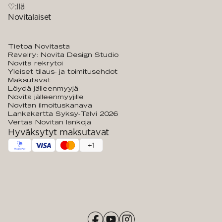
♡:llä
Novitalaiset
Tietoa Novitasta
Ravelry: Novita Design Studio
Novita rekrytoi
Yleiset tilaus- ja toimitusehdot
Maksutavat
Löydä jälleenmyyjä
Novita jälleenmyyjille
Novitan ilmoituskanava
Lankakartta Syksy-Talvi 2026
Vertaa Novitan lankoja
Hyväksytyt maksutavat
+
1