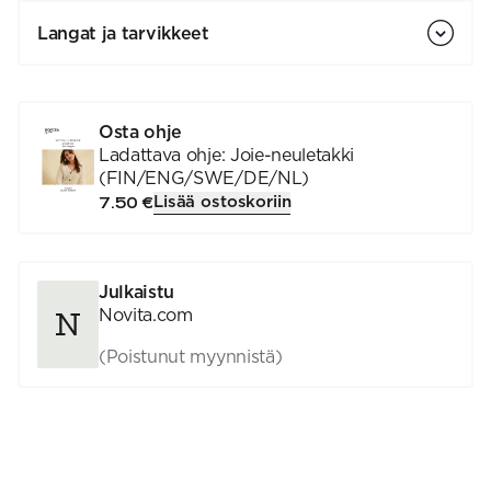
Langat ja tarvikkeet
Osta ohje
Ladattava ohje: Joie-neuletakki
(FIN/ENG/SWE/DE/NL)
Lisää ostoskoriin
7.50 €
Julkaistu
Novita.com
(Poistunut myynnistä)