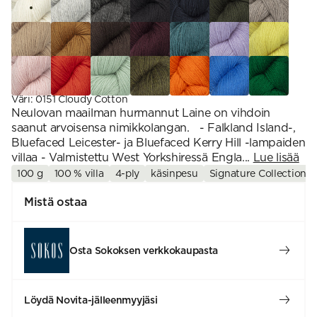
Väri
:
0151 Cloudy Cotton
Neulovan maailman hurmannut Laine on vihdoin
saanut arvoisensa nimikkolangan. - Falkland Island-,
Bluefaced Leicester- ja Bluefaced Kerry Hill -lampaiden
villaa - Valmistettu West Yorkshiressä Engla...
Lue lisää
100 g
100 % villa
4-ply
käsinpesu
Signature Collection
Mistä ostaa
Osta Sokoksen verkkokaupasta
Löydä Novita-jälleenmyyjäsi