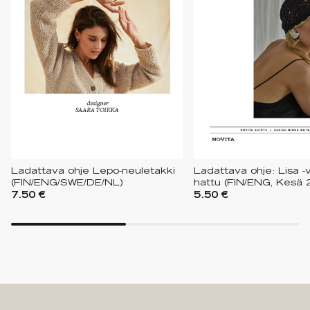
Ladattava ohje Lepo-neuletakki
Ladattava ohje: Lisa -v
(FIN/ENG/SWE/DE/NL)
hattu (FIN/ENG, Kesä 
7.50 €
5.50 €