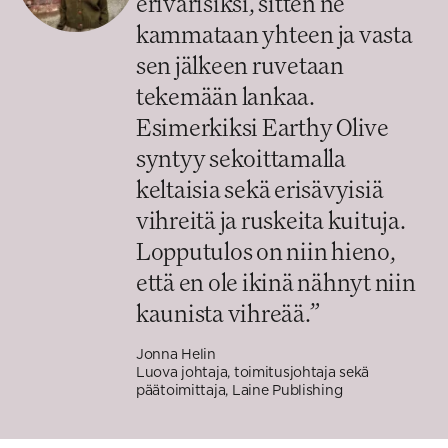
erivärisiksi, sitten ne
kammataan yhteen ja vasta
sen jälkeen ruvetaan
tekemään lankaa.
Esimerkiksi Earthy Olive
syntyy sekoittamalla
keltaisia sekä erisävyisiä
vihreitä ja ruskeita kuituja.
Lopputulos on niin hieno,
että en ole ikinä nähnyt niin
kaunista vihreää.
”
Jonna Helin
Luova johtaja, toimitusjohtaja sekä
päätoimittaja, Laine Publishing