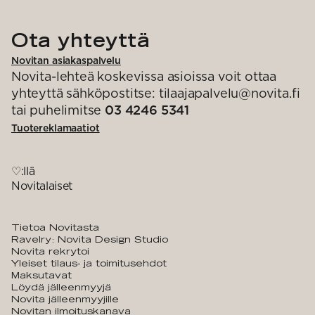
Ota yhteyttä
Novitan asiakaspalvelu
Novita-lehteä koskevissa asioissa voit ottaa
yhteyttä sähköpostitse: tilaajapalvelu@novita.fi
tai puhelimitse
03 4246 5341
Tuotereklamaatiot
♡:llä
Novitalaiset
Tietoa Novitasta
Ravelry: Novita Design Studio
Novita rekrytoi
Yleiset tilaus- ja toimitusehdot
Maksutavat
Löydä jälleenmyyjä
Novita jälleenmyyjille
Novitan ilmoituskanava