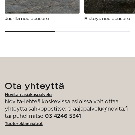
Juurilla-neulepusero
Risteys-neulepusero
Ota yhteyttä
Novitan asiakaspalvelu
Novita-lehteä koskevissa asioissa voit ottaa
yhteyttä sähköpostitse: tilaajapalvelu@novita.fi
tai puhelimitse
03 4246 5341
Tuotereklamaatiot