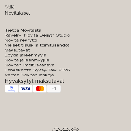
♡:llä
Novitalaiset
Tietoa Novitasta
Ravelry: Novita Design Studio
Novita rekrytoi
Yleiset tilaus- ja toimitusehdot
Maksutavat
Löydä jälleenmyyjä
Novita jälleenmyyjille
Novitan ilmoituskanava
Lankakartta Syksy-Talvi 2026
Vertaa Novitan lankoja
Hyväksytyt maksutavat
+
1