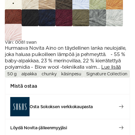
Väri
:
0081 swan
Hurmaava Novita Aino on täydellinen lanka neulojalle,
joka haluaa puikoilleen lämpöä ja pehmeyttä. - 55 %
baby-alpakkaa, 23 % merinovillaa, 22 % kierrätettyä
polyamidia - Blow wool -tekniikalla valm...
Lue lisää
50 g
alpakka
chunky
käsinpesu
Signature Collection
Mistä ostaa
Osta Sokoksen verkkokaupasta
Löydä Novita-jälleenmyyjäsi