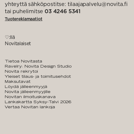
yhteyttä sähköpostitse: tilaajapalvelu@novita.fi
tai puhelimitse
03 4246 5341
Tuotereklamaatiot
♡:llä
Novitalaiset
Tietoa Novitasta
Ravelry: Novita Design Studio
Novita rekrytoi
Yleiset tilaus- ja toimitusehdot
Maksutavat
Löydä jälleenmyyjä
Novita jälleenmyyjille
Novitan ilmoituskanava
Lankakartta Syksy-Talvi 2026
Vertaa Novitan lankoja