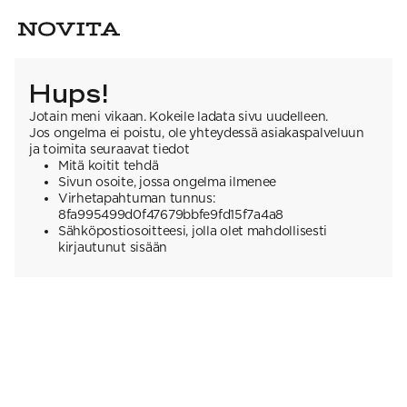
Hups!
Jotain meni vikaan. Kokeile ladata sivu uudelleen.
Jos ongelma ei poistu, ole yhteydessä asiakaspalveluun
ja toimita seuraavat tiedot
Mitä koitit tehdä
Sivun osoite, jossa ongelma ilmenee
Virhetapahtuman tunnus:
8fa995499d0f47679bbfe9fd15f7a4a8
Sähköpostiosoitteesi, jolla olet mahdollisesti
kirjautunut sisään