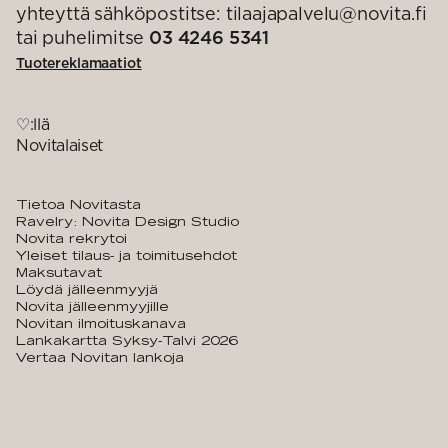
yhteyttä sähköpostitse: tilaajapalvelu@novita.fi
tai puhelimitse
03 4246 5341
Tuotereklamaatiot
♡:llä
Novitalaiset
Tietoa Novitasta
Ravelry: Novita Design Studio
Novita rekrytoi
Yleiset tilaus- ja toimitusehdot
Maksutavat
Löydä jälleenmyyjä
Novita jälleenmyyjille
Novitan ilmoituskanava
Lankakartta Syksy-Talvi 2026
Vertaa Novitan lankoja