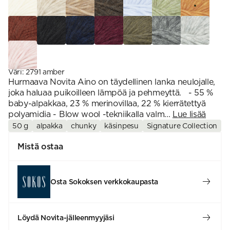
Väri
:
2791 amber
Hurmaava Novita Aino on täydellinen lanka neulojalle,
joka haluaa puikoilleen lämpöä ja pehmeyttä. - 55 %
baby-alpakkaa, 23 % merinovillaa, 22 % kierrätettyä
polyamidia - Blow wool -tekniikalla valm...
Lue lisää
50 g
alpakka
chunky
käsinpesu
Signature Collection
Mistä ostaa
Osta Sokoksen verkkokaupasta
Löydä Novita-jälleenmyyjäsi