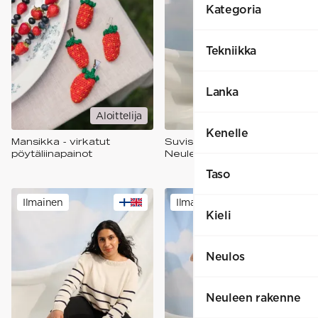
Kategoria
Tekniikka
Lanka
Aloittelija
Harrastaja
Kenelle
Mansikka - virkatut
Suvisointu-KAL
pöytäliinapainot
Neulemekko
Taso
Ilmainen
Ilmainen
Kieli
Neulos
Neuleen rakenne