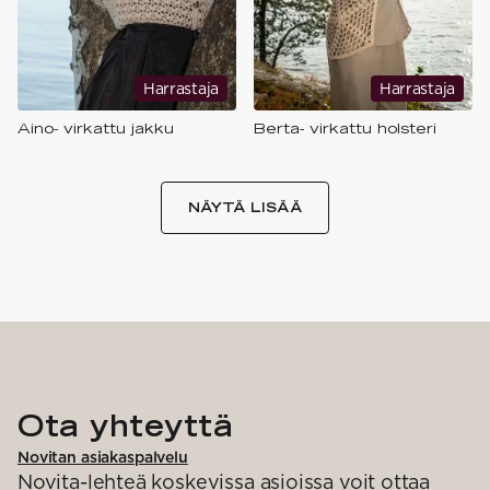
Harrastaja
Harrastaja
Aino- virkattu jakku
Berta- virkattu holsteri
NÄYTÄ LISÄÄ
Ota yhteyttä
Novitan asiakaspalvelu
Novita-lehteä koskevissa asioissa voit ottaa