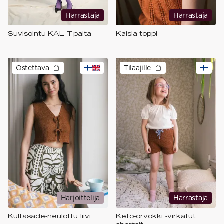
Harrastaja
Harrastaja
Suvisointu-KAL T-paita
Kaisla-toppi
Ostettava
Tilaajille
Harjoittelija
Harrastaja
Kultasäde-neulottu liivi
Keto-orvokki -virkatut