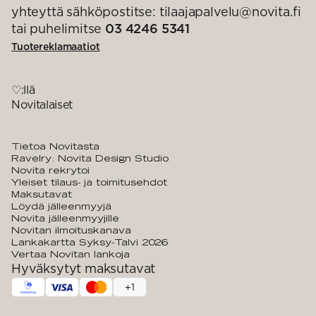
yhteyttä sähköpostitse: tilaajapalvelu@novita.fi
tai puhelimitse
03 4246 5341
Tuotereklamaatiot
♡:llä
Novitalaiset
Tietoa Novitasta
Ravelry: Novita Design Studio
Novita rekrytoi
Yleiset tilaus- ja toimitusehdot
Maksutavat
Löydä jälleenmyyjä
Novita jälleenmyyjille
Novitan ilmoituskanava
Lankakartta Syksy-Talvi 2026
Vertaa Novitan lankoja
Hyväksytyt maksutavat
+
1