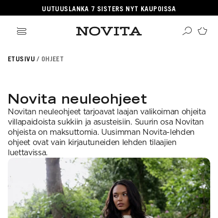
UUTUUSLANKA 7 SISTERS NYT KAUPOISSA
ikki tuotteet
ETUSIVU
OHJEET
angat
ikki ohjeet
Haku
rvikkeet
sille
lleenmyyjät
neulomaan
ehille
gitaaliset tuotteet
Novita neuleohjeet
taan villasukkia
psille
OSITUIMMAT
i virkkauksesta
jetäsmennykset
Novitan neuleohjeet tarjoavat laajan valikoiman ohjeita
a Novitasta
OSITUT OHJEKATEGORIAT
kkalangat
villapaidoista sukkiin ja asusteisiin. Suurin osa Novitan
kehitys
llalangat
ohjeista on maksuttomia. Uusimman Novita-lehden
gnature
a-lehti
hairlangat
ohjeet ovat vain kirjautuneiden lehden tilaajien
sentials
istuneet langat
EKOULU
luettavissa.
llasukat
nkojen vastaavuudet
rkkaus
ominen
osituimmat langat
ittelijat
aus
teisneulonnat
aulukot
ahvuus
 ja hoito-ohjeet
songin mallistot
i neulekoulut
SUOSITUIMMAT LANGAT
roidu