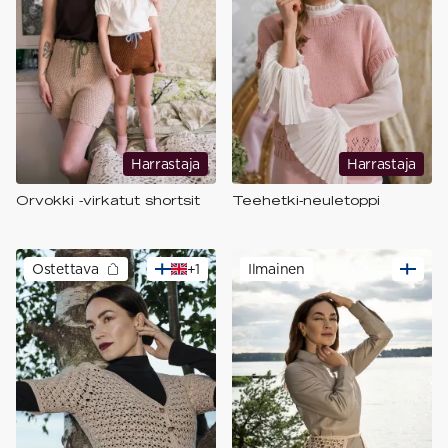
Harrastaja
Harrastaja
Orvokki -virkatut shortsit
Teehetki-neuletoppi
Ostettava
+
1
Ilmainen