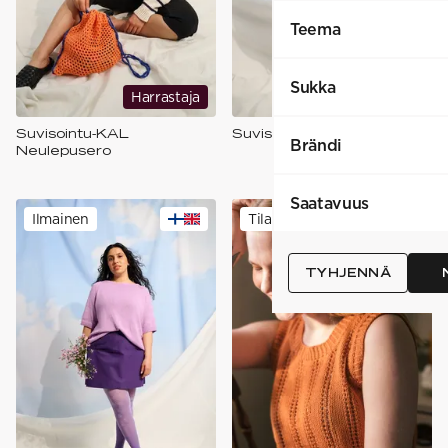
Teema
Sukka
Harrastaja
Harrastaja
Suvisointu-KAL
Suvisointu-KAL Toppi
Brändi
Neulepusero
Saatavuus
Ilmainen
Tilaajille
TYHJENNÄ