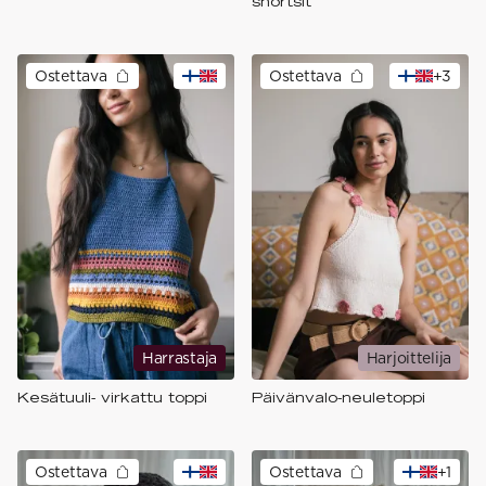
shortsit
Ostettava
Ostettava
+
3
Harrastaja
Harjoittelija
Kesätuuli- virkattu toppi
Päivänvalo-neuletoppi
Ostettava
Ostettava
+
1