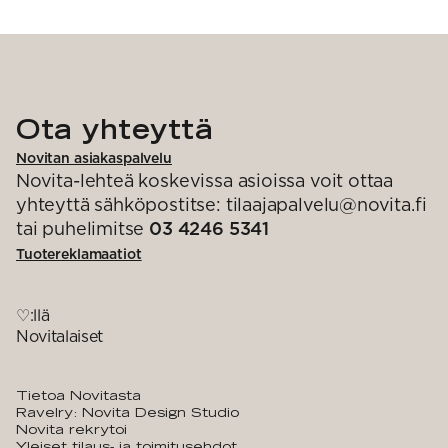
Ota yhteyttä
Novitan asiakaspalvelu
Novita-lehteä koskevissa asioissa voit ottaa
yhteyttä sähköpostitse: tilaajapalvelu@novita.fi
tai puhelimitse
03 4246 5341
Tuotereklamaatiot
♡:llä
Novitalaiset
Tietoa Novitasta
Ravelry: Novita Design Studio
Novita rekrytoi
Yleiset tilaus- ja toimitusehdot