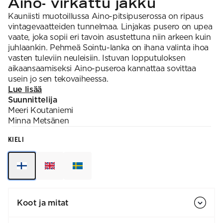
Aino- virkattu jakku
Kauniisti muotoillussa Aino-pitsipuserossa on ripaus
vintagevaatteiden tunnelmaa. Linjakas pusero on upea
vaate, joka sopii eri tavoin asustettuna niin arkeen kuin
juhlaankin. Pehmeä Sointu-lanka on ihana valinta ihoa
vasten tuleviin neuleisiin. Istuvan lopputuloksen
aikaansaamiseksi Aino-puseroa kannattaa sovittaa
usein jo sen tekovaiheessa.
Lue lisää
Suunnittelija
Meeri
Koutaniemi
Minna
Metsänen
KIELI
Koot ja mitat