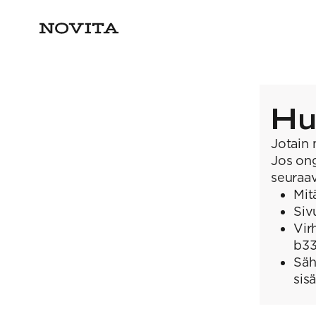
Hu
Jotain 
Jos ong
seuraav
Mit
Siv
Vir
b3
Säh
sis