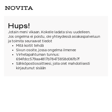
Hups!
Jotain meni vikaan. Kokeile ladata sivu uudelleen.
Jos ongelma ei poistu, ole yhteydessä asiakaspalveluun
ja toimita seuraavat tiedot
Mitä koitit tehdä
Sivun osoite, jossa ongelma ilmenee
Virhetapahtuman tunnus:
694fdcc579aa4817b78473858d06fb7f
Sähköpostiosoitteesi, jolla olet mahdollisesti
kirjautunut sisään