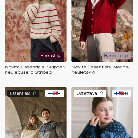
Harrastaja
Harjoittelija
Novita Essentials: ​Skipper-
Novita Essentials: Marina-
neulepusero Striped
neuletakki
Essentials
+
1
Ostettava
+
1