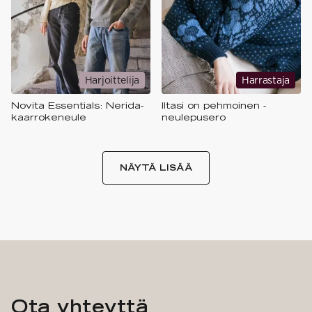
Harjoittelija
Harrastaja
Novita Essentials: Nerida-
Iltasi on pehmoinen -
kaarrokeneule​
neulepusero
NÄYTÄ LISÄÄ
Ota yhteyttä