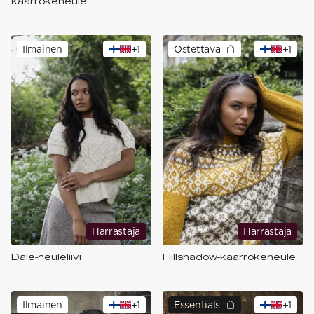
kaarrokeneule
Ilmainen
+
1
Ostettava
+
1
Harrastaja
Harrastaja
Dale-neuleliivi
Hillshadow-kaarrokeneule
Ilmainen
+
1
Essentials
+
1