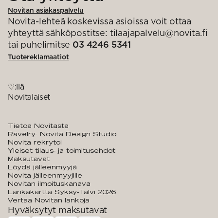
Novitan asiakaspalvelu
Novita-lehteä koskevissa asioissa voit ottaa
yhteyttä sähköpostitse: tilaajapalvelu@novita.fi
tai puhelimitse
03 4246 5341
Tuotereklamaatiot
♡:llä
Novitalaiset
Tietoa Novitasta
Ravelry: Novita Design Studio
Novita rekrytoi
Yleiset tilaus- ja toimitusehdot
Maksutavat
Löydä jälleenmyyjä
Novita jälleenmyyjille
Novitan ilmoituskanava
Lankakartta Syksy-Talvi 2026
Vertaa Novitan lankoja
Hyväksytyt maksutavat