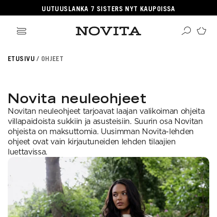
UUTUUSLANKA 7 SISTERS NYT KAUPOISSA
ikki tuotteet
ETUSIVU
OHJEET
angat
ikki ohjeet
Haku
rvikkeet
sille
lleenmyyjät
neulomaan
ehille
gitaaliset tuotteet
Novita neuleohjeet
taan villasukkia
psille
OSITUIMMAT
i virkkauksesta
jetäsmennykset
Novitan neuleohjeet tarjoavat laajan valikoiman ohjeita
a Novitasta
OSITUT OHJEKATEGORIAT
kkalangat
villapaidoista sukkiin ja asusteisiin. Suurin osa Novitan
kehitys
llalangat
ohjeista on maksuttomia. Uusimman Novita-lehden
gnature
a-lehti
hairlangat
ohjeet ovat vain kirjautuneiden lehden tilaajien
sentials
istuneet langat
EKOULU
luettavissa.
llasukat
nkojen vastaavuudet
rkkaus
ominen
osituimmat langat
ittelijat
aus
teisneulonnat
aulukot
ahvuus
 ja hoito-ohjeet
songin mallistot
i neulekoulut
SUOSITUIMMAT LANGAT
roidu