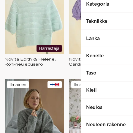
Kategoria
Tekniikka
Lanka
Harrastaja
Harrastaja
Kenelle
Novita Edith & Helene:
Novita Helene: Anders
Roni-neulepusero
Cardigan
Taso
Ilmainen
Ilmainen
Kieli
Neulos
Neuleen rakenne