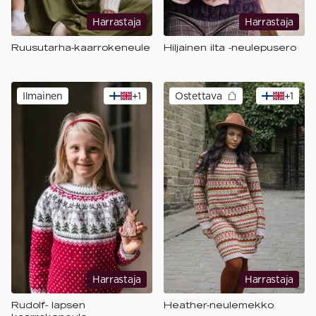
Harrastaja
Harrastaja
Ruusutarha-kaarrokeneule
Hiljainen ilta -neulepusero
Ilmainen
+
1
Ostettava
+
1
Harrastaja
Harrastaja
Rudolf- lapsen
Heather-neulemekko