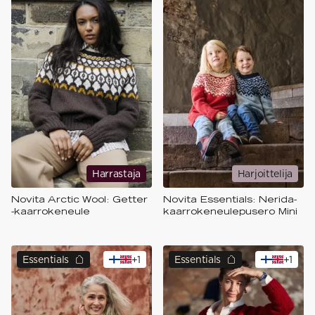
Harrastaja
Harjoittelija
Novita Arctic Wool: Getter
Novita Essentials: Nerida-
-kaarrokeneule
kaarrokeneulepusero Mini
Essentials
+
1
Essentials
+
1