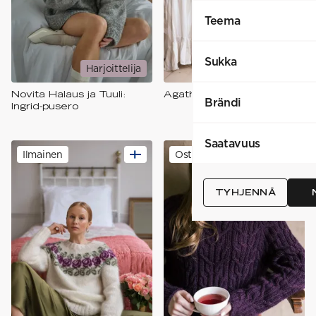
Teema
Sukka
Harjoittelija
Harrastaja
Novita Halaus ja Tuuli:
Agatha-kaarrokeneule
Brändi
Ingrid-pusero
Saatavuus
Ilmainen
Ostettava
+
1
TYHJENNÄ