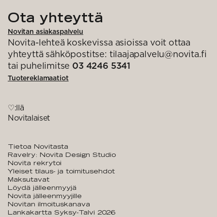
Ota yhteyttä
Novitan asiakaspalvelu
Novita-lehteä koskevissa asioissa voit ottaa
yhteyttä sähköpostitse: tilaajapalvelu@novita.fi
tai puhelimitse
03 4246 5341
Tuotereklamaatiot
♡:llä
Novitalaiset
Tietoa Novitasta
Ravelry: Novita Design Studio
Novita rekrytoi
Yleiset tilaus- ja toimitusehdot
Maksutavat
Löydä jälleenmyyjä
Novita jälleenmyyjille
Novitan ilmoituskanava
Lankakartta Syksy-Talvi 2026