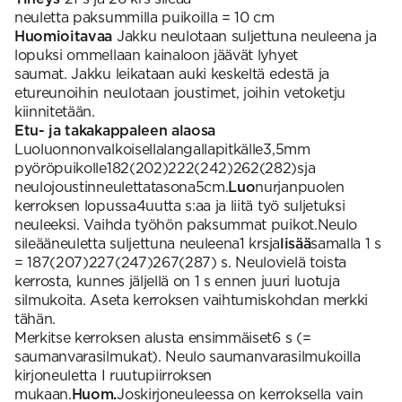
neuletta paksummilla puikoilla = 10 cm
Huomioitavaa
Jakku neulotaan suljettuna neuleena ja
lopuksi ommellaan kainaloon jäävät lyhyet
saumat. Jakku leikataan auki keskeltä edestä ja
etureunoihin neulotaan joustimet, joihin vetoketju
kiinnitetään.
Etu- ja takakappaleen alaosa
Luoluonnonvalkoisellalangallapitkälle3,5mm
pyöröpuikolle182(202)222(242)262(282)sja
neulojoustinneulettatasona5cm.
Luo
nurjanpuolen
kerroksen lopussa4uutta s:aa ja liitä työ suljetuksi
neuleeksi. Vaihda työhön paksummat puikot.Neulo
sileääneuletta suljettuna neuleena1 krsja
lisää
samalla 1 s
= 187(207)227(247)267(287) s. Neulovielä toista
kerrosta, kunnes jäljellä on 1 s ennen juuri luotuja
silmukoita. Aseta kerroksen vaihtumiskohdan merkki
tähän.
Merkitse kerroksen alusta ensimmäiset6 s (=
saumanvarasilmukat). Neulo saumanvarasilmukoilla
kirjoneuletta I ruutupiirroksen
mukaan.
Huom.
Joskirjoneuleessa on kerroksella vain