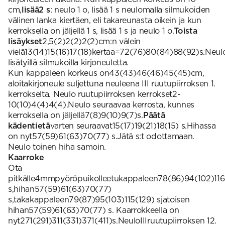
cm,
lisää2 s
: neulo 1 o, lisää 1 s neulomalla silmukoiden
välinen lanka kiertäen, eli takareunasta oikein ja kun
kerroksella on jäljellä 1 s, lisää 1 s ja neulo 1 o.
Toista
lisäykset
2,5(2)2(2)2(2)cm:n välein
vielä13(14)15(16)17(18)kertaa=72(76)80(84)88(92)s.Neul
lisätyillä silmukoilla kirjoneuletta.
Kun kappaleen korkeus on43(43)46(46)45(45)cm,
aloitakirjoneule suljettuna neuleena III ruutupiirroksen 1.
kerrokselta. Neulo ruutupiirroksen kerrokset2-
10(10)4(4)4(4).Neulo seuraavaa kerrosta, kunnes
kerroksella on jäljellä7(8)9(10)9(7)s.
Päätä
kädentietä
varten seuraavat15(17)19(21)18(15) s.Hihassa
on nyt57(59)61(63)70(77) s.Jätä s:t odottamaan.
Neulo toinen hiha samoin.
Kaarroke
Ota
pitkälle4mmpyöröpuikolleetukappaleen78(86)94(102)116
s,hihan57(59)61(63)70(77)
s,takakappaleen79(87)95(103)115(129) sjatoisen
hihan57(59)61(63)70(77) s. Kaarrokkeella on
nyt271(291)311(331)371(411)s.NeuloIIIruutupiirroksen 12.