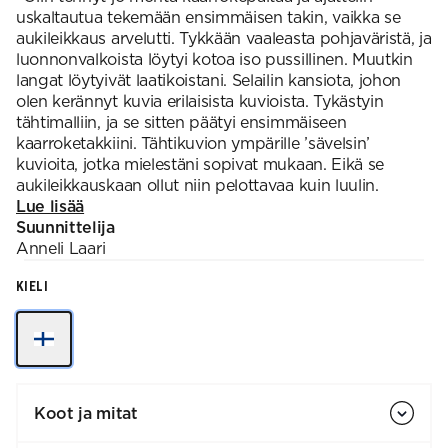
uskaltautua tekemään ensimmäisen takin, vaikka se
aukileikkaus arvelutti. Tykkään vaaleasta pohjaväristä, ja
luonnonvalkoista löytyi kotoa iso pussillinen. Muutkin
langat löytyivät laatikoistani. Selailin kansiota, johon
olen kerännyt kuvia erilaisista kuvioista. Tykästyin
tähtimalliin, ja se sitten päätyi ensimmäiseen
kaarroketakkiini. Tähtikuvion ympärille ’sävelsin’
kuvioita, jotka mielestäni sopivat mukaan. Eikä se
aukileikkauskaan ollut niin pelottavaa kuin luulin.
Lue lisää
Suunnittelija
Anneli
Laari
KIELI
Koot ja mitat