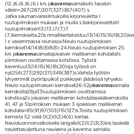
(12.)6.(6.)6.(6.) krs ja
kavenna
samalla4s tasaisin
välein=267(287)307(327)367(407) s.
Jatka saumanvarasilmukoilla kirjoneuletta I
ruutupiirroksen mukaan ja muilla s:llakirjoneulettaIII
ruutupiirroksen13.(13.)7.(7.)7.
(7.)kerrokselta.20s:nmallikertatoistuu13(14)15(16)18(20)ke
1 s vasemmassa reunassa.Neulo ruutupiirroksen
kerrokset14(14)8(8)8(8)-24.Neulo ruutupiirroksen 25.
krs ja
kavenna
samallajokaisen mallikerran kohdalla1s
piirroksen osoittamassa kohdissa. Työstä
kaventuu13(14)15(16)18(20)sja työssä on
nyt254(273)292(311)349(387)s.Vaihda työhön
lyhyemmät pyöröpuikot puikkojen jäädessä lyhyeksi.
Neulo ruutupiirroksen kerrokset26-52ja
kavenna
samalla
kerroksilla28ja33ruutupiirroksen osoittamissa
kohdissa2s jokaisen mallikerran kohdallasekäkerroksilla
41, 47 ja 51piirroksen mukaan 3 sjokaisen mallikerran
kohdalla=85(91)97(103)115(127)s.Toista ruutupiirroksen
kerrosta 52 vielä 0(2)0(2)4(6) kertaa.
Neuloluonnonvalkoisella langalla1(2)1(2)3(3)krs:tasileää
neulettasuljettuna neuleena ja kavenna samalla