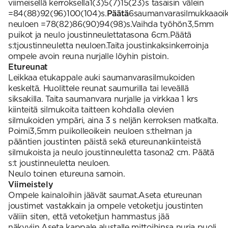
viimeisellä kerroksella1(3)5(7)15(23)s tasaisin välein
=84(88)92(96)100(104)s.
Päätä
6saumanvarasilmukkaaoik
neuloen =78(82)86(90)94(98)s.Vaihda työhön3,5mm
puikot ja neulo joustinneulettatasona 6cm.Päätä
s:tjoustinneuletta neuloen.Taita joustinkaksinkerroinja
ompele avoin reuna nurjalle löyhin pistoin.
Etureunat
Leikkaa etukappale auki saumanvarasilmukoiden
keskeltä. Huolittele reunat saumurilla tai leveällä
siksakilla. Taita saumanvara nurjalle ja virkkaa 1 krs
kiinteitä silmukoita taitteen kohdalla olevien
silmukoiden ympäri, aina 3 s neljän kerroksen matkalta.
Poimi3,5mm puikolleoikein neuloen s:thelman ja
pääntien joustinten päistä sekä etureunankiinteistä
silmukoista ja neulo joustinneuletta tasona2 cm. Päätä
s:t joustinneuletta neuloen.
Neulo toinen etureuna samoin.
Viimeistely
Ompele kainaloihin jäävät saumat.Aseta etureunan
joustimet vastakkain ja ompele vetoketju joustinten
väliin siten, että vetoketjun hammastus jää
näkyviin.Aseta kappale alustalle mittoihinsa nurja puoli