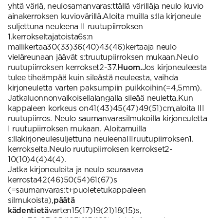
yhtä väriä, neulosamanvaras:ttällä värilläja neulo kuvio
ainakerroksen kuviovärillä.Aloita muilla s:lla kirjoneule
suljettuna neuleena II ruutupiirroksen
1.kerrokseltajatoista6s:n
mallikertaa30(33)36(40)43(46)kertaaja neulo
vieläreunaan jäävät s:truutupiirroksen mukaan.Neulo
ruutupiirroksen kerrokset2-37.
Huom.
Jos kirjoneuleesta
tulee tiheämpää kuin sileästä neuleesta, vaihda
kirjoneuletta varten paksumpiin puikkoihin(=4,5mm).
Jatkaluonnonvalkoisellalangalla sileää neuletta.Kun
kappaleen korkeus on41(43)45(47)49(51)cm,aloita III
ruutupiirros. Neulo saumanvarasilmukoilla kirjoneuletta
I ruutupiirroksen mukaan. Aloitamuilla
s:llakirjoneulesuljettuna neuleenaIIIruutupiirroksen1.
kerrokselta.Neulo ruutupiirroksen kerrokset2-
10(10)4(4)4(4).
Jatka kirjoneuleita ja neulo seuraavaa
kerrosta42(46)50(54)61(67)s
(=saumanvaras:t+puoletetukappaleen
silmukoista),
päätä
kädentietä
varten15(17)19(21)18(15)s,