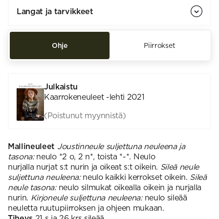
Langat ja tarvikkeet
Ohje
Piirrokset
Julkaistu
Kaarrokeneuleet -lehti 2021
(Poistunut myynnistä)
Mallineuleet
Joustinneule suljettuna neuleena ja
tasona:
neulo *2 o, 2 n*, toista *-*. Neulo
nurjalla nurjat s:t nurin ja oikeat s:t oikein.
Sileä neule
suljettuna neuleena:
neulo kaikki kerrokset oikein.
Sileä
neule tasona:
neulo silmukat oikealla oikein ja nurjalla
nurin.
Kirjoneule suljettuna neuleena:
neulo sileää
neuletta ruutupiirroksen ja ohjeen mukaan.
Tiheys
21 s ja 26 krs sileää