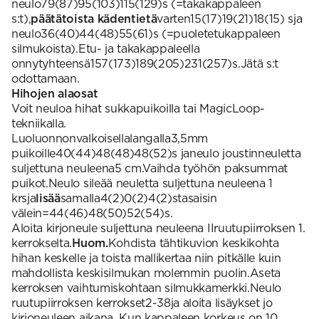
neulo79(87)95(103)115(129)s (=takakappaleen
s:t),
päätätoista kädentietä
varten15(17)19(21)18(15) sja
neulo36(40)44(48)55(61)s (=puoletetukappaleen
silmukoista).Etu- ja takakappaleella
onnytyhteensä157(173)189(205)231(257)s.Jätä s:t
odottamaan.
Hihojen alaosat
Voit neuloa hihat sukkapuikoilla tai MagicLoop-
tekniikalla.
Luoluonnonvalkoisellalangalla3,5mm
puikoille40(44)48(48)48(52)s janeulo joustinneuletta
suljettuna neuleena5 cm.Vaihda työhön paksummat
puikot.Neulo sileää neuletta suljettuna neuleena 1
krsja
lisää
samalla4(2)0(2)4(2)stasaisin
välein=44(46)48(50)52(54)s.
Aloita kirjoneule suljettuna neuleena IIruutupiirroksen 1.
kerrokselta.
Huom.
Kohdista tähtikuvion keskikohta
hihan keskelle ja toista mallikertaa niin pitkälle kuin
mahdollista keskisilmukan molemmin puolin.Aseta
kerroksen vaihtumiskohtaan silmukkamerkki.Neulo
ruutupiirroksen kerrokset2-38ja aloita lisäykset jo
kirjoneuleen aikana. Kun kappaleen korkeus on 10