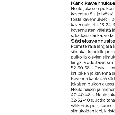
Kärkikavennukse
Neulo jokaisen puikon a
kaventuu 8 s ja työssä 
toista kavennukset = 24
kavennukset = 16-24-3
kavennusten väleistä jää
s, katkaise lanka, vedä 
Sädekavennuska
Poimi terralla langall
silmukat kahdelle puiko
puikoilla olevien silmuko
langalla odottavat silm
52-60-68 s. Tasaa silmuk
krs oikein ja kavenna s
Kavenna kantapää sädek
jokaisen puikon alussa 
Neulo naisen ja miehen
40-40-48 s. Neulo joka
32-32-40 s. Jatka tähä
välikerros pois, kunnes
silmukoiden läpi, kirist