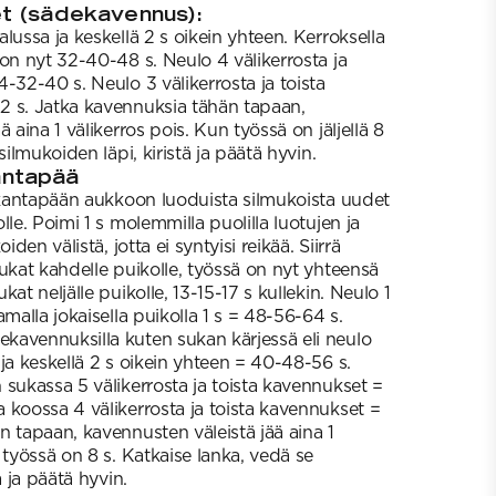
t (sädekavennus):
lussa ja keskellä 2 s oikein yhteen. Kerroksella
on nyt 32-40-48 s. Neulo 4 välikerrosta ja
-32-40 s. Neulo 3 välikerrosta ja toista
2 s. Jatka kavennuksia tähän tapaan,
 aina 1 välikerros pois. Kun työssä on jäljellä 8
silmukoiden läpi, kiristä ja päätä hyvin.
ntapää
a kantapään aukkoon luoduista silmukoista uudet
lle. Poimi 1 s molemmilla puolilla luotujen ja
iden välistä, jotta ei syntyisi reikää. Siirrä
ukat kahdelle puikolle, työssä on nyt yhteensä
at neljälle puikolle, 13-15-17 s kullekin. Neulo 1
amalla jokaisella puikolla 1 s = 48-56-64 s.
avennuksilla kuten sukan kärjessä eli neulo
ja keskellä 2 s oikein yhteen = 40-48-56 s.
 sukassa 5 välikerrosta ja toista kavennukset =
 koossa 4 välikerrosta ja toista kavennukset =
n tapaan, kavennusten väleistä jää aina 1
 työssä on 8 s. Katkaise lanka, vedä se
ä ja päätä hyvin.