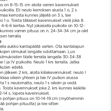
s on 8-15-15 cm aloita varren kavennukset
puikoilla. Eli neulo kerroksen alusta 1 o, 2 s
maa kerrosta kunnes jäljellä on 3 s, tee
 1 o. Toista tällaiset kavennukset vielä joka 8.
s 4-6-6 kertaa. Nyt jokaisella puikolla on 10-12-
n kunnes varren pituus on n. 24-34-34 cm ja olet
sen terralla.
o
sella aukko kantapäätä varten. Ota kantalapun
ikkojen silmukat langalle odottamaan. Luo
ilmukoiden tilalle terralla langalla 30-34-38
 I ja IV puikoille. Neulo 1 krs terralla. Jatka
kuten edellä.
 jälkeen 2 krs, aloita kiilakavennukset: neulo I
kkaa oikein yhteen ja tee IV puikon alussa
a 1 s neulomatta, neulo 1 s oikein ja vedä
). Toista kavennukset joka 2. krs kunnes kaikilla
-12-14 s, lopeta kavennukset.
ne pohjan pituus on 10-14-19 cm (myöhemmin
ää pohjan pituutta) ja tee sitten
la.