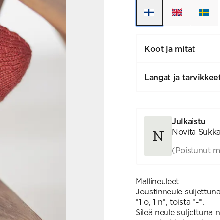
Koot ja mitat
Langat ja tarvikkee
Julkaistu
Novita Sukka
(Poistunut m
Mallineuleet
Joustinneule suljettun
*1 o, 1 n*, toista *-*.
Sileä neule suljettuna 