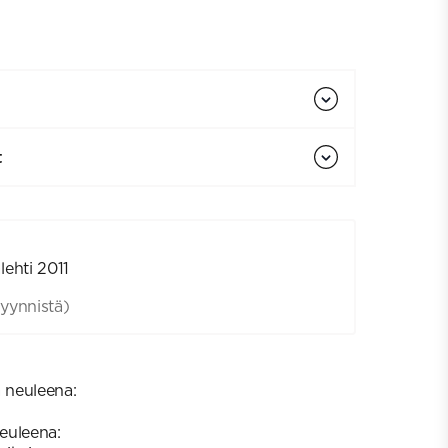
t
lehti 2011
yynnistä)
a neuleena:
neuleena: