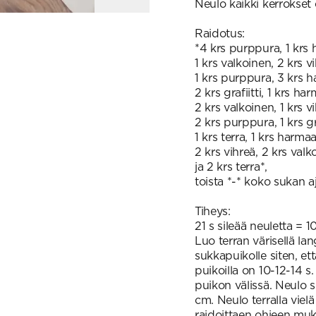
Neulo kaikki kerrokset 
Raidotus:
*4 krs purppura, 1 krs
1 krs valkoinen, 2 krs v
1 krs purppura, 3 krs 
2 krs grafiitti, 1 krs ha
2 krs valkoinen, 1 krs v
2 krs purppura, 1 krs gra
1 krs terra, 1 krs harmaa
2 krs vihreä, 2 krs valk
ja 2 krs terra*,
toista *-* koko sukan a
Tiheys:
21 s sileää neuletta = 1
Luo terran värisellä lan
sukkapuikolle siten, että
puikoilla on 10-12-14 s
puikon välissä. Neulo s
cm. Neulo terralla vielä 
raidoittaen ohjeen mu