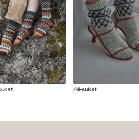
sukat
Alli-sukat