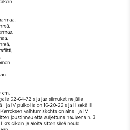
oikein
 harmaa,
ihreä,
harmaa,
rmaa,
ihreä,
fiitti,
,
oinen
jan.
0 cm.
galla 52-64-72 s ja jaa silmukat neljälle
 I ja IV puikoilla on 16-20-22 s ja II sekä III
. Kerroksen vaihtumiskohta on aina I ja IV
itten joustinneuletta suljettuna neuleena n. 3
1 krs oikein ja aloita sitten sileä neule
kaan.