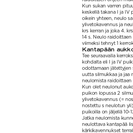
Kun sukan varren pituu
keskellä takana I ja IV 
oikein yhteen, neulo sa
ylivetokavennus ja neulo
krs kerran ja joka 4. kr
14 s. Neulo raidoittae
viimeksi tehnyt 1 kerrok
Kantapään aukk
Tee seuraavalla kerrok
kohdalta eli I ja IV pu
odottamaan jätettyjen s
uutta silmukkaa ja jaa ne
neulomista raidoittaen 
Kun olet neulonut aukon
puikon lopussa 2 silmu
ylivetokavennus (= nost
nostettu s neulotun yli
puikoilla on jäljellä 10
Jatka neulomista kun
neulottava kantapää lis
kärkikavennukset terral