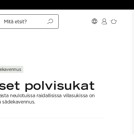
Mitä etsit?
ekavennus
iset polvisukat
sta neulotuissa raidallisissa villasukissa on
sä sädekavennus.