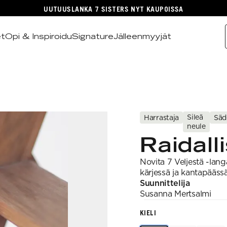
UUTUUSLANKA 7 SISTERS NYT KAUPOISSA
et
Opi & Inspiroidu
Signature
Jälleenmyyjät
Sileä
Harrastaja
Säd
neule
Raidall
Novita 7 Veljestä -langa
kärjessä ja kantapääs
Suunnittelija
Susanna
Mertsalmi
KIELI