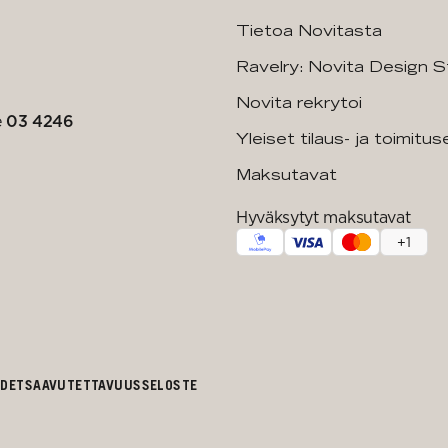
Tietoa Novitasta
Ravelry: Novita Design S
Novita rekrytoi
e
03 4246
Yleiset tilaus- ja toimitu
Maksutavat
Hyväksytyt maksutavat
+
1
UDET
SAAVUTETTAVUUSSELOSTE