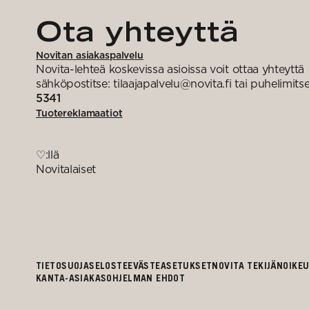
Ota yhteyttä
Novitan asiakaspalvelu
Novita-lehteä koskevissa asioissa voit ottaa yhteyttä
sähköpostitse: tilaajapalvelu@novita.fi tai puhelimits
5341
Tuotereklamaatiot
♡:llä
Novitalaiset
TIETOSUOJASELOSTE
EVÄSTEASETUKSET
NOVITA TEKIJÄNOIKE
KANTA-ASIAKASOHJELMAN EHDOT