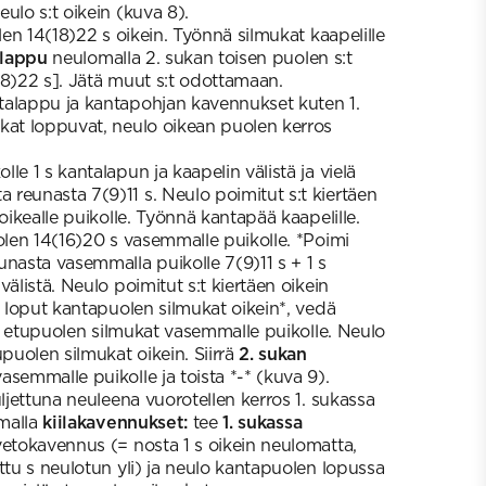
ulo s:t oikein (kuva 8).
n 14(18)22 s oikein. Työnnä silmukat kaapelille
alappu
neulomalla 2. sukan toisen puolen s:t
18)22 s]. Jätä muut s:t odottamaan.
talappu ja kantapohjan kavennukset kuten 1.
kat loppuvat, neulo oikean puolen kerros
le 1 s kantalapun ja kaapelin välistä ja vielä
reunasta 7(9)11 s. Neulo poimitut s:t kiertäen
 oikealle puikolle. Työnnä kantapää kaapelille.
en 14(16)20 s vasemmalle puikolle. *Poimi
unasta vasemmalla puikolle 7(9)11 s + 1 s
välistä. Neulo poimitut s:t kiertäen oikein
o loput kantapuolen silmukat oikein*, vedä
rrä etupuolen silmukat vasemmalle puikolle. Neulo
uolen silmukat oikein. Siirrä
2. sukan
semmalle puikolle ja toista *-* (kuva 9).
uljettuna neuleena vuorotellen kerros 1. sukassa
amalla
kiilakavennukset:
tee
1. sukassa
vetokavennus (= nosta 1 s oikein neulomatta,
ttu s neulotun yli) ja neulo kantapuolen lopussa