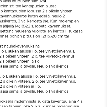
o vielä etupuolen silmukat.
len s:t, tee kantapuolen alussa
lo kantapuolen lopussa 2 s oikein yhteen.
 kavennuskerros kuten edellä, neulo 2
nnuskerros, 3 välikerrosta jne. Kun molempien
n jäljellä 14(18)22 s, lopeta kavennukset.
uljettuna neuleena vuorotellen kerros 1. sukassa
kunnes pohjan pituus on 12(15)20 cm tai
et
nauhakavennuksina:
lo
1. sukan
alussa 1 o, tee ylivetokavennus,
2 s oikein yhteen, 2 o, tee ylivetokavennus,
 s oikein yhteen ja 1 o.
kassa
samalla tavalla. Neulo 1 välikerros
ulo
1. sukan
alussa 1 o, tee ylivetokavennus,
2 s oikein yhteen, 2 o, tee ylivetokavennus,
 s oikein yhteen ja 1 o.
kassa
samalla tavalla. Neulo 1 välikerros
roksella molemmista sukista kaventuu aina 4 s.
maan tapaan joka 2. krs, kunnes molemmissa