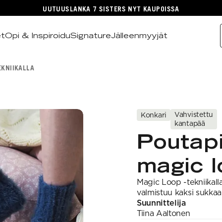
UUTUUSLANKA 7 SISTERS NYT KAUPOISSA
et
Opi & Inspiroidu
Signature
Jälleenmyyjät
EKNIIKALLA
Vahvistettu
Konkari
kantapää
Poutapi
magic l
Magic Loop -tekniikalla 
valmistuu kaksi sukkaa
Suunnittelija
Tiina
Aaltonen