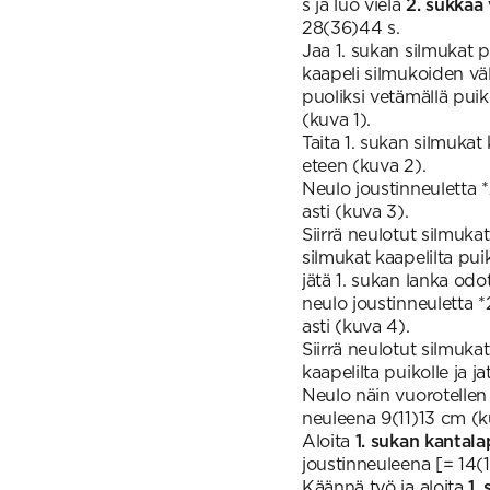
s ja luo vielä
2. sukkaa
28(36)44 s.
Jaa 1. sukan silmukat p
kaapeli silmukoiden väli
puoliksi vetämällä puik
(kuva 1).
Taita 1. sukan silmukat
eteen (kuva 2).
Neulo joustinneuletta *
asti (kuva 3).
Siirrä neulotut silmuka
silmukat kaapelilta pui
jätä 1. sukan lanka od
neulo joustinneuletta *
asti (kuva 4).
Siirrä neulotut silmuka
kaapelilta puikolle ja j
Neulo näin vuorotellen
neuleena 9(11)13 cm (k
Aloita
1. sukan kantal
joustinneuleena [= 14(
Käännä työ ja aloita
1.