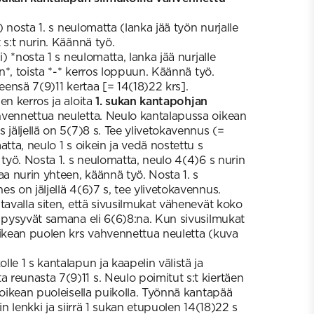
 nosta 1. s neulomatta (lanka jää työn nurjalle
 s:t nurin. Käännä työ.
) *nosta 1 s neulomatta, lanka jää nurjalle
in*, toista *-* kerros loppuun. Käännä työ.
teensä 7(9)11 kertaa [= 14(18)22 krs].
en kerros ja aloita
1. sukan
kantapohjan
hvennettua neuletta. Neulo kantalapussa oikean
 jäljellä on 5(7)8 s. Tee ylivetokavennus (=
atta, neulo 1 s oikein ja vedä nostettu s
 työ. Nosta 1. s neulomatta, neulo 4(4)6 s nurin
aa nurin yhteen, käännä työ. Nosta 1. s
s on jäljellä 4(6)7 s, tee ylivetokavennus.
tavalla siten, että sivusilmukat vähenevät koko
t pysyvät samana eli 6(6)8:na. Kun sivusilmukat
oikean puolen krs vahvennettua neuletta (kuva
le 1 s kantalapun ja kaapelin välistä ja
reunasta 7(9)11 s. Neulo poimitut s:t kiertäen
 oikean puoleisella puikolla. Työnnä kantapää
in lenkki ja siirrä 1 sukan etupuolen 14(18)22 s