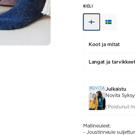
KIELI
Koot ja mitat
Langat ja tarvikkee
Julkaistu
Novita Syksy 
(Poistunut m
Mallineuleet:
- Joustinneule suljettu