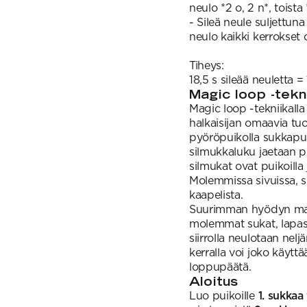
neulo *2 o, 2 n*, toista 
- Sileä neule suljettun
neulo kaikki kerrokset o
Tiheys:
18,5 s sileää neuletta 
Magic loop -tekn
Magic loop -tekniikalla
halkaisijan omaavia tuot
pyöröpuikolla sukkapui
silmukkaluku jaetaan pu
silmukat ovat puikoilla
Molemmissa sivuissa, s
kaapelista.
Suurimman hyödyn magi
molemmat sukat, lapas
siirrolla neulotaan nel
kerralla voi joko käytt
loppupäätä.
Aloitus
Luo puikoille
1. sukkaa