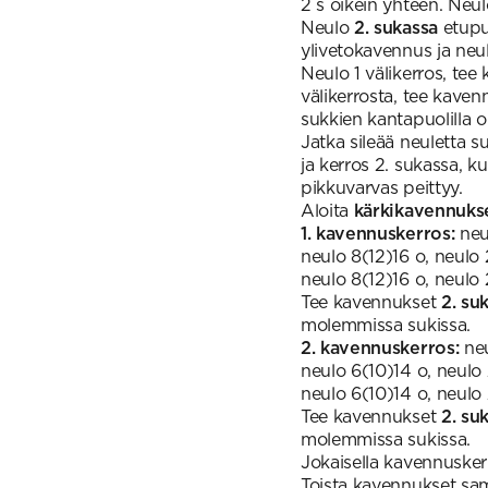
2 s oikein yhteen. Neul
Neulo
2. sukassa
etupuo
ylivetokavennus ja neu
Neulo 1 välikerros, tee
välikerrosta, tee kave
sukkien kantapuolilla o
Jatka sileää neuletta s
ja kerros 2. sukassa, 
pikkuvarvas peittyy.
Aloita
kärkikavennuks
1. kavennuskerros:
neu
neulo 8(12)16 o, neulo 
neulo 8(12)16 o, neulo 2
Tee kavennukset
2. su
molemmissa sukissa.
2. kavennuskerros:
ne
neulo 6(10)14 o, neulo 
neulo 6(10)14 o, neulo 2
Tee kavennukset
2. su
molemmissa sukissa.
Jokaisella kavennusker
Toista kavennukset sa