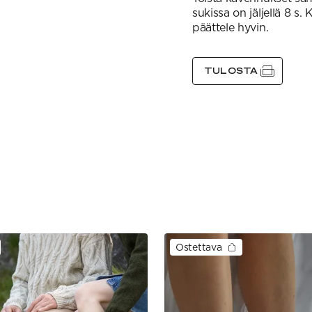
sukissa on jäljellä 8 s.
päättele hyvin.
TULOSTA
Ostettava