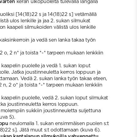
 varten
kerän ulkopuolelta tulevalla langalla
uoliksi [14(18)22 s ja 14(18)22 s] vetämällä
stä ulos lenkille ja jaa 2. sukan silmukat
on kaapeli silmukoiden välistä ulos lenkille
 kaksinkerroin ja vedä sen lanka takaa työn
2 o, 2 n* ja toista *-* tarpeen mukaan lenkkiin
t kaapelin puolelle ja vedä 1. sukan loput
kolle. Jatka joustinneuletta kerros loppuun ja
ottamaan. Vedä 2. sukan lanka työn takaa eteen,
2 n, 2 o* ja toista *-* tarpeen mukaan lenkkiin
t kaapelin puolelle, vedä 2. sukan loput silmukat
atka joustinneuletta kerros loppuun.
 molempiin sukkiin joustinneuletta suljettuna
uva 5).
appu
neulomalla 1. sukan ensimmäisen puolen s:t
18)22 s]. Jätä muut s:t odottamaan (kuva 6).
 sukan kantalapun silmukoilla vahvennettu