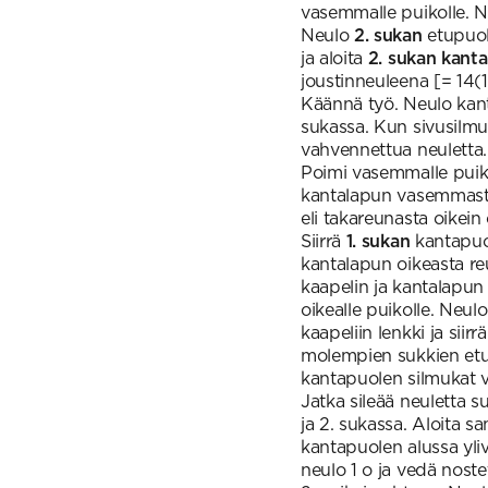
vasemmalle puikolle. Ne
Neulo
2. sukan
etupuole
ja aloita
2. sukan
kant
joustinneuleena [= 14(
Käännä työ. Neulo kan
sukassa. Kun sivusilmu
vahvennettua neuletta.
Poimi vasemmalle puikol
kantalapun vasemmasta 
eli takareunasta oikein
Siirrä
1. sukan
kantapuol
kantalapun oikeasta re
kaapelin ja kantalapun 
oikealle puikolle. Neul
kaapeliin lenkki ja sii
molempien sukkien etup
kantapuolen silmukat va
Jatka sileää neuletta s
ja 2. sukassa. Aloita s
kantapuolen alussa yli
neulo 1 o ja vedä noste