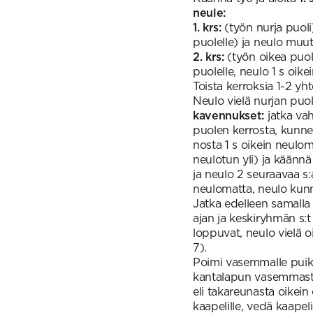
neule:
1. krs:
(työn nurja puoli)
puolelle) ja neulo muut
2. krs:
(työn oikea puoli
puolelle, neulo 1 s oike
Toista kerroksia 1-2 yh
Neulo vielä nurjan puol
kavennukset:
jatka va
puolen kerrosta, kunnes
nosta 1 s oikein neulom
neulotun yli) ja käännä
ja neulo 2 seuraavaa s:
neulomatta, neulo kunne
Jatka edelleen samalla 
ajan ja keskiryhmän s:
loppuvat, neulo vielä 
7).
Poimi vasemmalle puikol
kantalapun vasemmasta 
eli takareunasta oikein
kaapelille, vedä kaapeli