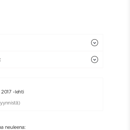
t
2017 -lehti
yynnistä)
na neuleena: