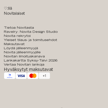
♡:llä
Novitalaiset
Tietoa Novitasta
Ravelry: Novita Design Studio
Novita rekrytoi
Yleiset tilaus- ja toimitusehdot
Maksutavat
Löydä jälleenmyyjä
Novita jälleenmyyjille
Novitan ilmoituskanava
Lankakartta Syksy-Talvi 2026
Vertaa Novitan lankoja
Hyväksytyt maksutavat
+
1