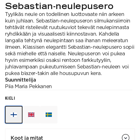
Sebastian-neulepusero
Tyylikäs neule on todellinen luottovaate niin arkeen
kuin juhlaan. Sebastian-neulepuseron silmukansiirroin
tehtävät risteilevät ruutukuviot tekevät neulepinnasta
ryhdikkään ja visuaalisesti kiinnostavan. Kahdella
langalla tehtynä neulepintaan saa ihanan meleeratun
ilmeen. Klassisen elegantti Sebastian-neulepusero sopii
sekä miehelle että naiselle. Neulepuseron voi pukea
hyvin esimerkiksi osaksi rentoon farkkutyyliin,
juhlavampaan pukeutumiseen Sebastian-neuleen voi
pukea blazer-takin alle housupuvun kera. ​
Suunnittelija
Piia Maria
Pekkanen
KIELI
Koot ja mitat