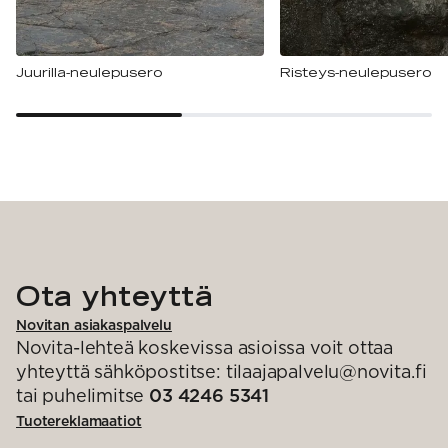
Juurilla-neulepusero
Risteys-neulepusero
Ota yhteyttä
Novitan asiakaspalvelu
Novita-lehteä koskevissa asioissa voit ottaa
yhteyttä sähköpostitse: tilaajapalvelu@novita.fi
tai puhelimitse
03 4246 5341
Tuotereklamaatiot