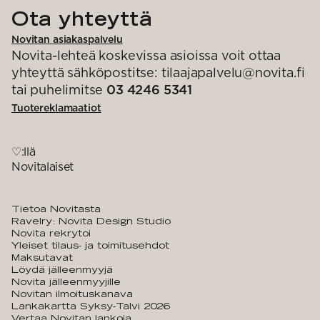
Ota yhteyttä
Novitan asiakaspalvelu
Novita-lehteä koskevissa asioissa voit ottaa
yhteyttä sähköpostitse: tilaajapalvelu@novita.fi
tai puhelimitse
03 4246 5341
Tuotereklamaatiot
♡:llä
Novitalaiset
Tietoa Novitasta
Ravelry: Novita Design Studio
Novita rekrytoi
Yleiset tilaus- ja toimitusehdot
Maksutavat
Löydä jälleenmyyjä
Novita jälleenmyyjille
Novitan ilmoituskanava
Lankakartta Syksy-Talvi 2026
Vertaa Novitan lankoja