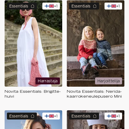
Essentials
+
1
Essentials
+
1
Harrastaja
Harjoittelija
Novita Essentials: Brigitte-
Novita Essentials: Nerida-
huivi
kaarrokeneulepusero Mini
Essentials
+
1
Essentials
+
1