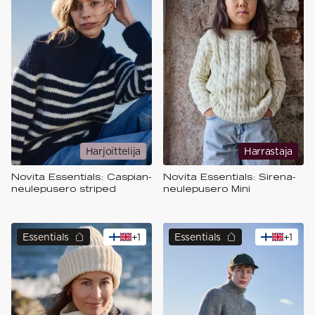
Harjoittelija
Harrastaja
Novita Essentials: Caspian-
Novita Essentials: Sirena-
neulepusero​ striped
neulepusero​ Mini​
Essentials
+
1
Essentials
+
1