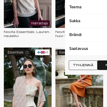
Teema
Sukka
Harrastaja
Harrastaja
Novita Essentials: Lauren-
Novita Essentials: Myrna-
Brändi
neuleliivi
huivi wrapped
Saatavuus
Essentials
+
1
Essentials
+
1
TYHJENNÄ