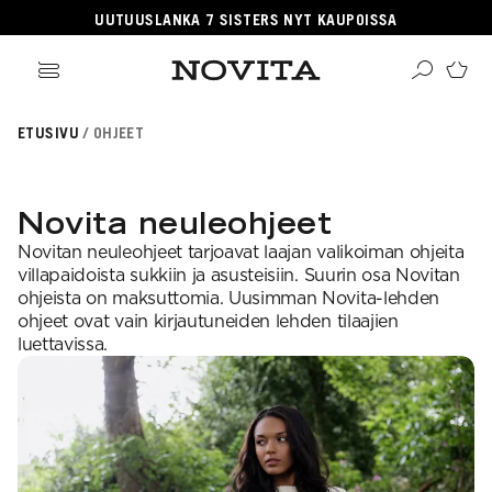
UUTUUSLANKA 7 SISTERS NYT KAUPOISSA
ikki tuotteet
ETUSIVU
OHJEET
angat
ikki ohjeet
Haku
rvikkeet
sille
lleenmyyjät
neulomaan
ehille
gitaaliset tuotteet
Novita neuleohjeet
taan villasukkia
psille
OSITUIMMAT
i virkkauksesta
jetäsmennykset
Novitan neuleohjeet tarjoavat laajan valikoiman ohjeita
a Novitasta
OSITUT OHJEKATEGORIAT
kkalangat
villapaidoista sukkiin ja asusteisiin. Suurin osa Novitan
kehitys
llalangat
ohjeista on maksuttomia. Uusimman Novita-lehden
gnature
a-lehti
hairlangat
ohjeet ovat vain kirjautuneiden lehden tilaajien
sentials
istuneet langat
EKOULU
luettavissa.
llasukat
nkojen vastaavuudet
rkkaus
ominen
osituimmat langat
ittelijat
aus
teisneulonnat
aulukot
ahvuus
 ja hoito-ohjeet
songin mallistot
i neulekoulut
SUOSITUIMMAT LANGAT
roidu