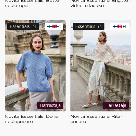
Novita Essentials: Bette-
Novita Essentials: Brigitte -
neuletoppi
virkattu laukku
Essentials
+
1
Essentials
+
1
Harrastaja
Harrastaja
Novita Essentials: Doris-
Novita Essentials: Rita-
neulepusero
pusero