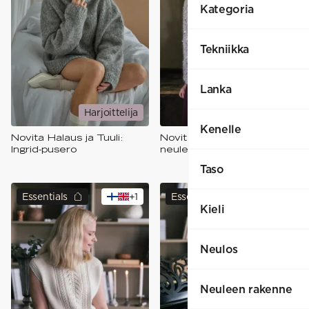
Kategoria
Tekniikka
Lanka
Harjoittelija
Harrastaja
Kenelle
Novita Halaus ja Tuuli:
Novita Essentials: Grace-
Ingrid-pusero
neulejakku
Taso
Essentials
+
1
Essentials
+
1
Kieli
Neulos
Neuleen rakenne