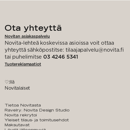
Ota yhteyttä
Novitan asiakaspalvelu
Novita-lehteä koskevissa asioissa voit ottaa
yhteyttä sähköpostitse: tilaajapalvelu@novita.fi
tai puhelimitse
03 4246 5341
Tuotereklamaatiot
♡:llä
Novitalaiset
Tietoa Novitasta
Ravelry: Novita Design Studio
Novita rekrytoi
Yleiset tilaus- ja toimitusehdot
Maksutavat
Löydä jälleenmyyjä