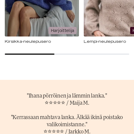
Harjoittelija
Kirsikka-neulepusero
Lempi-neulepusero
"Ihana pörröinen ja lämmin lanka."
⭐⭐⭐⭐⭐
/ Maija M.
"Kerrassaan mahtava lanka. Älkää ikinä poistako
valikoimistanne."
⭐⭐⭐⭐⭐
/ Jarkko M.