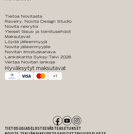
Tietoa Novitasta
Ravelry: Novita Design Studio
Novita rekrytoi
Yleiset tilaus- ja toimitusehdot
Maksutavat
Löydä jälleenmyyjä
Novita jälleenmyyjille
Novitan ilmoituskanava
Lankakartta Syksy-Talvi 2026
Vertaa Novitan lankoja
Hyväksytyt maksutavat
+
1
TIETOSUOJASELOSTE
EVÄSTEASETUKSET
NOVITA TEKIJÄNOIKEUDET
SAAVUTETTAVUUSSELOSTE