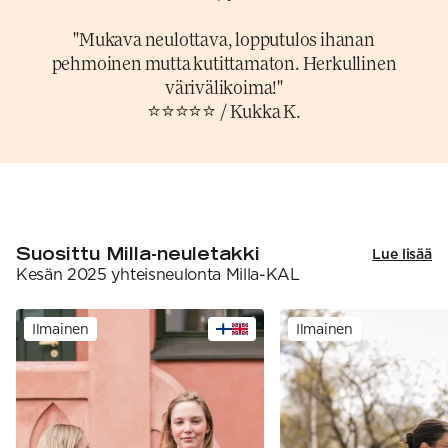
"Mukava neulottava, lopputulos ihanan
pehmoinen mutta kutittamaton. Herkullinen
värivälikoima!"
⭐⭐⭐⭐⭐ / Kukka K.
Suosittu Milla-neuletakki
Lue lisää
Kesän 2025 yhteisneulonta Milla-KAL
Ilmainen
Ilmainen