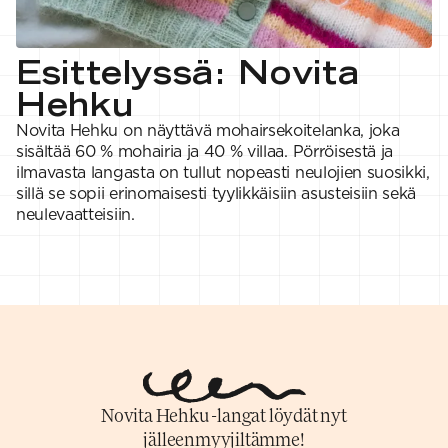
VAHVUUS
Signature
SESONGIN MALLISTOT
7 Veljestä
1 = ohuin, 7 = paksuin
Nalle
SS26 Kirsikka
Wonder Wool
1. Lace
INSPIROIDU
Esittelyssä: Novita
Simberg & Hanna
Hehku
2. 4-ply
Sumari
3. Sport
Yhteisö
Hehku
SS26 Hyvän olon
4. DK
Ajankohtaista
neuleet
5. Aran
Tilaa uutiskirje
Novita Hehku on näyttävä mohairsekoitelanka, joka
SS26 Auringon
6. Chunky
Kaikki artikkelit
sisältää 60 % mohairia ja 40 % villaa. Pörröisestä ja
kosketus -
7. Super Chunky
kesämallisto
ilmavasta langasta on tullut nopeasti neulojien suosikki,
SS26 Signature
sillä se sopii erinomaisesti tyylikkäisiin asusteisiin sekä
Collection
neulevaatteisiin.
Novita Hehku -langat löydät nyt
jälleenmyyjiltämme!