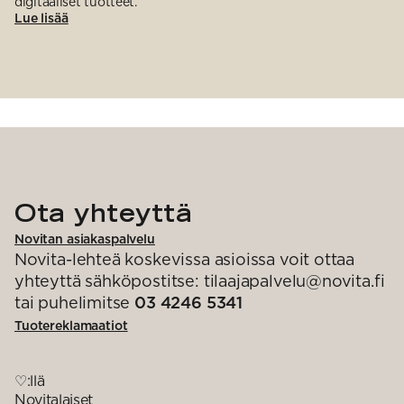
digitaaliset tuotteet.
Lue lisää
Ota yhteyttä
Novitan asiakaspalvelu
Novita-lehteä koskevissa asioissa voit ottaa
yhteyttä sähköpostitse: tilaajapalvelu@novita.fi
tai puhelimitse
03 4246 5341
Tuotereklamaatiot
♡:llä
Novitalaiset