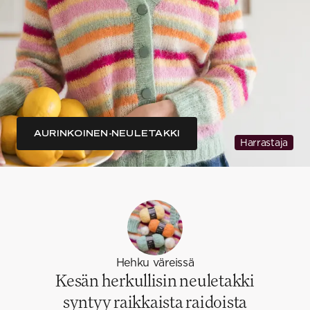
AURINKOINEN-NEULETAKKI
Harrastaja
Hehku väreissä
Kesän herkullisin neuletakki
syntyy raikkaista raidoista