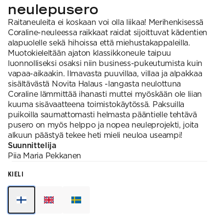
neulepusero​
Raitaneuleita ei koskaan voi olla liikaa! Merihenkisessä
Coraline-neuleessa raikkaat raidat sijoittuvat kädentien
alapuolelle sekä hihoissa että miehustakappaleilla.
Muotokieleltään ajaton klassikkoneule taipuu
luonnolliseksi osaksi niin business-pukeutumista kuin
vapaa-aikaakin. Ilmavasta puuvillaa, villaa ja alpakkaa
sisältävästä Novita Halaus -langasta neulottuna
Coraline lämmittää ihanasti muttei myöskään ole liian
kuuma sisävaatteena toimistokäytössä. Paksuilla
puikoilla saumattomasti helmasta pääntielle tehtävä
pusero on myös helppo ja nopea neuleprojekti, joita
alkuun päästyä tekee heti mieli neuloa useampi!​
Suunnittelija
Piia Maria
Pekkanen
KIELI