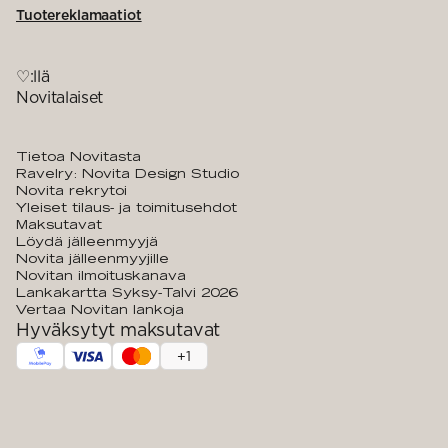
Tuotereklamaatiot
♡:llä
Novitalaiset
Tietoa Novitasta
Ravelry: Novita Design Studio
Novita rekrytoi
Yleiset tilaus- ja toimitusehdot
Maksutavat
Löydä jälleenmyyjä
Novita jälleenmyyjille
Novitan ilmoituskanava
Lankakartta Syksy-Talvi 2026
Vertaa Novitan lankoja
Hyväksytyt maksutavat
+
1